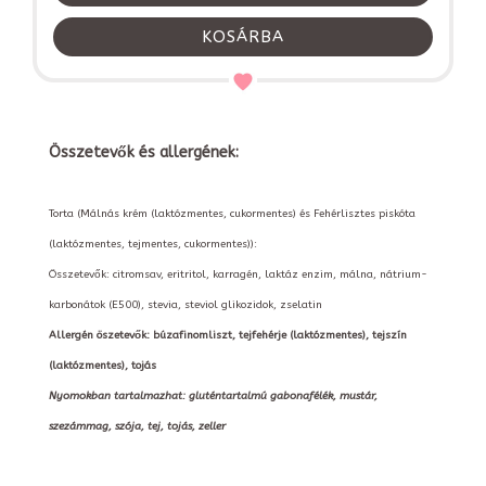
KOSÁRBA
Összetevők és allergének:
Torta (Málnás krém (laktózmentes, cukormentes) és Fehérlisztes piskóta
(laktózmentes, tejmentes, cukormentes)):
Összetevők: citromsav, eritritol, karragén, laktáz enzim, málna, nátrium-
karbonátok (E500), stevia, steviol glikozidok, zselatin
Allergén öszetevők: búzafinomliszt, tejfehérje (laktózmentes), tejszín
(laktózmentes), tojás
Nyomokban tartalmazhat: gluténtartalmú gabonafélék, mustár,
szezámmag, szója, tej, tojás, zeller