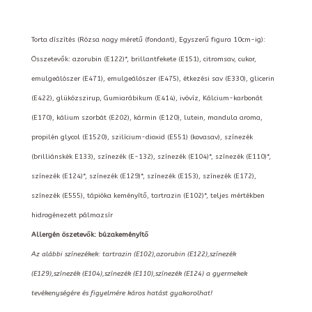
Torta díszítés (Rózsa nagy méretű (fondant), Egyszerű figura 10cm-ig):
Összetevők: azorubin (E122)*, brillantfekete (E151), citromsav, cukor,
emulgeálószer (E471), emulgeálószer (E475), étkezési sav (E330), glicerin
(E422), glükózszirup, Gumiarábikum (E414), ivóvíz, Kálcium-karbonát
(E170), kálium szorbát (E202), kármin (E120), lutein, mandula aroma,
propilén glycol (E1520), szilícium-dioxid (E551) (kovasav), színezék
(brilliánskék E133), színezék (E-132), színezék (E104)*, színezék (E110)*,
színezék (E124)*, színezék (E129)*, színezék (E153), színezék (E172),
színezék (E555), tápióka keményítő, tartrazin (E102)*, teljes mértékben
hidrogénezett pálmazsír
Allergén öszetevők: búzakeményítő
Az alábbi színezékek: tartrazin (E102),azorubin (E122),színezék
(E129),színezék (E104),színezék (E110),színezék (E124) a gyermekek
tevékenységére és figyelmére káros hatást gyakorolhat!