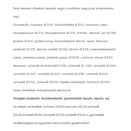
Torta bevonat (Fondant bevonat vajjal a tortához ragasztva (cukormentes
vaj)):
Összetevők: azorubin (E122)*, brillantfekete (E151), citromsav, cukor,
emulgeálószer (E471), emulgeálószer (E475), eritritol, étkezési sav (E330),
glicerin (E422), glükózszirup, Gumiarábikum (E414), ivóvíz, Kálcium-
karbonát (E170), kálium szorbát (E202), kármin (E120), kukoricakeményítő,
lutein, mandula aroma, propilén glycol (E1520), szilícium-dioxid (E551)
(kovasav), színezék (brilliánskék E133), színezék (E-132), színezék (E104)*,
színezék (E110)*, színezék (E124)*, színezék (E129)*, színezék (E153),
színezék (E172), színezék (E555), tápióka keményítő, tartrazin (E102)*,
teljes mértékben hidrogénezett pálmazsír
Allergén öszetevők: búzakeményítő, pasztőrözött tejszín, tejszín, vaj
Az alábbi színezékek: tartrazin (E102),azorubin (E122),színezék
(E129),színezék (E104),színezék (E110),színezék (E124) a gyermekek
tevékenységére és figyelmére káros hatást gyakorolhat!