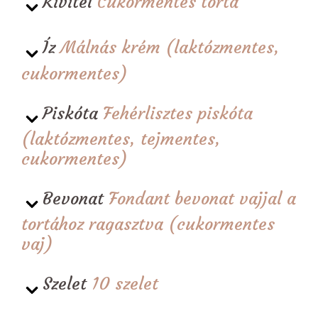
Kivitel
Cukormentes torta
Íz
Málnás krém (laktózmentes,
cukormentes)
Piskóta
Fehérlisztes piskóta
(laktózmentes, tejmentes,
cukormentes)
Bevonat
Fondant bevonat vajjal a
tortához ragasztva (cukormentes
vaj)
Szelet
10 szelet