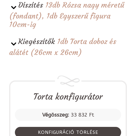
Díszítés
13db Rózsa nagy méretű
(fondant), 1db Egyszerű figura
10cm-ig
Kiegészítők
1db Torta doboz és
alátét (26cm x 26cm)
Torta konfigurátor
Végösszeg:
33 832 Ft
KONFIGURÁCIÓ TÖRLÉSE