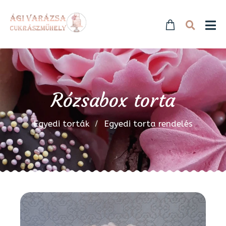
Rózsabox torta
Egyedi torták
Egyedi torta rendelés