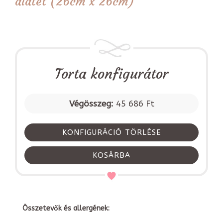
alátét (26cm x 26cm)
Torta konfigurátor
Végösszeg:
45 686 Ft
KONFIGURÁCIÓ TÖRLÉSE
KOSÁRBA
Összetevők és allergének: