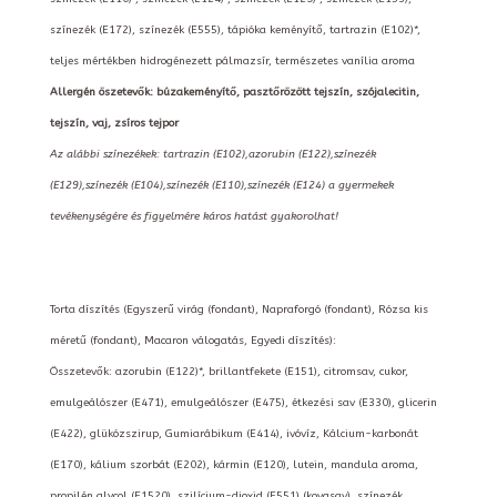
színezék (E172), színezék (E555), tápióka keményítő, tartrazin (E102)*,
teljes mértékben hidrogénezett pálmazsír, természetes vanília aroma
Allergén öszetevők: búzakeményítő, pasztőrözött tejszín, szójalecitin,
tejszín, vaj, zsíros tejpor
Az alábbi színezékek: tartrazin (E102),azorubin (E122),színezék
(E129),színezék (E104),színezék (E110),színezék (E124) a gyermekek
tevékenységére és figyelmére káros hatást gyakorolhat!
Torta díszítés (Egyszerű virág (fondant), Napraforgó (fondant), Rózsa kis
méretű (fondant), Macaron válogatás, Egyedi díszítés):
Összetevők: azorubin (E122)*, brillantfekete (E151), citromsav, cukor,
emulgeálószer (E471), emulgeálószer (E475), étkezési sav (E330), glicerin
(E422), glükózszirup, Gumiarábikum (E414), ivóvíz, Kálcium-karbonát
(E170), kálium szorbát (E202), kármin (E120), lutein, mandula aroma,
propilén glycol (E1520), szilícium-dioxid (E551) (kovasav), színezék