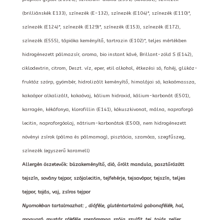
(brilliánskék E133), színezék (E-132), színezék (E104)*, színezék (E110)*,
színezék (E124)*, színezék (E129)*, színezék (E153), színezék (E172),
színezék (E555), tápióka keményítő, tartrazin (E102)*, teljes mértékben
hidrogénezett pálmazsír, aroma, bio instant kávé, Brillant-zöld S (E142),
ciklodextrin, citrom, Deszt. víz, eper, etil alkohol, étkezési só, fahéj, glükóz-
fruktóz szörp, gyömbér, hidrolizált keményítő, himalájai só, kakaómassza,
kakaópor alkalizált, kakaóvaj, kálium hidroxid, kálium-karbonát (E501),
karragén, kékáfonya, klorofillin (E141), kókuszkivonat, málna, napraforgó
lecitin, napraforgóolaj, nátrium-karbonátok (E500), nem hidrogénezett
növényi zsírok (pálma és pálmamag), pisztácia, szamóca, szegfűszeg,
színezék (egyszerű karamell)
Allergén öszetevők: búzakeményítő, dió, őrölt mandula, pasztőrözött
tejszín, sovány tejpor, szójalecitin, tejfehérje, tejsavópor, tejszín, teljes
tejpor, tojás, vaj, zsíros tejpor
Nyomokban tartalmazhat: , dióféle, gluténtartalmú gabonafélék, hal,
mogyoró, mustár, rákféle, szezámmag, szója, szulfit, tej, tojás, zeller