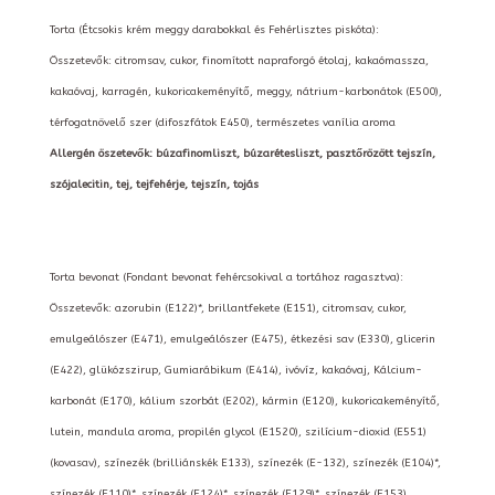
Torta (Étcsokis krém meggy darabokkal és Fehérlisztes piskóta):
Összetevők: citromsav, cukor, finomított napraforgó étolaj, kakaómassza,
kakaóvaj, karragén, kukoricakeményítő, meggy, nátrium-karbonátok (E500),
térfogatnövelő szer (difoszfátok E450), természetes vanília aroma
Allergén öszetevők: búzafinomliszt, búzarétesliszt, pasztőrözött tejszín,
szójalecitin, tej, tejfehérje, tejszín, tojás
Torta bevonat (Fondant bevonat fehércsokival a tortához ragasztva):
Összetevők: azorubin (E122)*, brillantfekete (E151), citromsav, cukor,
emulgeálószer (E471), emulgeálószer (E475), étkezési sav (E330), glicerin
(E422), glükózszirup, Gumiarábikum (E414), ivóvíz, kakaóvaj, Kálcium-
karbonát (E170), kálium szorbát (E202), kármin (E120), kukoricakeményítő,
lutein, mandula aroma, propilén glycol (E1520), szilícium-dioxid (E551)
(kovasav), színezék (brilliánskék E133), színezék (E-132), színezék (E104)*,
színezék (E110)*, színezék (E124)*, színezék (E129)*, színezék (E153),