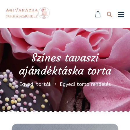
Színes tavaszi
ajándéktáska torta
Egyedi torták
Egyedi torta rendelés