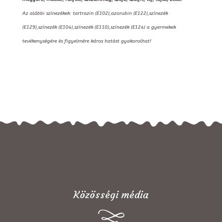
Az alábbi színezékek: tartrazin (E102),azorubin (E122),színezék
(E129),színezék (E104),színezék (E110),színezék (E124) a gyermekek
tevékenységére és figyelmére káros hatást gyakorolhat!
Közösségi média