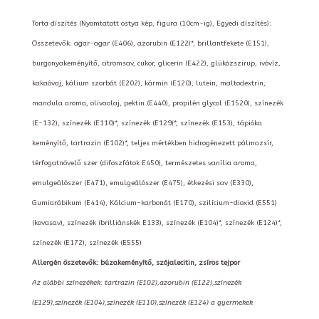
Torta díszítés (Nyomtatott ostya kép, figura (10cm-ig), Egyedi díszítés):
Összetevők: agar-agar (E406), azorubin (E122)*, brillantfekete (E151),
burgonyakeményítő, citromsav, cukor, glicerin (E422), glükózszirup, ivóvíz,
kakaóvaj, kálium szorbát (E202), kármin (E120), lutein, maltodextrin,
mandula aroma, olivaolaj, pektin (E440), propilén glycol (E1520), színezék
(E-132), színezék (E110)*, színezék (E129)*, színezék (E153), tápióka
keményítő, tartrazin (E102)*, teljes mértékben hidrogénezett pálmazsír,
térfogatnövelő szer (difoszfátok E450), természetes vanília aroma,
emulgeálószer (E471), emulgeálószer (E475), étkezési sav (E330),
Gumiarábikum (E414), Kálcium-karbonát (E170), szilícium-dioxid (E551)
(kovasav), színezék (brilliánskék E133), színezék (E104)*, színezék (E124)*,
színezék (E172), színezék (E555)
Allergén öszetevők: búzakeményítő, szójalecitin, zsíros tejpor
Az alábbi színezékek: tartrazin (E102),azorubin (E122),színezék
(E129),színezék (E104),színezék (E110),színezék (E124) a gyermekek