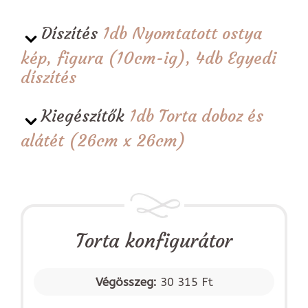
Díszítés
1db Nyomtatott ostya
kép, figura (10cm-ig), 4db Egyedi
díszítés
Kiegészítők
1db Torta doboz és
alátét (26cm x 26cm)
Torta konfigurátor
Végösszeg:
30 315 Ft