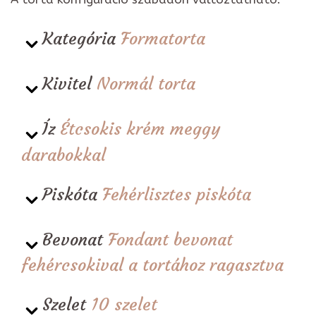
Kategória
Formatorta
Kivitel
Normál torta
Íz
Étcsokis krém meggy
darabokkal
Piskóta
Fehérlisztes piskóta
Bevonat
Fondant bevonat
fehércsokival a tortához ragasztva
Szelet
10 szelet