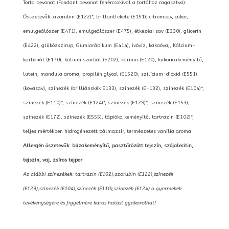
Torta bevonat (Fondant bevonat fehércsokival a tortához ragasztva):
Összetevők: azorubin (E122)*, brillantfekete (E151), citromsav, cukor,
emulgeálószer (E471), emulgeálószer (E475), étkezési sav (E330), glicerin
(E422), glükózszirup, Gumiarábikum (E414), ivóvíz, kakaóvaj, Kálcium-
karbonát (E170), kálium szorbát (E202), kármin (E120), kukoricakeményítő,
lutein, mandula aroma, propilén glycol (E1520), szilícium-dioxid (E551)
(kovasav), színezék (brilliánskék E133), színezék (E-132), színezék (E104)*,
színezék (E110)*, színezék (E124)*, színezék (E129)*, színezék (E153),
színezék (E172), színezék (E555), tápióka keményítő, tartrazin (E102)*,
teljes mértékben hidrogénezett pálmazsír, természetes vanília aroma
Allergén öszetevők: búzakeményítő, pasztőrözött tejszín, szójalecitin,
tejszín, vaj, zsíros tejpor
Az alábbi színezékek: tartrazin (E102),azorubin (E122),színezék
(E129),színezék (E104),színezék (E110),színezék (E124) a gyermekek
tevékenységére és figyelmére káros hatást gyakorolhat!