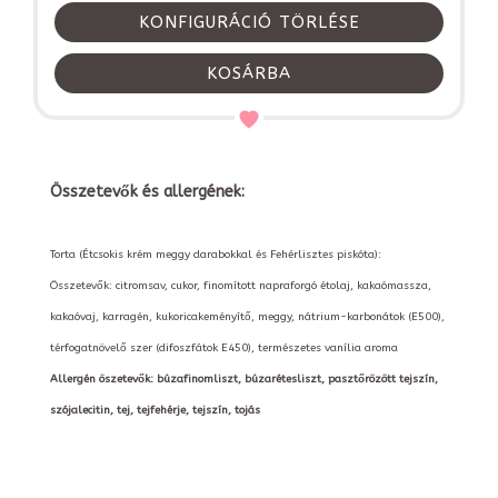
KONFIGURÁCIÓ TÖRLÉSE
KOSÁRBA
Összetevők és allergének:
Torta (Étcsokis krém meggy darabokkal és Fehérlisztes piskóta):
Összetevők: citromsav, cukor, finomított napraforgó étolaj, kakaómassza,
kakaóvaj, karragén, kukoricakeményítő, meggy, nátrium-karbonátok (E500),
térfogatnövelő szer (difoszfátok E450), természetes vanília aroma
Allergén öszetevők: búzafinomliszt, búzarétesliszt, pasztőrözött tejszín,
szójalecitin, tej, tejfehérje, tejszín, tojás