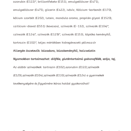
azorubin (E122)*, brillantfekete (E151), emulgeálószer (E471),
emulgeálószer (E475), glicerin (E422), ivóvíz, Kálcium-karbonát (E170),
kálium szorbát (E202), lutein, mandula aroma, propilén glycol (E1520),
szilícium-dioxid (E551) (kovasav), színezék (E-132), színezék (E104)*,
színezék (E124)*, színezék (E129)*, színezék (E153), tápióka keményítő,
tartrazin (E102)*, teljes mértékben hidrogénezett pálmazsír
Allergén öszetevők: búzadara, búzakeményítő, halzselatin
Nyomokban tartalmazhat: dióféle, gluténtartalmú gabonafélék, szója, tej,
Az alábbi színezékek: tartrazin (E102),azorubin (E122),színezék
(E129),színezék (E104),színezék (E110),színezék (E124) a gyermekek
tevékenységére és figyelmére káros hatást gyakorolhat!