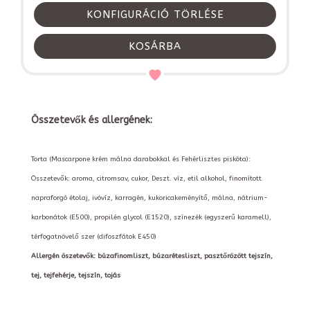
KONFIGURÁCIÓ TÖRLÉSE
KOSÁRBA
Összetevők és allergének:
Torta (Mascarpone krém málna darabokkal és Fehérlisztes piskóta):
Összetevők: aroma, citromsav, cukor, Deszt. víz, etil alkohol, finomított
napraforgó étolaj, ivóvíz, karragén, kukoricakeményítő, málna, nátrium-
karbonátok (E500), propilén glycol (E1520), színezék (egyszerű karamell),
térfogatnövelő szer (difoszfátok E450)
Allergén öszetevők: búzafinomliszt, búzarétesliszt, pasztőrözött tejszín,
tej, tejfehérje, tejszín, tojás