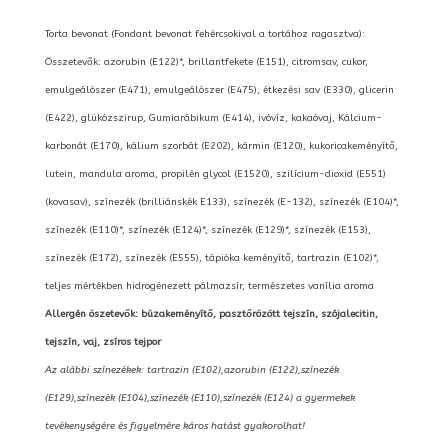
Torta bevonat (Fondant bevonat fehércsokival a tortához ragasztva):
Összetevők: azorubin (E122)*, brillantfekete (E151), citromsav, cukor,
emulgeálószer (E471), emulgeálószer (E475), étkezési sav (E330), glicerin
(E422), glükózszirup, Gumiarábikum (E414), ivóvíz, kakaóvaj, Kálcium-
karbonát (E170), kálium szorbát (E202), kármin (E120), kukoricakeményítő,
lutein, mandula aroma, propilén glycol (E1520), szilícium-dioxid (E551)
(kovasav), színezék (brilliánskék E133), színezék (E-132), színezék (E104)*,
színezék (E110)*, színezék (E124)*, színezék (E129)*, színezék (E153),
színezék (E172), színezék (E555), tápióka keményítő, tartrazin (E102)*,
teljes mértékben hidrogénezett pálmazsír, természetes vanília aroma
Allergén öszetevők: búzakeményítő, pasztőrözött tejszín, szójalecitin,
tejszín, vaj, zsíros tejpor
Az alábbi színezékek: tartrazin (E102),azorubin (E122),színezék
(E129),színezék (E104),színezék (E110),színezék (E124) a gyermekek
tevékenységére és figyelmére káros hatást gyakorolhat!