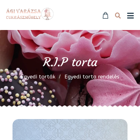
R.I.P torta
Egyedi torták
Egyedi torta rendelés