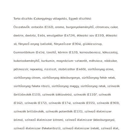
Torta díszítés (Cukorgyöngy válogatás, Egyedi díszítés):
Összetevők: antocián (E163), aroma, burgonyakeményítő, citromsav, cukor,
dextrin, dextróz, E464, emulgeátor (E472A), étkezési sav (E330), étkezési
só, fényező anyag (sellakk), fényezőszer (E904), glükózszirup,
Gumiarábikum (E414), ízesítő, kármin (E120), karnaubaviasz, kókuszolaj,
kukoricakeményítő, kurkumin, magnézium-sztearát, méhviasz, nádcukor,
pálmazsír, repceolaj, rizsliszt, stabilizátor (E460i), sürítőanyag alma,
sürítőanyag citrom, sürítőanyag édesburgonya, sürítőanyag fehér retek,
sürítőanyag fekete ribizli, sürítőanyag meggy, sürítőanyag retek, színezék
(brilliánskék E133), színezék (céklavörös), színezék (E110)*, színezék
(E162), színezék (E172), színezék (E174), színezék (E555), színezék (E903),
színezék brilliánskék, színezék patentkék (E131), színező élelmiszer
(alma), színező élelmiszer (citrom), színező élelmiszer (édesburgonya),
színező élelmiszer (feketeribizli), színező élelmiszer (retek), színező élel,