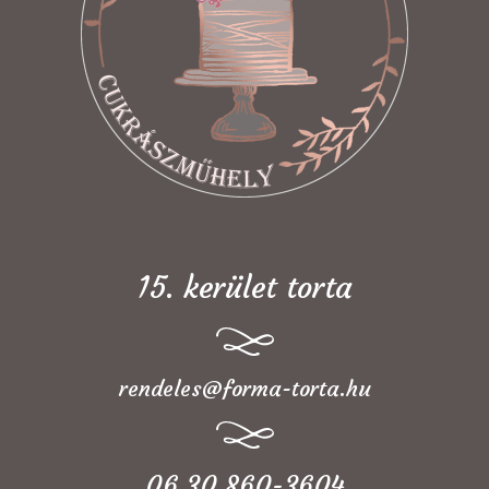
15. kerület torta
rendeles@forma-torta.hu
06 30 860-3604