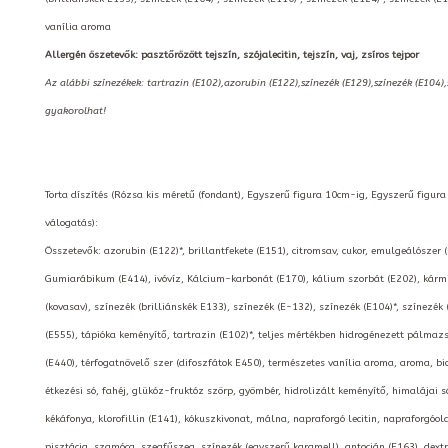
vanília aroma
Allergén öszetevők: pasztőrözött tejszín, szójalecitin, tejszín, vaj, zsíros tejpor
Az alábbi színezékek: tartrazin (E102),azorubin (E122),színezék (E129),színezék (E104)
gyakorolhat!
Torta díszítés (Rózsa kis méretű (fondant), Egyszerű figura 10cm-ig, Egyszerű figur
válogatás):
Összetevők: azorubin (E122)*, brillantfekete (E151), citromsav, cukor, emulgeálószer 
Gumiarábikum (E414), ivóvíz, Kálcium-karbonát (E170), kálium szorbát (E202), kármin
(kovasav), színezék (brilliánskék E133), színezék (E-132), színezék (E104)*, színezék 
(E555), tápióka keményítő, tartrazin (E102)*, teljes mértékben hidrogénezett pálmazs
(E440), térfogatnövelő szer (difoszfátok E450), természetes vanília aroma, aroma, bio i
étkezési só, fahéj, glükóz-fruktóz szörp, gyömbér, hidrolizált keményítő, himalájai
kékáfonya, klorofillin (E141), kókuszkivonat, málna, napraforgó lecitin, napraforgó
pisztácia, szamóca, szegfűszeg, színezék (egyszerű karamell), antocián (E163), dextr