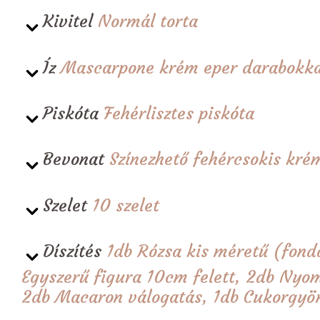
Kivitel
Normál torta
Íz
Mascarpone krém eper darabokka
Piskóta
Fehérlisztes piskóta
Bevonat
Színezhető fehércsokis kré
Szelet
10 szelet
Díszítés
1db Rózsa kis méretű (fond
Egyszerű figura 10cm felett, 2db Nyom
2db Macaron válogatás, 1db Cukorgyö