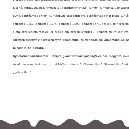
ízesítő, karnaubaviasz, kókuszolaj, kukoricakeményítő, kurkumin, magnézium-sztearát
alma, sürítőanyag citrom, sürítőanyag édesburgonya, sürítőanyag fehér retek, sürítőa
színezék (E162), színezék (E174), színezék (E903), színezék brilliánskék, színezék pa
élelmiszer (édesburgonya), színező élelmiszer (feketeribizli), színező élelmiszer (ret
Allergén öszetevők: búzakeményítő, szójalecitin, zsíros tejpor, dió, őrölt mandula, paszt
búzadara, halzselatin
Nyomokban tartalmazhat: , dióféle, gluténtartalmú gabonafélék, hal, mogyoró, mustár, 
Az alábbi színezékek: tartrazin (E102),azorubin (E122),színezék (E129),színezék (E104)
gyakorolhat!