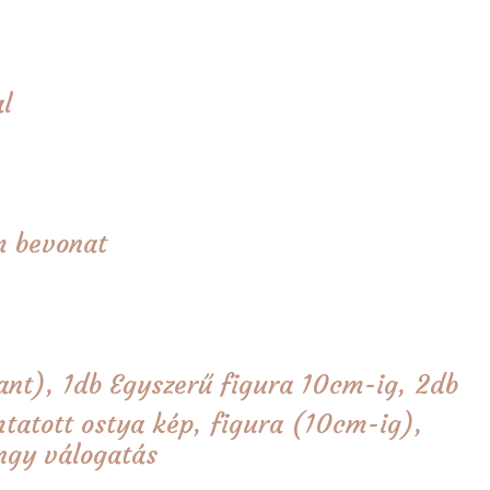
l
m bevonat
ant), 1db Egyszerű figura 10cm-ig, 2db
tatott ostya kép, figura (10cm-ig),
ngy válogatás