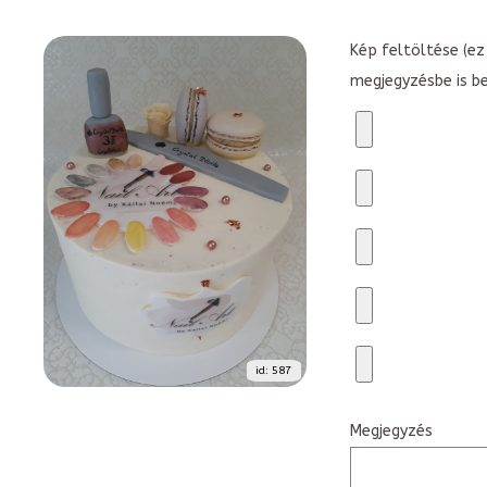
Kép feltöltése (ez 
megjegyzésbe is b
id: 587
Megjegyzés