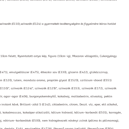
,színezék (E110),színezék (E124) a gyermekek tevékenységére és figyelmére káros hatást
a 10cm felett, Nyomtatott ostya kép, figura (10cm-ig), Macaron válogatás, Cukorgyöngy
(E471), emulgeálószer (E475), étkezési sav (E330), glicerin (E422), glükózszirup,
 (E120), lutein, mandula aroma, propilén glycol (E1520), szilícium-dioxid (E551)
(E110)*, színezék (E124)*, színezék (E129)*, színezék (E153), színezék (E172), színezék
ír, agar-agar (E406), burgonyakeményítő, kakaóvaj, maltodextrin, olivaolaj, pektin
nstant kávé, Brillant-zöld S (E142), ciklodextrin, citrom, Deszt. víz, eper, etil alkohol,
 só, kakaómassza, kakaópor alkalizált, kálium hidroxid, kálium-karbonát (E501), karragén,
olaj, nátrium-karbonátok (E500), nem hidrogénezett növényi zsírok (pálma és pálmamag),
in, dextróz, E464, emulgeátor (E472A), fényező anyag (sellakk), fényezőszer (E904),