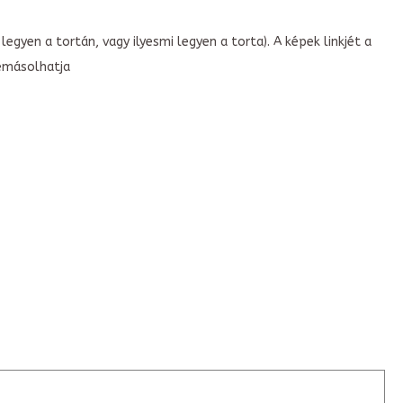
legyen a tortán, vagy ilyesmi legyen a torta). A képek linkjét a
emásolhatja