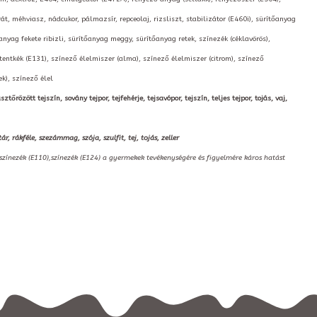
, méhviasz, nádcukor, pálmazsír, repceolaj, rizsliszt, stabilizátor (E460i), sürítőanyag
nyag fekete ribizli, sürítőanyag meggy, sürítőanyag retek, színezék (céklavörös),
tentkék (E131), színező élelmiszer (alma), színező élelmiszer (citrom), színező
ek), színező élel
őrözött tejszín, sovány tejpor, tejfehérje, tejsavópor, tejszín, teljes tejpor, tojás, vaj,
rákféle, szezámmag, szója, szulfit, tej, tojás, zeller
,színezék (E110),színezék (E124) a gyermekek tevékenységére és figyelmére káros hatást