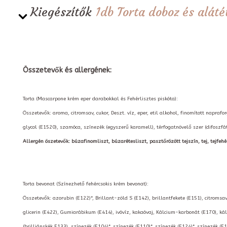
Kiegészítők
1db Torta doboz és alá
Összetevők és allergének:
Torta (Mascarpone krém eper darabokkal és Fehérlisztes piskóta):
Összetevők: aroma, citromsav, cukor, Deszt. víz, eper, etil alkohol, finomított napraf
glycol (E1520), szamóca, színezék (egyszerű karamell), térfogatnövelő szer (difoszfá
Allergén öszetevők: búzafinomliszt, búzarétesliszt, pasztőrözött tejszín, tej, tejfehér
Torta bevonat (Színezhető fehércsokis krém bevonat):
Összetevők: azorubin (E122)*, Brillant-zöld S (E142), brillantfekete (E151), citromsav
glicerin (E422), Gumiarábikum (E414), ivóvíz, kakaóvaj, Kálcium-karbonát (E170), kál
(brilliánskék E133), színezék (E104)*, színezék (E110)*, színezék (E124)*, színezék (E