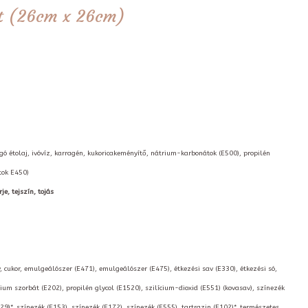
tét (26cm x 26cm)
orgó étolaj, ivóvíz, karragén, kukoricakeményítő, nátrium-karbonátok (E500), propilén
tok E450)
je, tejszín, tojás
, cukor, emulgeálószer (E471), emulgeálószer (E475), étkezési sav (E330), étkezési só,
ium szorbát (E202), propilén glycol (E1520), szilícium-dioxid (E551) (kovasav), színezék
129)*, színezék (E153), színezék (E172), színezék (E555), tartrazin (E102)*, természetes