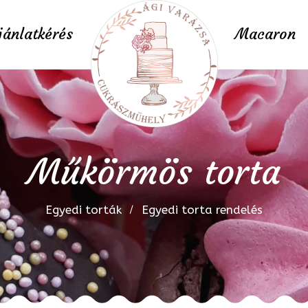
jánlatkérés
Macaron
Műkörmös torta
Egyedi torták
Egyedi torta rendelés