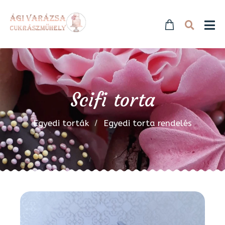
Scifi torta
Egyedi torták
Egyedi torta rendelés