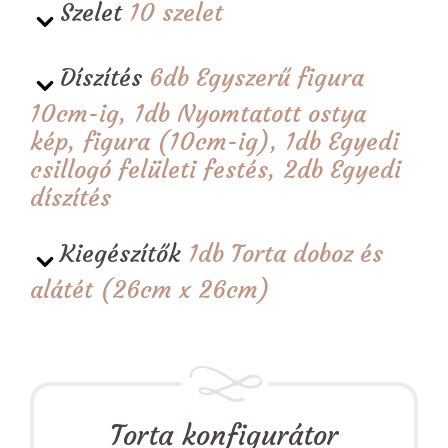
Szelet
10 szelet
Díszítés
6db Egyszerű figura
10cm-ig, 1db Nyomtatott ostya
kép, figura (10cm-ig), 1db Egyedi
csillogó felületi festés, 2db Egyedi
díszítés
Kiegészítők
1db Torta doboz és
alátét (26cm x 26cm)
Torta konfigurátor