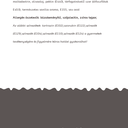
maltodextrin, olivaolaj, pektin (E440), térfogatnövelő szer (difoszfátok
E450), természetes vanília aroma, E155, vas oxid
Allergén öszetevők: búzakeményítő, szójalecitin, zsíros tejpor,
Az alábbi színezékek: tartrazin (E102),azorubin (E122),színezék
(E129),színezék (E104),színezék (E110),színezék (E124) a gyermekek
tevékenységére és figyelmére káros hatást gyakorolhat!