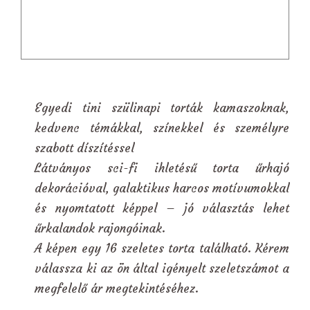
Egyedi tini szülinapi torták kamaszoknak,
kedvenc témákkal, színekkel és személyre
szabott díszítéssel
Látványos sci-fi ihletésű torta űrhajó
dekorációval, galaktikus harcos motívumokkal
és nyomtatott képpel – jó választás lehet
űrkalandok rajongóinak.
A képen egy 16 szeletes torta található. Kérem
válassza ki az ön által igényelt szeletszámot a
megfelelő ár megtekintéséhez.