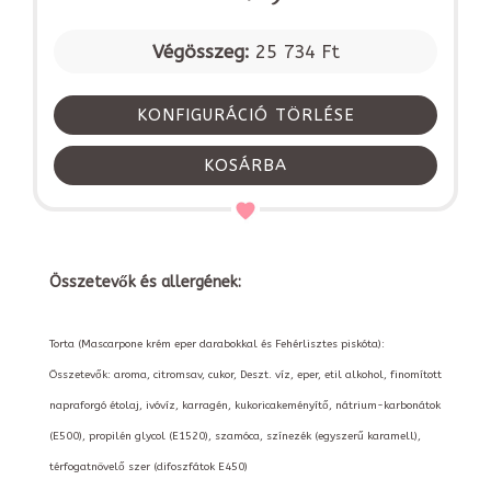
Végösszeg:
25 734 Ft
KONFIGURÁCIÓ TÖRLÉSE
KOSÁRBA
Összetevők és allergének:
Torta (Mascarpone krém eper darabokkal és Fehérlisztes piskóta):
Összetevők: aroma, citromsav, cukor, Deszt. víz, eper, etil alkohol, finomított
napraforgó étolaj, ivóvíz, karragén, kukoricakeményítő, nátrium-karbonátok
(E500), propilén glycol (E1520), szamóca, színezék (egyszerű karamell),
térfogatnövelő szer (difoszfátok E450)