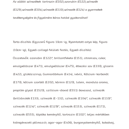
Az alábbi színezékek: tartrazin (E102),azorubin (E122),színezék
(E129),színezék (E104),színezék (E110),színezék (E124) a gyermekek
tevékenységére és figyelmére káros hatást gyakorolhat!
Torta díszítés (Egyszerű figura 10cm-ig, Nyomtatott ostya kép, figura
(10cm-ig), Egyedi csillogó felületi festés, Egyedi díszítés):
Összetevők: azorubin (E122)*, brillantfekete (E151), citromsav, cukor,
emulgeálószer (E471), emulgeálószer (E475), étkezési sav (E330), glicerin
(E422), glükózszirup, Gumiarábikum (E414), ivóvíz, Kálcium-karbonát
(E170), kálium szorbát (E202), kármin (E120), lutein, mandula aroma,
propilén glycol (E1520), szilícium-dioxid (E551) (kovasav), színezék
(brilliánskék E133), színezék (E-132), színezék (E104)*, színezék (E110)*,
színezék (E124)*, színezék (E129)*, színezék (E153), színezék (E172),
színezék (E555), tápióka keményítő, tartrazin (E102)*, teljes mértékben
hidrogénezett pálmazsír, agar-agar (E406), burgonyakeményítő, kakaóvaj,