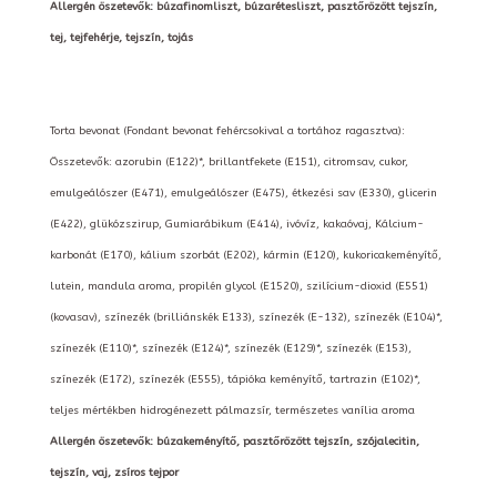
Allergén öszetevők: búzafinomliszt, búzarétesliszt, pasztőrözött tejszín,
tej, tejfehérje, tejszín, tojás
Torta bevonat (Fondant bevonat fehércsokival a tortához ragasztva):
Összetevők: azorubin (E122)*, brillantfekete (E151), citromsav, cukor,
emulgeálószer (E471), emulgeálószer (E475), étkezési sav (E330), glicerin
(E422), glükózszirup, Gumiarábikum (E414), ivóvíz, kakaóvaj, Kálcium-
karbonát (E170), kálium szorbát (E202), kármin (E120), kukoricakeményítő,
lutein, mandula aroma, propilén glycol (E1520), szilícium-dioxid (E551)
(kovasav), színezék (brilliánskék E133), színezék (E-132), színezék (E104)*,
színezék (E110)*, színezék (E124)*, színezék (E129)*, színezék (E153),
színezék (E172), színezék (E555), tápióka keményítő, tartrazin (E102)*,
teljes mértékben hidrogénezett pálmazsír, természetes vanília aroma
Allergén öszetevők: búzakeményítő, pasztőrözött tejszín, szójalecitin,
tejszín, vaj, zsíros tejpor