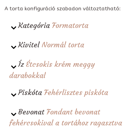
A torta konfiguráció szabadon változtatható:
Kategória
Formatorta
Kivitel
Normál torta
Íz
Étcsokis krém meggy
darabokkal
Piskóta
Fehérlisztes piskóta
Bevonat
Fondant bevonat
fehércsokival a tortához ragasztva