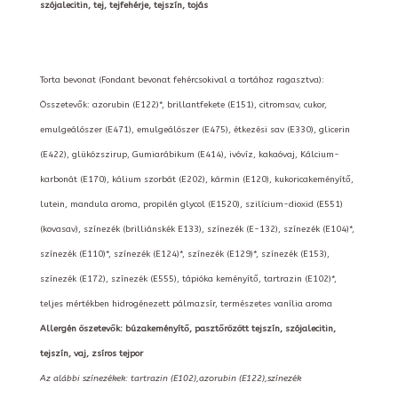
szójalecitin, tej, tejfehérje, tejszín, tojás
Torta bevonat (Fondant bevonat fehércsokival a tortához ragasztva):
Összetevők: azorubin (E122)*, brillantfekete (E151), citromsav, cukor,
emulgeálószer (E471), emulgeálószer (E475), étkezési sav (E330), glicerin
(E422), glükózszirup, Gumiarábikum (E414), ivóvíz, kakaóvaj, Kálcium-
karbonát (E170), kálium szorbát (E202), kármin (E120), kukoricakeményítő,
lutein, mandula aroma, propilén glycol (E1520), szilícium-dioxid (E551)
(kovasav), színezék (brilliánskék E133), színezék (E-132), színezék (E104)*,
színezék (E110)*, színezék (E124)*, színezék (E129)*, színezék (E153),
színezék (E172), színezék (E555), tápióka keményítő, tartrazin (E102)*,
teljes mértékben hidrogénezett pálmazsír, természetes vanília aroma
Allergén öszetevők: búzakeményítő, pasztőrözött tejszín, szójalecitin,
tejszín, vaj, zsíros tejpor
Az alábbi színezékek: tartrazin (E102),azorubin (E122),színezék