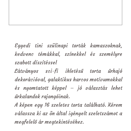
Egyedi tini szülinapi torták kamaszoknak,
kedvenc témákkal, színekkel és személyre
szabott díszítéssel
Látványos sci-fi ihletésű torta űrhajó
dekorációval, galaktikus harcos motívumokkal
és nyomtatott képpel – jó választás lehet
űrkalandok rajongóinak.
A képen egy 16 szeletes torta található. Kérem
válassza ki az ön által igényelt szeletszámot a
megfelelő ár megtekintéséhez.