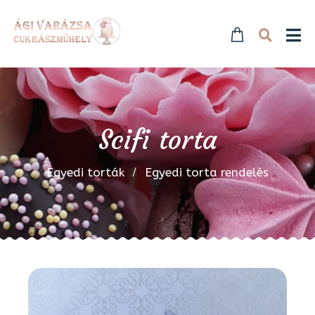
Scifi torta
Egyedi torták
Egyedi torta rendelés