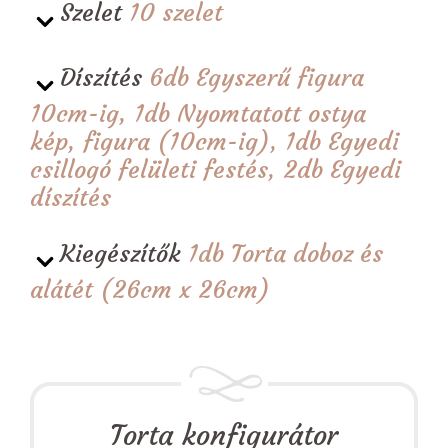
Szelet
10 szelet
Díszítés
6db Egyszerű figura
10cm-ig, 1db Nyomtatott ostya
kép, figura (10cm-ig), 1db Egyedi
csillogó felületi festés, 2db Egyedi
díszítés
Kiegészítők
1db Torta doboz és
alátét (26cm x 26cm)
Torta konfigurátor