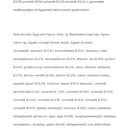
(E129),színezék (E104),színezék (E110),színezék (E124) a gyermekek
tevékenységére és figyelmére káros hatást gyakorolhat!
Torta díszítés (Egyszerű figura 10cm-ig, Nyomtatott ostya kép, figura
(10cm-ig), Egyedi csillogó felületi festés, Egyedi díszítés):
Összetevők: azorubin (E122)*, brillantfekete (E151), citromsav, cukor,
emulgeálószer (E471), emulgeálószer (E475), étkezési sav (E330), glicerin
(E422), glükózszirup, Gumiarábikum (E414), ivóvíz, Kálcium-karbonát
(E170), kálium szorbát (E202), kármin (E120), lutein, mandula aroma,
propilén glycol (E1520), szilícium-dioxid (E551) (kovasav), színezék
(brilliánskék E133), színezék (E-132), színezék (E104)*, színezék (E110)*,
színezék (E124)*, színezék (E129)*, színezék (E153), színezék (E172),
színezék (E555), tápióka keményítő, tartrazin (E102)*, teljes mértékben
hidrogénezett pálmazsír, agar-agar (E406), burgonyakeményítő, kakaóvaj,
maltodextrin, olivaolaj, pektin (E440), térfogatnövelő szer (difoszfátok