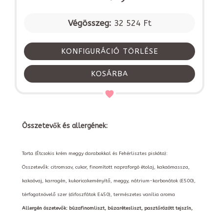
Végösszeg:
32 524 Ft
KONFIGURÁCIÓ TÖRLÉSE
KOSÁRBA
Összetevők és allergének:
Torta (Étcsokis krém meggy darabokkal és Fehérlisztes piskóta):
Összetevők: citromsav, cukor, finomított napraforgó étolaj, kakaómassza,
kakaóvaj, karragén, kukoricakeményítő, meggy, nátrium-karbonátok (E500),
térfogatnövelő szer (difoszfátok E450), természetes vanília aroma
Allergén öszetevők: búzafinomliszt, búzarétesliszt, pasztőrözött tejszín,