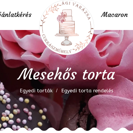
jánlatkérés
Macaron
Mesehős torta
Egyedi torták
Egyedi torta rendelés