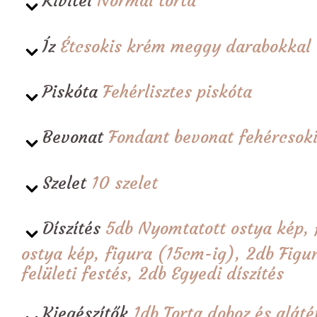
Kivitel
Normál torta
Íz
Étcsokis krém meggy darabokkal
Piskóta
Fehérlisztes piskóta
Bevonat
Fondant bevonat fehércsoki
Szelet
10 szelet
Díszítés
5db Nyomtatott ostya kép, 
ostya kép, figura (15cm-ig), 2db Figur
felületi festés, 2db Egyedi díszítés
Kiegészítők
1db Torta doboz és alá