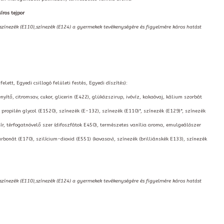
íros tejpor
,színezék (E110),színezék (E124) a gyermekek tevékenységére és figyelmére káros hatást
lett, Egyedi csillogó felületi festés, Egyedi díszítés):
ítő, citromsav, cukor, glicerin (E422), glükózszirup, ivóvíz, kakaóvaj, kálium szorbát
 propilén glycol (E1520), színezék (E-132), színezék (E110)*, színezék (E129)*, színezék
ír, térfogatnövelő szer (difoszfátok E450), természetes vanília aroma, emulgeálószer
bonát (E170), szilícium-dioxid (E551) (kovasav), színezék (brilliánskék E133), színezék
,színezék (E110),színezék (E124) a gyermekek tevékenységére és figyelmére káros hatást