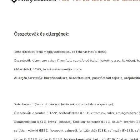
Összetevők és allergének:
Torta (Étcsokis krém meggy darabokkal és Fehérlisztes piskóta):
Összetevők: citromsav, cukor, finomított napraforgó étolaj, kakaómassza, kakaóvaj, 
(difoszfátok E450), természetes vanília aroma
Allergén öszetevők: búzafinomliszt, búzarétesliszt, pasztőrözött tejszín, szójalecitin, 
Torta bevonat (Fondant bevonat fehércsokival a tortához ragasztva):
Összetevők: azorubin (E122)*, brillantfekete (E151), citromsav, cukor, emulgeálószer 
Gumiarábikum (E414), ivóvíz, kakaóvaj, Kálcium-karbonát (E170), kálium szorbát (E2
szilícium-dioxid (E551) (kovasav), színezék (brilliánskék E133), színezék (E-132), szí
színezék (E172), színezék (E555), tápióka keményítő, tartrazin (E102)*, teljes mérté