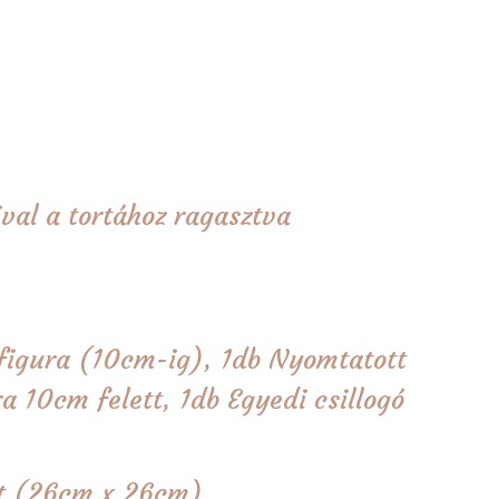
val a tortához ragasztva
figura (10cm-ig), 1db Nyomtatott
a 10cm felett, 1db Egyedi csillogó
tét (26cm x 26cm)