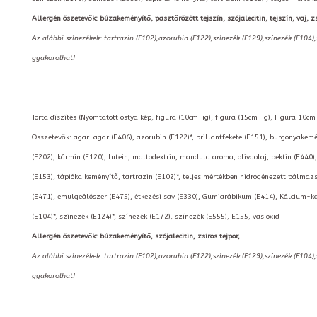
Allergén öszetevők: búzakeményítő, pasztőrözött tejszín, szójalecitin, tejszín, vaj, zs
Az alábbi színezékek: tartrazin (E102),azorubin (E122),színezék (E129),színezék (E104)
gyakorolhat!
Torta díszítés (Nyomtatott ostya kép, figura (10cm-ig), figura (15cm-ig), Figura 10cm fe
Összetevők: agar-agar (E406), azorubin (E122)*, brillantfekete (E151), burgonyakemény
(E202), kármin (E120), lutein, maltodextrin, mandula aroma, olivaolaj, pektin (E440),
(E153), tápióka keményítő, tartrazin (E102)*, teljes mértékben hidrogénezett pálmazs
(E471), emulgeálószer (E475), étkezési sav (E330), Gumiarábikum (E414), Kálcium-kar
(E104)*, színezék (E124)*, színezék (E172), színezék (E555), E155, vas oxid
Allergén öszetevők: búzakeményítő, szójalecitin, zsíros tejpor,
Az alábbi színezékek: tartrazin (E102),azorubin (E122),színezék (E129),színezék (E104)
gyakorolhat!