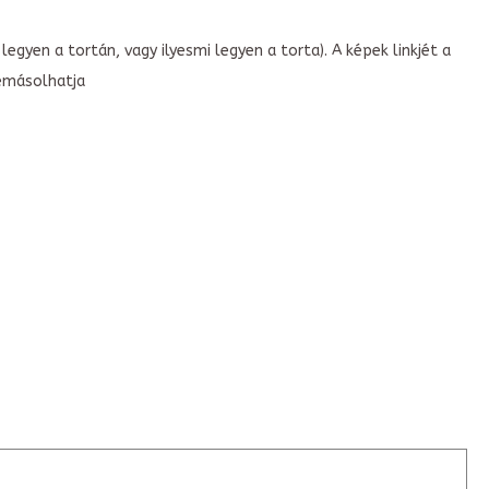
legyen a tortán, vagy ilyesmi legyen a torta). A képek linkjét a
emásolhatja