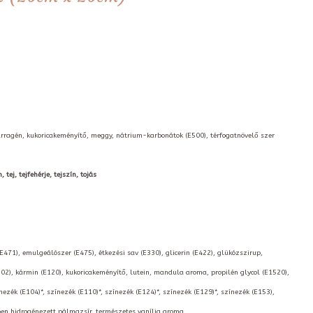
karragén, kukoricakeményítő, meggy, nátrium-karbonátok (E500), térfogatnövelő szer
tej, tejfehérje, tejszín, tojás
(E471), emulgeálószer (E475), étkezési sav (E330), glicerin (E422), glükózszirup,
02), kármin (E120), kukoricakeményítő, lutein, mandula aroma, propilén glycol (E1520),
nezék (E104)*, színezék (E110)*, színezék (E124)*, színezék (E129)*, színezék (E153),
kben hidrogénezett pálmazsír, természetes vanília aroma