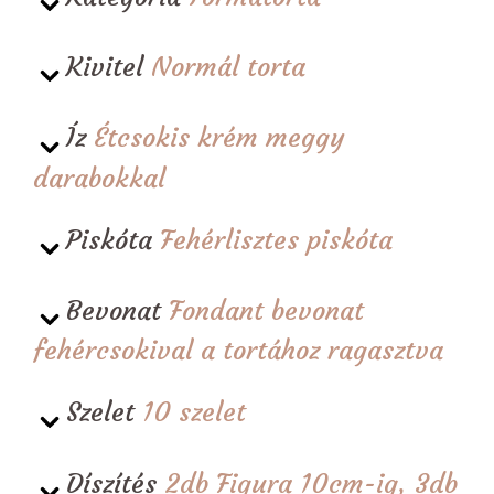
Kivitel
Normál torta
Íz
Étcsokis krém meggy
darabokkal
Piskóta
Fehérlisztes piskóta
Bevonat
Fondant bevonat
fehércsokival a tortához ragasztva
Szelet
10 szelet
Díszítés
2db Figura 10cm-ig, 3db