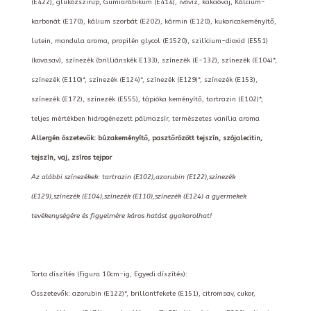
(E422), glükózszirup, Gumiarábikum (E414), ivóvíz, kakaóvaj, Kálcium-
karbonát (E170), kálium szorbát (E202), kármin (E120), kukoricakeményítő,
lutein, mandula aroma, propilén glycol (E1520), szilícium-dioxid (E551)
(kovasav), színezék (brilliánskék E133), színezék (E-132), színezék (E104)*,
színezék (E110)*, színezék (E124)*, színezék (E129)*, színezék (E153),
színezék (E172), színezék (E555), tápióka keményítő, tartrazin (E102)*,
teljes mértékben hidrogénezett pálmazsír, természetes vanília aroma
Allergén öszetevők: búzakeményítő, pasztőrözött tejszín, szójalecitin,
tejszín, vaj, zsíros tejpor
Az alábbi színezékek: tartrazin (E102),azorubin (E122),színezék
(E129),színezék (E104),színezék (E110),színezék (E124) a gyermekek
tevékenységére és figyelmére káros hatást gyakorolhat!
Torta díszítés (Figura 10cm-ig, Egyedi díszítés):
Összetevők: azorubin (E122)*, brillantfekete (E151), citromsav, cukor,