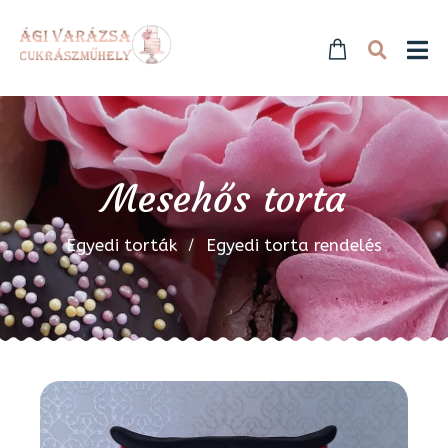
Mesehős torta
Egyedi torták
Egyedi torta rendelés