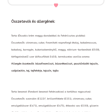
Összetevők és allergének:
Torta (Étcsokis krém meggy darabokkal és Fehérlisztes piskóta):
Összetevők: citromsav, cukor, finomított napraforgó étolaj, kakaómassza,
kakaóvaj, karragén, kukoricakeményítő, meggy, nátrium-karbonátok (E500),
térfogatnövelő szer (difoszfátok E450), természetes vanília aroma
Allergén öszetevők: búzafinomliszt, búzarétesliszt, pasztőrözött tejszín,
szójalecitin, tej, tejfehérje, tejszín, tojás
Torta bevonat (Fondant bevonat fehércsokival a tortához ragasztva):
Összetevők: azorubin (E122)*, brillantfekete (E151), citromsav, cukor,
emulgeálószer (E471), emulgeálószer (E475), étkezési sav (E330), glicerin