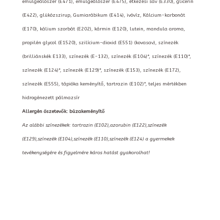
emulgeálószer (E471), emulgeálószer (E475), étkezési sav (E330), glicerin
(E422), glükózszirup, Gumiarábikum (E414), ivóvíz, Kálcium-karbonát
(E170), kálium szorbát (E202), kármin (E120), lutein, mandula aroma,
propilén glycol (E1520), szilícium-dioxid (E551) (kovasav), színezék
(brilliánskék E133), színezék (E-132), színezék (E104)*, színezék (E110)*,
színezék (E124)*, színezék (E129)*, színezék (E153), színezék (E172),
színezék (E555), tápióka keményítő, tartrazin (E102)*, teljes mértékben
hidrogénezett pálmazsír
Allergén öszetevők: búzakeményítő
Az alábbi színezékek: tartrazin (E102),azorubin (E122),színezék
(E129),színezék (E104),színezék (E110),színezék (E124) a gyermekek
tevékenységére és figyelmére káros hatást gyakorolhat!