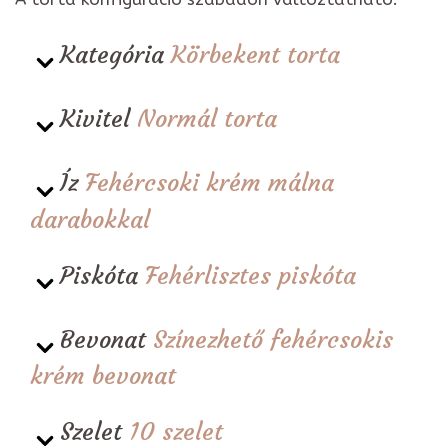
Kategória
Körbekent torta
Kivitel
Normál torta
Íz
Fehércsoki krém málna
darabokkal
Piskóta
Fehérlisztes piskóta
Bevonat
Színezhető fehércsokis
krém bevonat
Szelet
10 szelet