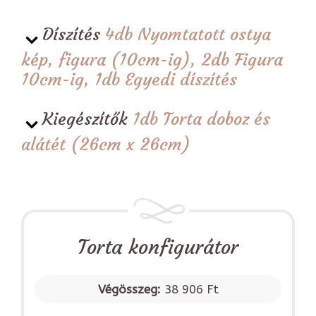
Díszítés
4db Nyomtatott ostya
kép, figura (10cm-ig), 2db Figura
10cm-ig, 1db Egyedi díszítés
Kiegészítők
1db Torta doboz és
alátét (26cm x 26cm)
Torta konfigurátor
Végösszeg:
38 906 Ft