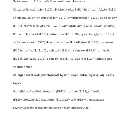
Torta bevonat (Színezhető fehércsokis krém bevonat):
Összetevők: azorubin (E122)*, Brillant-zöld S (E142), brillantfekete (E151),
citromsav, cukor, emulgeálószer (E471), emulgeálószer (E475), étkezési sav
(E330), étkezési só, glicerin (E422), Gumiarábikum (E414), ivóvíz, kakaóvaj,
Kálcium-karbonát (E170), kálium szorbát (E202), propilén glycol (E1520),
szilícium-dioxid (E551) (kovasav), színezék (brilliánskék E133), színezék
(E104)*, színezék (E110)*, színezék (E124)*, színezék (E129)*, színezék
(E153), színezék (E172), színezék (E555), tartrazin (E102)*, természetes
vanília aroma
Allergén öszetevők: pasztőrözött tejszín, szójalecitin, tejszín, vaj, zsíros
tejpor
Az alábbi színezékek: tartrazin (E102),azorubin (E122),színezék
(E129),színezék (E104),színezék (E110),színezék (E124) a gyermekek
tevékenységére és figyelmére káros hatást gyakorolhat!