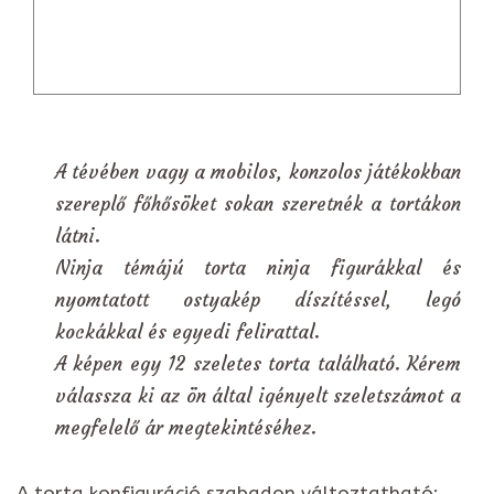
A tévében vagy a mobilos, konzolos játékokban
szereplő főhősöket sokan szeretnék a tortákon
látni.
Ninja témájú torta ninja figurákkal és
nyomtatott ostyakép díszítéssel, legó
kockákkal és egyedi felirattal.
A képen egy 12 szeletes torta található. Kérem
válassza ki az ön által igényelt szeletszámot a
megfelelő ár megtekintéséhez.
A torta konfiguráció szabadon változtatható: