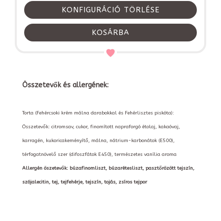
KONFIGURÁCIÓ TÖRLÉSE
KOSÁRBA
Összetevők és allergének:
Torta (Fehércsoki krém málna darabokkal és Fehérlisztes piskóta):
Összetevők: citromsav, cukor, finomított napraforgó étolaj, kakaóvaj,
karragén, kukoricakeményítő, málna, nátrium-karbonátok (E500),
térfogatnövelő szer (difoszfátok E450), természetes vanília aroma
Allergén öszetevők: búzafinomliszt, búzarétesliszt, pasztőrözött tejszín,
szójalecitin, tej, tejfehérje, tejszín, tojás, zsíros tejpor