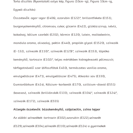
Torta díszítés (Nyomtatott ostya kép, figura (10cm-ig), Figura 10cm-ig,
Egyedi díszítés):
Összetevők: agar-agar (E406), azorubin (E122)*, brillantfekete (E151),
burgonyakeményítő, citromsav, cukor, glicerin (E422), glükózszirup, ivóvíz,
kakaóvaj, kálium szorbát (E202), kármin (E120), lutein, maltodextrin,
mandula aroma, olivaolaj, pektin (E440), propilén glycol (E1520), színezék
(E-132), színezék (E110)*, színezék (E129)*, színezék (E153), tápióka
keményítő, tartrazin (E102)*, teljes mértékben hidrogénezett pálmazsír,
térfogatnövelő szer (difoszfátok E450), természetes vanília aroma,
emulgeálószer (E471), emulgeálószer (E475), étkezési sav (E330),
Gumiarábikum (E414), Kálcium-karbonát (E170), szilícium-dioxid (E551)
(kovasav), színezék (brilliánskék E133), színezék (E104)*, színezék (E124)*,
színezék (E172), színezék (E555)
Allergén öszetevők: búzakeményítő, szójalecitin, zsíros tejpor
Az alábbi színezékek: tartrazin (E102),azorubin (E122),színezék
(E129),színezék (E104),színezék (E110),színezék (E124) a gyermekek