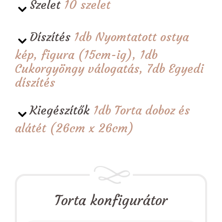
Szelet
10 szelet
Díszítés
1db Nyomtatott ostya
kép, figura (15cm-ig), 1db
Cukorgyöngy válogatás, 7db Egyedi
díszítés
Kiegészítők
1db Torta doboz és
alátét (26cm x 26cm)
Torta konfigurátor