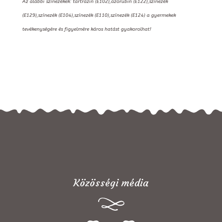
Az alábbi színezékek: tartrazin (E102),azorubin (E122),színezék
(E129),színezék (E104),színezék (E110),színezék (E124) a gyermekek
tevékenységére és figyelmére káros hatást gyakorolhat!
Közösségi média