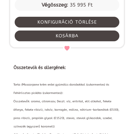
Végösszeg:
35 995 Ft
KONFIGURÁCIÓ TÖRLÉSE
KOSÁRBA
Összetevők és allergének:
Torta (Mascarpone krém erdei gyümölcs darabokkal (cukormentes) és
Fehérlisztes piskóta (cukormentes)):
Összetevők: aroma, citromsav, Deszt. víz, eritritol, etil alkohol, fekete
áfonya, fekete ribizli, ivóvíz, karragén, málna, nátrium-karbonátok (E500),
piros ribizli, propilén glycol (E1520), stevia, steviol glikozidok, szeder,
színezék (egyszerű karamell)