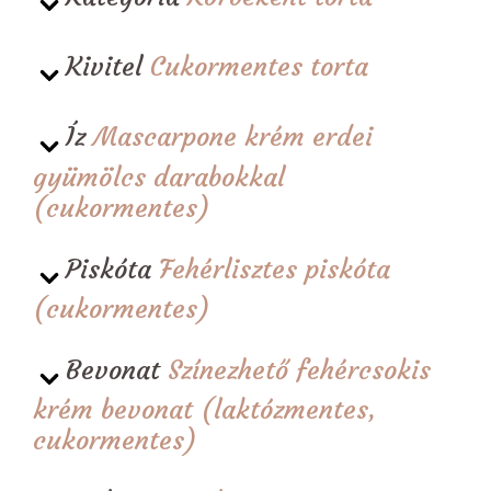
Kivitel
Cukormentes torta
Íz
Mascarpone krém erdei
gyümölcs darabokkal
(cukormentes)
Piskóta
Fehérlisztes piskóta
(cukormentes)
Bevonat
Színezhető fehércsokis
krém bevonat (laktózmentes,
cukormentes)