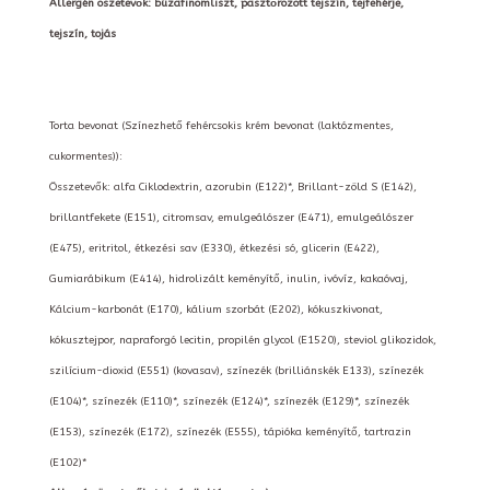
Allergén öszetevők: búzafinomliszt, pasztőrözött tejszín, tejfehérje,
tejszín, tojás
Torta bevonat (Színezhető fehércsokis krém bevonat (laktózmentes,
cukormentes)):
Összetevők: alfa Ciklodextrin, azorubin (E122)*, Brillant-zöld S (E142),
brillantfekete (E151), citromsav, emulgeálószer (E471), emulgeálószer
(E475), eritritol, étkezési sav (E330), étkezési só, glicerin (E422),
Gumiarábikum (E414), hidrolizált keményítő, inulin, ivóvíz, kakaóvaj,
Kálcium-karbonát (E170), kálium szorbát (E202), kókuszkivonat,
kókusztejpor, napraforgó lecitin, propilén glycol (E1520), steviol glikozidok,
szilícium-dioxid (E551) (kovasav), színezék (brilliánskék E133), színezék
(E104)*, színezék (E110)*, színezék (E124)*, színezék (E129)*, színezék
(E153), színezék (E172), színezék (E555), tápióka keményítő, tartrazin
(E102)*