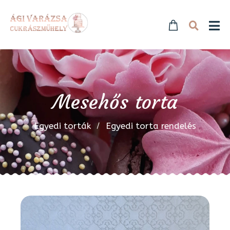
Mesehős torta
Egyedi torták
Egyedi torta rendelés