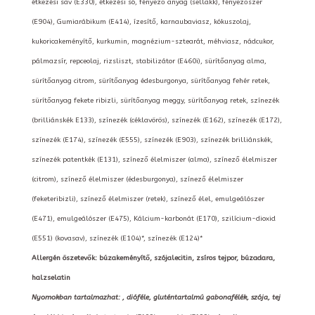
étkezési sav (E330), étkezési só, fényező anyag (sellakk), fényezőszer
(E904), Gumiarábikum (E414), ízesítő, karnaubaviasz, kókuszolaj,
kukoricakeményítő, kurkumin, magnézium-sztearát, méhviasz, nádcukor,
pálmazsír, repceolaj, rizsliszt, stabilizátor (E460i), sürítőanyag alma,
sürítőanyag citrom, sürítőanyag édesburgonya, sürítőanyag fehér retek,
sürítőanyag fekete ribizli, sürítőanyag meggy, sürítőanyag retek, színezék
(brilliánskék E133), színezék (céklavörös), színezék (E162), színezék (E172),
színezék (E174), színezék (E555), színezék (E903), színezék brilliánskék,
színezék patentkék (E131), színező élelmiszer (alma), színező élelmiszer
(citrom), színező élelmiszer (édesburgonya), színező élelmiszer
(feketeribizli), színező élelmiszer (retek), színező élel, emulgeálószer
(E471), emulgeálószer (E475), Kálcium-karbonát (E170), szilícium-dioxid
(E551) (kovasav), színezék (E104)*, színezék (E124)*
Allergén öszetevők: búzakeményítő, szójalecitin, zsíros tejpor, búzadara,
halzselatin
Nyomokban tartalmazhat: , dióféle, gluténtartalmú gabonafélék, szója, tej