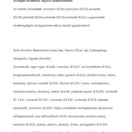
Allergén öszetevők: tejszín (laktózmentes)
Az alábbi színezékek: tartrazin (E102),azorubin (E122),színezék
(E129),színezék (E104),színezék (E110),színezék (E124) a gyermekek
tevékenységére és figyelmére káros hatást gyakorolhat!
Torta díszítés (Nyomtatott ostya kép, figura (15cm-ig), Cukorgyöngy
válogatás, Egyedi díszítés):
Összetevők: agar-agar (E406), azorubin (E122)*, brillantfekete (E151),
burgonyakeményítő, citromsav, cukor, glicerin (E422), glükózszirup, ivóvíz,
kakaóvaj, kálium szorbát (E202), kármin (E120), lutein, maltodextrin,
mandula aroma, olivaolaj, pektin (E440), propilén glycol (E1520), színezék
(E-132), színezék (E110)*, színezék (E129)*, színezék (E153), tápióka
keményítő, tartrazin (E102)*, teljes mértékben hidrogénezett pálmazsír,
térfogatnövelő szer (difoszfátok E450), természetes vanília aroma,
antocián (E163), aroma, dextrin, dextróz, E464, emulgeátor (E472A),