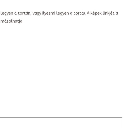
legyen a tortán, vagy ilyesmi legyen a torta). A képek linkjét a
emásolhatja