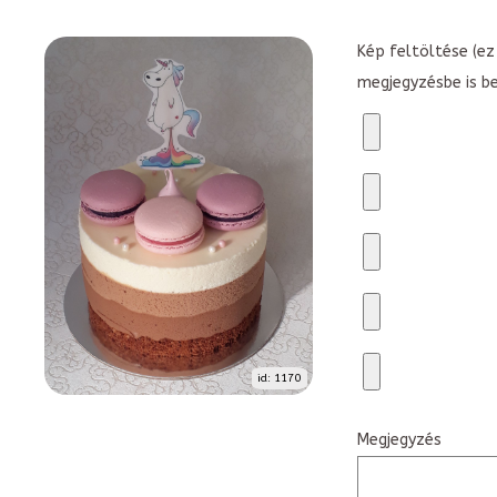
Kép feltöltése (ez 
megjegyzésbe is b
id: 1170
Megjegyzés