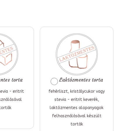
tes torta
Laktózmentes torta
evia - eritrit
fehérliszt, kristálycukor vagy
sználásával
stevia - eritrit keverék,
torták
laktózmentes alapanyagok
felhasználásával készült
torták