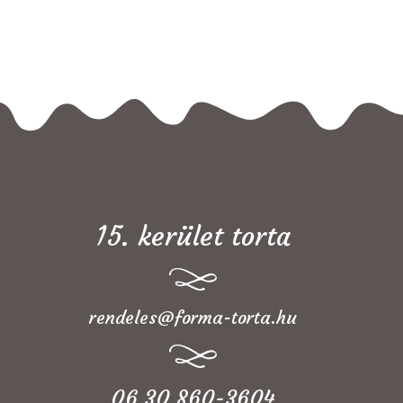
15. kerület torta
rendeles@forma-torta.hu
06 30 860-3604