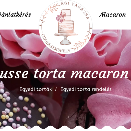
jánlatkérés
Macaron
sse torta macaron 
Egyedi torták
Egyedi torta rendelés