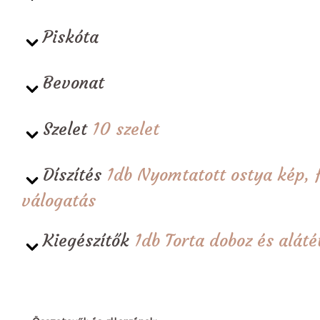
Piskóta
Bevonat
Szelet
10 szelet
Díszítés
1db Nyomtatott ostya kép,
válogatás
Kiegészítők
1db Torta doboz és alá