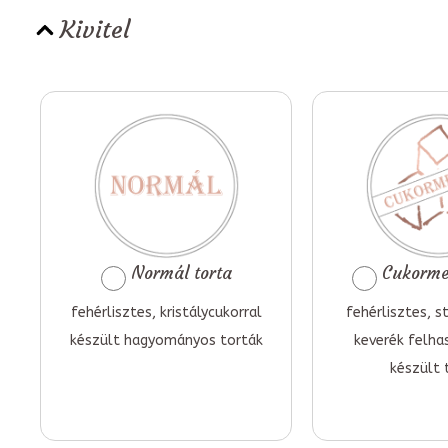
Kivitel
Normál torta
Cukormen
fehérlisztes, kristálycukorral
fehérlisztes, st
készült hagyományos torták
keverék felha
készült 