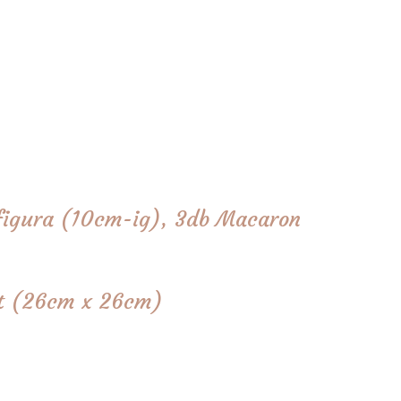
 figura (10cm-ig), 3db Macaron
tét (26cm x 26cm)