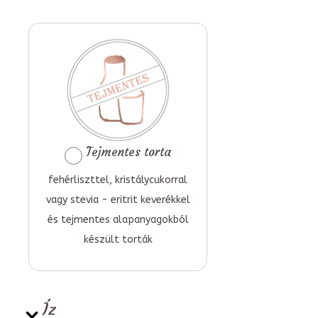
Tejmentes torta
fehérliszttel, kristálycukorral
vagy stevia - eritrit keverékkel
és tejmentes alapanyagokból
készült torták
Íz