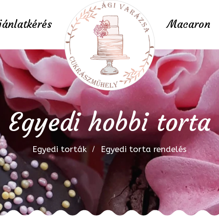
jánlatkérés
Macaron
Egyedi hobbi torta
Egyedi torták
Egyedi torta rendelés