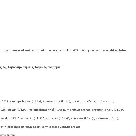
arragén, kukoricakeményítő, nátrium-karbonátok (E500), térfogatnövelő szer (difoszfátok
ej, tejfehérje, tejszín, teljes tejpor, tojás
(E471), emulgeálószer (E475), étkezési sav (E330), glicerin (E422), glükózszirup,
02), kármin (E120), kukoricakeményítő, lutein, mandula aroma, propilén glycol (E1520),
nezék (E104)*, színezék (E110)*, színezék (E124)*, színezék (E129)*, színezék (E153),
kben hidrogénezett pálmazsír, természetes vanília aroma
íros tejpor