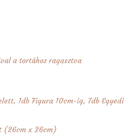
val a tortához ragasztva
lett, 1db Figura 10cm-ig, 7db Egyedi
tét (26cm x 26cm)