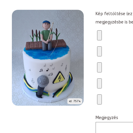
Kép feltöltése (ez 
megjegyzésbe is b
id: 7574
Megjegyzés