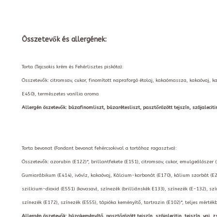
Összetevők és allergének:
Torta (Tejcsokis krém és Fehérlisztes piskóta):
Összetevők: citromsav, cukor, finomított napraforgó étolaj, kakaómassza, kakaóvaj, k
E450), természetes vanília aroma
Allergén öszetevők: búzafinomliszt, búzarétesliszt, pasztőrözött tejszín, szójalecitin, t
Torta bevonat (Fondant bevonat fehércsokival a tortához ragasztva):
Összetevők: azorubin (E122)*, brillantfekete (E151), citromsav, cukor, emulgeálószer 
Gumiarábikum (E414), ivóvíz, kakaóvaj, Kálcium-karbonát (E170), kálium szorbát (E2
szilícium-dioxid (E551) (kovasav), színezék (brilliánskék E133), színezék (E-132), szí
színezék (E172), színezék (E555), tápióka keményítő, tartrazin (E102)*, teljes mérté
Allergén öszetevők: búzakeményítő, pasztőrözött tejszín, szójalecitin, tejszín, vaj, zs