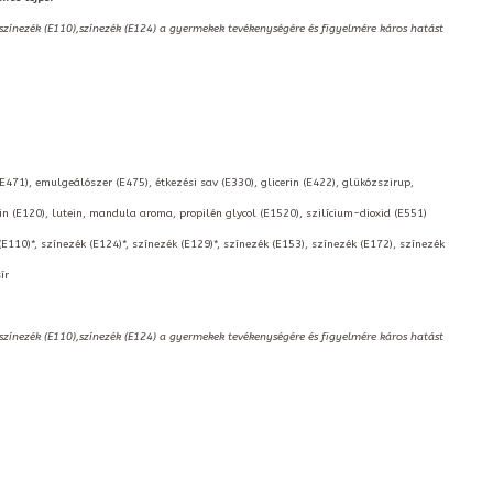
,színezék (E110),színezék (E124) a gyermekek tevékenységére és figyelmére káros hatást
(E471), emulgeálószer (E475), étkezési sav (E330), glicerin (E422), glükózszirup,
 (E120), lutein, mandula aroma, propilén glycol (E1520), szilícium-dioxid (E551)
(E110)*, színezék (E124)*, színezék (E129)*, színezék (E153), színezék (E172), színezék
ír
,színezék (E110),színezék (E124) a gyermekek tevékenységére és figyelmére káros hatást