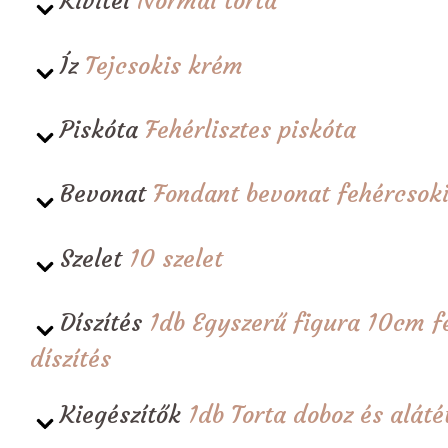
Kivitel
Normál torta
Íz
Tejcsokis krém
Piskóta
Fehérlisztes piskóta
Bevonat
Fondant bevonat fehércsoki
Szelet
10 szelet
Díszítés
1db Egyszerű figura 10cm fe
díszítés
Kiegészítők
1db Torta doboz és alá