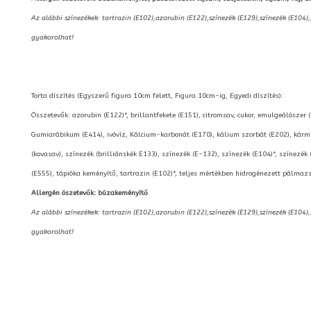
Az alábbi színezékek: tartrazin (E102),azorubin (E122),színezék (E129),színezék (E104)
gyakorolhat!
Torta díszítés (Egyszerű figura 10cm felett, Figura 10cm-ig, Egyedi díszítés):
Összetevők: azorubin (E122)*, brillantfekete (E151), citromsav, cukor, emulgeálószer 
Gumiarábikum (E414), ivóvíz, Kálcium-karbonát (E170), kálium szorbát (E202), kármin
(kovasav), színezék (brilliánskék E133), színezék (E-132), színezék (E104)*, színezék 
(E555), tápióka keményítő, tartrazin (E102)*, teljes mértékben hidrogénezett pálmazs
Allergén öszetevők: búzakeményítő
Az alábbi színezékek: tartrazin (E102),azorubin (E122),színezék (E129),színezék (E104)
gyakorolhat!