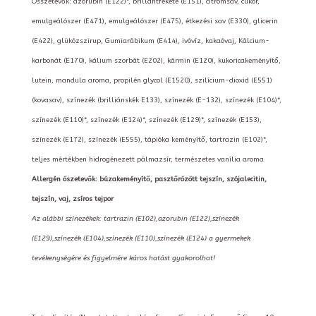
Összetevők: azorubin (E122)*, brillantfekete (E151), citromsav, cukor,
emulgeálószer (E471), emulgeálószer (E475), étkezési sav (E330), glicerin
(E422), glükózszirup, Gumiarábikum (E414), ivóvíz, kakaóvaj, Kálcium-
karbonát (E170), kálium szorbát (E202), kármin (E120), kukoricakeményítő,
lutein, mandula aroma, propilén glycol (E1520), szilícium-dioxid (E551)
(kovasav), színezék (brilliánskék E133), színezék (E-132), színezék (E104)*,
színezék (E110)*, színezék (E124)*, színezék (E129)*, színezék (E153),
színezék (E172), színezék (E555), tápióka keményítő, tartrazin (E102)*,
teljes mértékben hidrogénezett pálmazsír, természetes vanília aroma
Allergén öszetevők: búzakeményítő, pasztőrözött tejszín, szójalecitin,
tejszín, vaj, zsíros tejpor
Az alábbi színezékek: tartrazin (E102),azorubin (E122),színezék
(E129),színezék (E104),színezék (E110),színezék (E124) a gyermekek
tevékenységére és figyelmére káros hatást gyakorolhat!