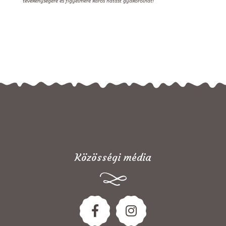
tevékenységére és figyelmére káros hatást gyakorolhat!
Közösségi média