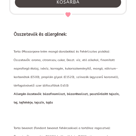
KOSÁRBA
Összetevők és allergének:
Torta (Mascarpone krém mangó darabokkal és Fehérlisztes piskóta):
Összetevők: aroma, citromsav, cukor, Deszt. víz, etil alkohol, finomított
napraforgó étolaj, ivóvíz, karragén, kukoricakeményítő, mangó, nátrium-
karbonátok (E500), propilén glycol (E1520), színezék (egyszerű karamell),
térfogatnövelő szer (difoszfátok E450)
Allergén öszetevők: búzafinomliszt, búzarétesliszt, pasztőrözött tejszín,
tej, tejfehérje, tejszín, tojás
Torta bevonat (Fondant bevonat fehércsokival a tortához ragasztva):