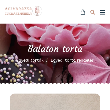
Balaton torta
Egyedi torták
Egyedi torta rendelés