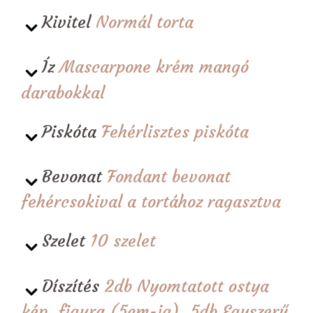
Kivitel
Normál torta
Íz
Mascarpone krém mangó
darabokkal
Piskóta
Fehérlisztes piskóta
Bevonat
Fondant bevonat
fehércsokival a tortához ragasztva
Szelet
10 szelet
Díszítés
2db Nyomtatott ostya
kép, figura (5cm-ig), 5db Egyszerű