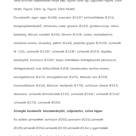
Torta díszítés (Nyomtatott ostya kép, figura (5cm-ig), Egyszerű figura 10cm
felett, Figura 10cm-ig, Figura 10cm felett):
Összetevők: agar-agar (E406), azorubin (E122)*, brillantfekete (E151),
burgonyakeményítő, citromsav, cukor, glicerin (E422), glükózszirup, ivóvíz,
kakaóvaj, kálium szorbát (E202), kármin (E120), lutein, maltodextrin,
mandula aroma, olivaolaj, pektin (E440), propilén glycol (E1520), színezék
(E-132), színezék (E110)*, színezék (E129)*, színezék (E153), tápióka
keményítő, tartrazin (E102)*, teljes mértékben hidrogénezett pálmazsír,
térfogatnövelő szer (difoszfátok E450), természetes vanília aroma,
emulgeálószer (E471), emulgeálószer (E475), étkezési sav (E330),
Gumiarábikum (E414), Kálcium-karbonát (E170), szilícium-dioxid (E551)
(kovasav), színezék (brilliánskék E133), színezék (E104)*, színezék (E124)*,
színezék (E172), színezék (E555)
Allergén öszetevők: búzakeményítő, szójalecitin, zsíros tejpor
Az alábbi színezékek: tartrazin (E102),azorubin (E122),színezék
(E129),színezék (E104),színezék (E110),színezék (E124) a gyermekek