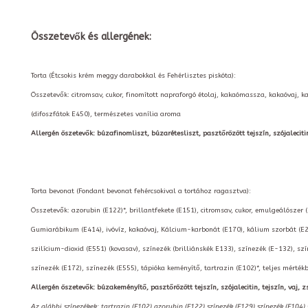
Összetevők és allergének:
Torta (Étcsokis krém meggy darabokkal és Fehérlisztes piskóta):
Összetevők: citromsav, cukor, finomított napraforgó étolaj, kakaómassza, kakaóvaj, 
(difoszfátok E450), természetes vanília aroma
Allergén öszetevők: búzafinomliszt, búzarétesliszt, pasztőrözött tejszín, szójalecitin, 
Torta bevonat (Fondant bevonat fehércsokival a tortához ragasztva):
Összetevők: azorubin (E122)*, brillantfekete (E151), citromsav, cukor, emulgeálószer 
Gumiarábikum (E414), ivóvíz, kakaóvaj, Kálcium-karbonát (E170), kálium szorbát (E2
szilícium-dioxid (E551) (kovasav), színezék (brilliánskék E133), színezék (E-132), szí
színezék (E172), színezék (E555), tápióka keményítő, tartrazin (E102)*, teljes mérté
Allergén öszetevők: búzakeményítő, pasztőrözött tejszín, szójalecitin, tejszín, vaj, zs
Az alábbi színezékek: tartrazin (E102),azorubin (E122),színezék (E129),színezék (E104)