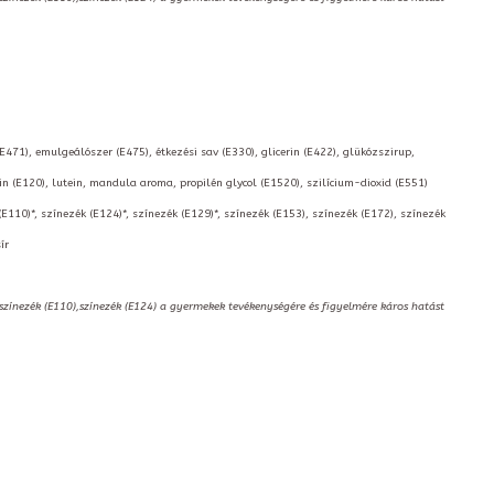
(E471), emulgeálószer (E475), étkezési sav (E330), glicerin (E422), glükózszirup,
 (E120), lutein, mandula aroma, propilén glycol (E1520), szilícium-dioxid (E551)
(E110)*, színezék (E124)*, színezék (E129)*, színezék (E153), színezék (E172), színezék
ír
,színezék (E110),színezék (E124) a gyermekek tevékenységére és figyelmére káros hatást