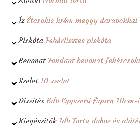
Kivitel
Normál torta
Íz
Étcsokis krém meggy darabokkal
Piskóta
Fehérlisztes piskóta
Bevonat
Fondant bevonat fehércsoki
Szelet
10 szelet
Díszítés
6db Egyszerű figura 10cm-
Kiegészítők
1db Torta doboz és alá