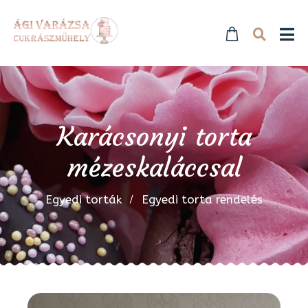
Karácsonyi torta
mézeskaláccsal
Egyedi torták
Egyedi torta rendelés