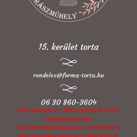
15. kerület torta
rendeles@forma-torta.hu
06 30 860-3604
2026. augusztus 10. - 2026. augusztus 22. között
szabadság miatt zárva
utolsó torta átvétel augusztus 7. péntek 18:30-ig
első torta átvétel augusztus 25. kedd 16:30-tól