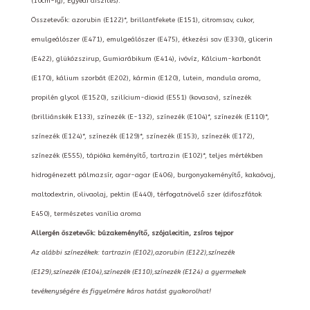
(10cm-ig), Egyedi díszítés):
Összetevők: azorubin (E122)*, brillantfekete (E151), citromsav, cukor,
emulgeálószer (E471), emulgeálószer (E475), étkezési sav (E330), glicerin
(E422), glükózszirup, Gumiarábikum (E414), ivóvíz, Kálcium-karbonát
(E170), kálium szorbát (E202), kármin (E120), lutein, mandula aroma,
propilén glycol (E1520), szilícium-dioxid (E551) (kovasav), színezék
(brilliánskék E133), színezék (E-132), színezék (E104)*, színezék (E110)*,
színezék (E124)*, színezék (E129)*, színezék (E153), színezék (E172),
színezék (E555), tápióka keményítő, tartrazin (E102)*, teljes mértékben
hidrogénezett pálmazsír, agar-agar (E406), burgonyakeményítő, kakaóvaj,
maltodextrin, olivaolaj, pektin (E440), térfogatnövelő szer (difoszfátok
E450), természetes vanília aroma
Allergén öszetevők: búzakeményítő, szójalecitin, zsíros tejpor
Az alábbi színezékek: tartrazin (E102),azorubin (E122),színezék
(E129),színezék (E104),színezék (E110),színezék (E124) a gyermekek
tevékenységére és figyelmére káros hatást gyakorolhat!