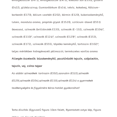
emulgeálószer (E471), emulgeálószer (E475), étkezési sav (E330), glicerin
(E422), glükózszirup, Gumiarábikum (E414), ivóvíz, kakaóvaj, Kálcium-
karbonát (E170), kálium szorbát (E202), kármin (E120), kukoricakeményítő,
lutein, mandula aroma, propilén glycol (E1520), szilícium-dioxid (E551)
(kovasav), színezék (brilliánskék E133), színezék (E-132), színezék (E104)*,
színezék (E110)*, színezék (E124)*, színezék (E129)*, színezék (E153),
színezék (E172), színezék (E555), tápióka keményítő, tartrazin (E102)*,
teljes mértékben hidrogénezett pálmazsír, természetes vanília aroma
Allergén öszetevők: búzakeményítő, pasztőrözött tejszín, szójalecitin,
tejszín, vaj, zsíros tejpor
Az alábbi színezékek: tartrazin (E102),azorubin (E122),színezék
(E129),színezék (E104),színezék (E110),színezék (E124) a gyermekek
tevékenységére és figyelmére káros hatást gyakorolhat!
Torta díszítés (Egyszerű figura 10cm felett, Nyomtatott ostya kép, figura