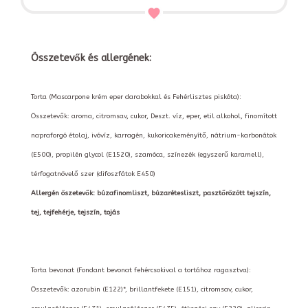
Összetevők és allergének:
Torta (Mascarpone krém eper darabokkal és Fehérlisztes piskóta):
Összetevők: aroma, citromsav, cukor, Deszt. víz, eper, etil alkohol, finomított
napraforgó étolaj, ivóvíz, karragén, kukoricakeményítő, nátrium-karbonátok
(E500), propilén glycol (E1520), szamóca, színezék (egyszerű karamell),
térfogatnövelő szer (difoszfátok E450)
Allergén öszetevők: búzafinomliszt, búzarétesliszt, pasztőrözött tejszín,
tej, tejfehérje, tejszín, tojás
Torta bevonat (Fondant bevonat fehércsokival a tortához ragasztva):
Összetevők: azorubin (E122)*, brillantfekete (E151), citromsav, cukor,