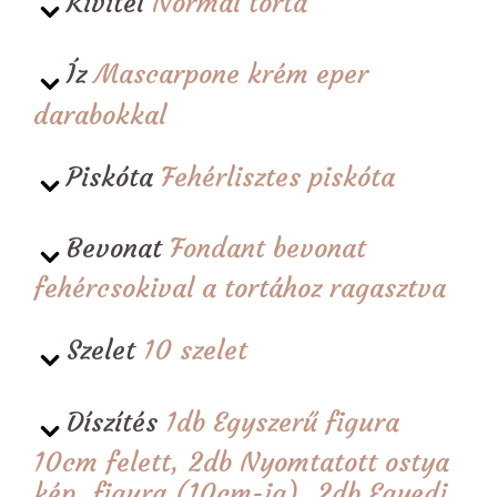
Kivitel
Normál torta
Íz
Mascarpone krém eper
darabokkal
Piskóta
Fehérlisztes piskóta
Bevonat
Fondant bevonat
fehércsokival a tortához ragasztva
Szelet
10 szelet
Díszítés
1db Egyszerű figura
10cm felett, 2db Nyomtatott ostya
kép, figura (10cm-ig), 2db Egyedi