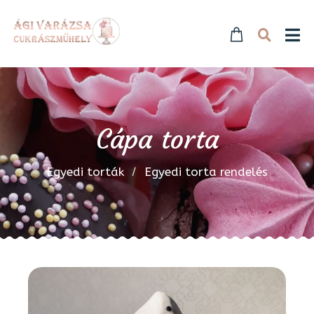
Cápa torta
Egyedi torták
Egyedi torta rendelés