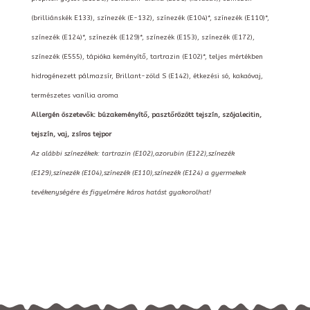
(brilliánskék E133), színezék (E-132), színezék (E104)*, színezék (E110)*,
színezék (E124)*, színezék (E129)*, színezék (E153), színezék (E172),
színezék (E555), tápióka keményítő, tartrazin (E102)*, teljes mértékben
hidrogénezett pálmazsír, Brillant-zöld S (E142), étkezési só, kakaóvaj,
természetes vanília aroma
Allergén öszetevők: búzakeményítő, pasztőrözött tejszín, szójalecitin,
tejszín, vaj, zsíros tejpor
Az alábbi színezékek: tartrazin (E102),azorubin (E122),színezék
(E129),színezék (E104),színezék (E110),színezék (E124) a gyermekek
tevékenységére és figyelmére káros hatást gyakorolhat!