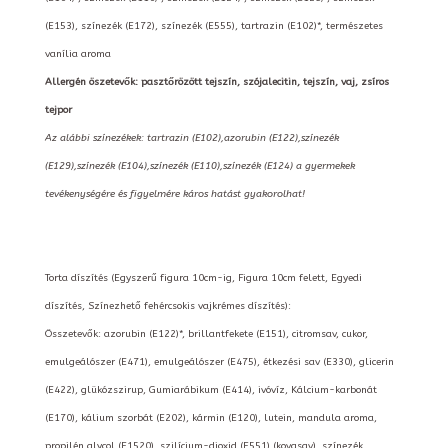
(E153), színezék (E172), színezék (E555), tartrazin (E102)*, természetes
vanília aroma
Allergén öszetevők: pasztőrözött tejszín, szójalecitin, tejszín, vaj, zsíros
tejpor
Az alábbi színezékek: tartrazin (E102),azorubin (E122),színezék
(E129),színezék (E104),színezék (E110),színezék (E124) a gyermekek
tevékenységére és figyelmére káros hatást gyakorolhat!
Torta díszítés (Egyszerű figura 10cm-ig, Figura 10cm felett, Egyedi
díszítés, Színezhető fehércsokis vajkrémes díszítés):
Összetevők: azorubin (E122)*, brillantfekete (E151), citromsav, cukor,
emulgeálószer (E471), emulgeálószer (E475), étkezési sav (E330), glicerin
(E422), glükózszirup, Gumiarábikum (E414), ivóvíz, Kálcium-karbonát
(E170), kálium szorbát (E202), kármin (E120), lutein, mandula aroma,
propilén glycol (E1520), szilícium-dioxid (E551) (kovasav), színezék