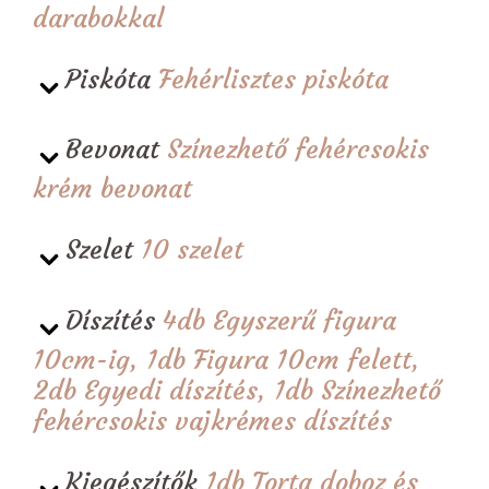
darabokkal
Piskóta
Fehérlisztes piskóta
Bevonat
Színezhető fehércsokis
krém bevonat
Szelet
10 szelet
Díszítés
4db Egyszerű figura
10cm-ig, 1db Figura 10cm felett,
2db Egyedi díszítés, 1db Színezhető
fehércsokis vajkrémes díszítés
Kiegészítők
1db Torta doboz és