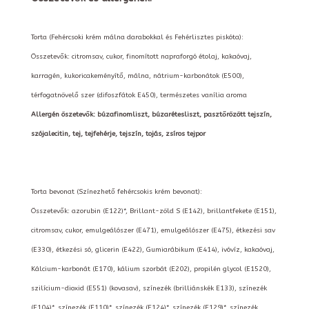
Torta (Fehércsoki krém málna darabokkal és Fehérlisztes piskóta):
Összetevők: citromsav, cukor, finomított napraforgó étolaj, kakaóvaj,
karragén, kukoricakeményítő, málna, nátrium-karbonátok (E500),
térfogatnövelő szer (difoszfátok E450), természetes vanília aroma
Allergén öszetevők: búzafinomliszt, búzarétesliszt, pasztőrözött tejszín,
szójalecitin, tej, tejfehérje, tejszín, tojás, zsíros tejpor
Torta bevonat (Színezhető fehércsokis krém bevonat):
Összetevők: azorubin (E122)*, Brillant-zöld S (E142), brillantfekete (E151),
citromsav, cukor, emulgeálószer (E471), emulgeálószer (E475), étkezési sav
(E330), étkezési só, glicerin (E422), Gumiarábikum (E414), ivóvíz, kakaóvaj,
Kálcium-karbonát (E170), kálium szorbát (E202), propilén glycol (E1520),
szilícium-dioxid (E551) (kovasav), színezék (brilliánskék E133), színezék
(E104)*, színezék (E110)*, színezék (E124)*, színezék (E129)*, színezék