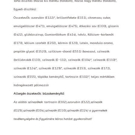
Torta díszítés (Rózsa kis méretű (fondant), Rózsa nagy méretű (fondant),
Egyedi díszítés):
Összetevők: azorubin (E122)*, brillantfekete (E151), citromsav, cukor,
emulgeálószer (E471), emulgeálószer (E475), étkezési sav (E330), glicerin
(E422), glükózszirup, Gumiarábikum (E414), ivóvíz, Kálcium-karbonát
(E170), kálium szorbát (E202), kármin (E120), lutein, mandula aroma,
propilén glycol (E1520), szilícium-dioxid (E551) (kovasav), színezék
(brilliánskék E133), színezék (E-132), színezék (E104)*, színezék (E110)*,
színezék (E124)*, színezék (E129)*, színezék (E153), színezék (E172),
színezék (E555), tápióka keményítő, tartrazin (E102)*, teljes mértékben
hidrogénezett pálmazsír
Allergén öszetevők: búzakeményítő
Az alábbi színezékek: tartrazin (E102),azorubin (E122),színezék
(E129),színezék (E104),színezék (E110),színezék (E124) a gyermekek
tevékenységére és figyelmére káros hatást gyakorolhat!