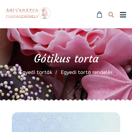
Gótikus torta
Egyedi torták
Egyedi torta rendelés