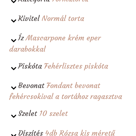
Kivitel
Normál torta
Íz
Mascarpone krém eper
darabokkal
Piskóta
Fehérlisztes piskóta
Bevonat
Fondant bevonat
fehércsokival a tortához ragasztva
Szelet
10 szelet
Díszítés
4db Rózsa kis méretű