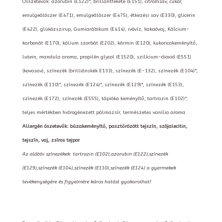
Összetevők: azorubin (E122)*, brillantfekete (E151), citromsav, cukor,
emulgeálószer (E471), emulgeálószer (E475), étkezési sav (E330), glicerin
(E422), glükózszirup, Gumiarábikum (E414), ivóvíz, kakaóvaj, Kálcium-
karbonát (E170), kálium szorbát (E202), kármin (E120), kukoricakeményítő,
lutein, mandula aroma, propilén glycol (E1520), szilícium-dioxid (E551)
(kovasav), színezék (brilliánskék E133), színezék (E-132), színezék (E104)*,
színezék (E110)*, színezék (E124)*, színezék (E129)*, színezék (E153),
színezék (E172), színezék (E555), tápióka keményítő, tartrazin (E102)*,
teljes mértékben hidrogénezett pálmazsír, természetes vanília aroma
Allergén öszetevők: búzakeményítő, pasztőrözött tejszín, szójalecitin,
tejszín, vaj, zsíros tejpor
Az alábbi színezékek: tartrazin (E102),azorubin (E122),színezék
(E129),színezék (E104),színezék (E110),színezék (E124) a gyermekek
tevékenységére és figyelmére káros hatást gyakorolhat!