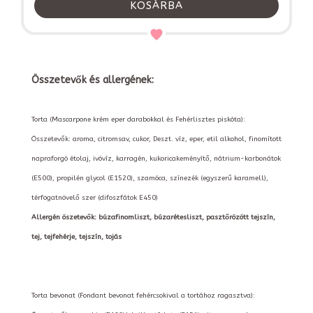
KOSÁRBA
Összetevők és allergének:
Torta (Mascarpone krém eper darabokkal és Fehérlisztes piskóta):
Összetevők: aroma, citromsav, cukor, Deszt. víz, eper, etil alkohol, finomított
napraforgó étolaj, ivóvíz, karragén, kukoricakeményítő, nátrium-karbonátok
(E500), propilén glycol (E1520), szamóca, színezék (egyszerű karamell),
térfogatnövelő szer (difoszfátok E450)
Allergén öszetevők: búzafinomliszt, búzarétesliszt, pasztőrözött tejszín,
tej, tejfehérje, tejszín, tojás
Torta bevonat (Fondant bevonat fehércsokival a tortához ragasztva):