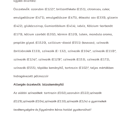
Egyedi díszítés):
Összetevők: azorubin (E122)*, brillantfekete (E151), citromsav, cukor,
emulgeálószer (E471), emulgeálószer (E475), étkezési sav (E330), glicerin
(E422), glükózszirup, Gumiarábikum (E414), ivóvíz, Kálcium-karbonát
(E170), kálium szorbát (E202), kármin (E120), lutein, mandula aroma,
propilén glycol (E1520), szilícium-dioxid (E551) (kovasav), színezék
(brilliánskék E133), színezék (E-132), színezék (E104)*, színezék (E110)*,
színezék (E124)*, színezék (E129)*, színezék (E153), színezék (E172),
színezék (E555), tápióka keményítő, tartrazin (E102)*, teljes mértékben
hidrogénezett pálmazsír
Allergén öszetevők: búzakeményítő
Az alábbi színezékek: tartrazin (E102),azorubin (E122),színezék
(E129),színezék (E104),színezék (E110),színezék (E124) a gyermekek
tevékenységére és figyelmére káros hatást gyakorolhat!