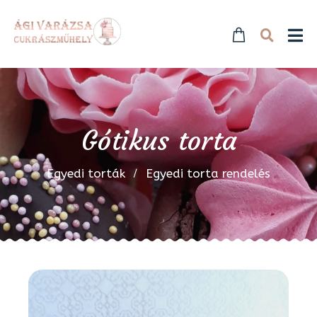
Gótikus torta
Egyedi torták
Egyedi torta rendelés