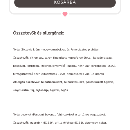
KOSÁRBA
Összetevők és allergének:
Torta (Étcsokis krém meggy darabokkal és Fehérlisztes piskóta):
Összetevők: citromsav, cukor, finomított napraforgó étolaj, kakaómassza,
kakaóvaj, karragén, kukoricakeményítő, meggy, nátrium-karbonátok (E500),
térfogatnövelő szer (difoszfátok E450), természetes vanília aroma
Allergén öszetevők: búzafinomliszt, búzarétesliszt, pasztőrözött tejszín,
szójalecitin, tej, tejfehérje, tejszín, tojás
Torta bevonat (Fondant bevonat fehércsokival a tortához ragasztva):
Összetevők: azorubin (E122)*, brillantfekete (E151), citromsav, cukor,