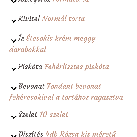
Kivitel
Normál torta
Íz
Étcsokis krém meggy
darabokkal
Piskóta
Fehérlisztes piskóta
Bevonat
Fondant bevonat
fehércsokival a tortához ragasztva
Szelet
10 szelet
Díszítés
4db Rózsa kis méretű