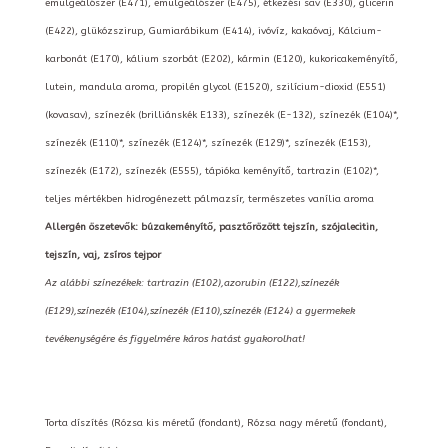
emulgeálószer (E471), emulgeálószer (E475), étkezési sav (E330), glicerin
(E422), glükózszirup, Gumiarábikum (E414), ivóvíz, kakaóvaj, Kálcium-
karbonát (E170), kálium szorbát (E202), kármin (E120), kukoricakeményítő,
lutein, mandula aroma, propilén glycol (E1520), szilícium-dioxid (E551)
(kovasav), színezék (brilliánskék E133), színezék (E-132), színezék (E104)*,
színezék (E110)*, színezék (E124)*, színezék (E129)*, színezék (E153),
színezék (E172), színezék (E555), tápióka keményítő, tartrazin (E102)*,
teljes mértékben hidrogénezett pálmazsír, természetes vanília aroma
Allergén öszetevők: búzakeményítő, pasztőrözött tejszín, szójalecitin,
tejszín, vaj, zsíros tejpor
Az alábbi színezékek: tartrazin (E102),azorubin (E122),színezék
(E129),színezék (E104),színezék (E110),színezék (E124) a gyermekek
tevékenységére és figyelmére káros hatást gyakorolhat!
Torta díszítés (Rózsa kis méretű (fondant), Rózsa nagy méretű (fondant),