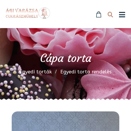
Cápa torta
Egyedi torták
Egyedi torta rendelés