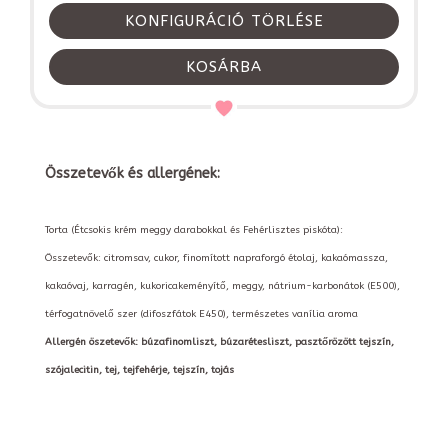
KONFIGURÁCIÓ TÖRLÉSE
KOSÁRBA
Összetevők és allergének:
Torta (Étcsokis krém meggy darabokkal és Fehérlisztes piskóta):
Összetevők: citromsav, cukor, finomított napraforgó étolaj, kakaómassza,
kakaóvaj, karragén, kukoricakeményítő, meggy, nátrium-karbonátok (E500),
térfogatnövelő szer (difoszfátok E450), természetes vanília aroma
Allergén öszetevők: búzafinomliszt, búzarétesliszt, pasztőrözött tejszín,
szójalecitin, tej, tejfehérje, tejszín, tojás