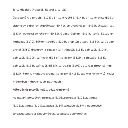
Torta díszítés (Habcsók, Egyedi díszítés):
Összetevők: azorubin (E122)*, Brillant-zöld S (E142), brillantfekete (E151),
citromsav, cukor, emulgeálószer (E471), emulgeálószer (E475), étkezési sav
(E330), étkezési só, glicerin (E422), Gumiarábikum (E414), ivóvíz, Kálcium-
karbonát (E170), kálium szorbát (E202), propilén glycol (E1520), szilícium-
dioxid (E551) (kovasav), színezék (brilliánskék E133), színezék (E104)*,
színezék (E110)*, színezék (E124)*, színezék (E129)*, színezék (E153),
színezék (E172), színezék (E555), tartrazin (E102)*, glükózszirup, kármin
(E120), lutein, mandula aroma, színezék (E-132), tápióka keményítő, teljes
mértékben hidrogénezett pálmazsír
Allergén öszetevők: tojás, búzakeményítő
Az alábbi színezékek: tartrazin (E102),azorubin (E122),színezék
(E129),színezék (E104),színezék (E110),színezék (E124) a gyermekek
tevékenységére és figyelmére káros hatást gyakorolhat!