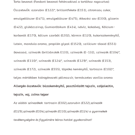
Torta bevonat (Fondant bevonat fehércsokival a tortához ragasztva):
Összetevők: azorubin (E122)*, brillantfekete (E151), citromsav, cukor,
emulgeálószer (E471), emulgeálószer (E475), étkezési sav (E330), glicerin
(E422), glükózszirup, Gumiarábikum (E414), ivóvíz, kakaóvaj, Kálcium-
karbonát (E170), kálium szorbát (E202), kármin (E120), kukoricakeményítő,
lutein, mandula aroma, propilén glycol (E1520), szilícium-dioxid (E551)
(kovasav), színezék (brilliánskék E133), színezék (E-132), színezék (E104)*,
színezék (E110)*, színezék (E124)*, színezék (E129)*, színezék (E153),
színezék (E172), színezék (E555), tápióka keményítő, tartrazin (E102)*,
teljes mértékben hidrogénezett pálmazsír, természetes vanília aroma
Allergén öszetevők: búzakeményítő, pasztőrözött tejszín, szójalecitin,
tejszín, vaj, zsíros tejpor
Az alábbi színezékek: tartrazin (E102),azorubin (E122),színezék
(E129),színezék (E104),színezék (E110),színezék (E124) a gyermekek
tevékenységére és figyelmére káros hatást gyakorolhat!