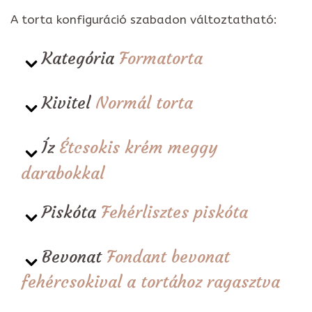
A torta konfiguráció szabadon változtatható:
Kategória
Formatorta
Kivitel
Normál torta
Íz
Étcsokis krém meggy
darabokkal
Piskóta
Fehérlisztes piskóta
Bevonat
Fondant bevonat
fehércsokival a tortához ragasztva