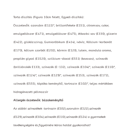
Torta díszítés (Figura 10cm felett, Egyedi díszítés):
Összetevők: azorubin (E122)*, brillantfekete (E151), citromsav, cukor,
emulgeálószer (E471), emulgeálószer (E475), étkezési sav (E330), glicerin
(E422), glükózszirup, Gumiarábikum (E414), ivóvíz, Kálcium-karbonát
(E170), kálium szorbát (E202), kármin (E120), lutein, mandula aroma,
propilén glycol (E1520), szilícium-dioxid (E551) (kovasav), színezék
(brilliánskék E133), színezék (E-132), színezék (E104)*, színezék (E110)*,
színezék (E124)*, színezék (E129)*, színezék (E153), színezék (E172),
színezék (E555), tápióka keményítő, tartrazin (E102)*, teljes mértékben
hidrogénezett pálmazsír
Allergén öszetevők: búzakeményítő
Az alábbi színezékek: tartrazin (E102),azorubin (E122),színezék
(E129),színezék (E104),színezék (E110),színezék (E124) a gyermekek
tevékenységére és figyelmére káros hatást gyakorolhat!