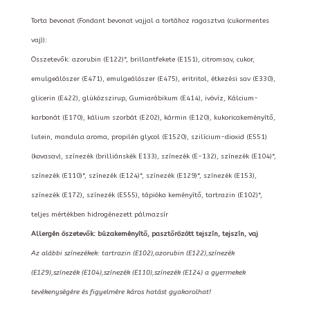
Torta bevonat (Fondant bevonat vajjal a tortához ragasztva (cukormentes
vaj)):
Összetevők: azorubin (E122)*, brillantfekete (E151), citromsav, cukor,
emulgeálószer (E471), emulgeálószer (E475), eritritol, étkezési sav (E330),
glicerin (E422), glükózszirup, Gumiarábikum (E414), ivóvíz, Kálcium-
karbonát (E170), kálium szorbát (E202), kármin (E120), kukoricakeményítő,
lutein, mandula aroma, propilén glycol (E1520), szilícium-dioxid (E551)
(kovasav), színezék (brilliánskék E133), színezék (E-132), színezék (E104)*,
színezék (E110)*, színezék (E124)*, színezék (E129)*, színezék (E153),
színezék (E172), színezék (E555), tápióka keményítő, tartrazin (E102)*,
teljes mértékben hidrogénezett pálmazsír
Allergén öszetevők: búzakeményítő, pasztőrözött tejszín, tejszín, vaj
Az alábbi színezékek: tartrazin (E102),azorubin (E122),színezék
(E129),színezék (E104),színezék (E110),színezék (E124) a gyermekek
tevékenységére és figyelmére káros hatást gyakorolhat!