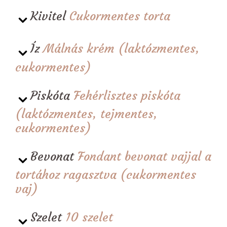
Kivitel
Cukormentes torta
Íz
Málnás krém (laktózmentes,
cukormentes)
Piskóta
Fehérlisztes piskóta
(laktózmentes, tejmentes,
cukormentes)
Bevonat
Fondant bevonat vajjal a
tortához ragasztva (cukormentes
vaj)
Szelet
10 szelet