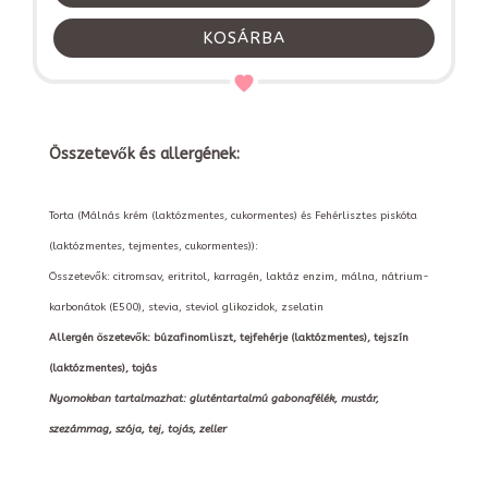
KOSÁRBA
Összetevők és allergének:
Torta (Málnás krém (laktózmentes, cukormentes) és Fehérlisztes piskóta
(laktózmentes, tejmentes, cukormentes)):
Összetevők: citromsav, eritritol, karragén, laktáz enzim, málna, nátrium-
karbonátok (E500), stevia, steviol glikozidok, zselatin
Allergén öszetevők: búzafinomliszt, tejfehérje (laktózmentes), tejszín
(laktózmentes), tojás
Nyomokban tartalmazhat: gluténtartalmú gabonafélék, mustár,
szezámmag, szója, tej, tojás, zeller