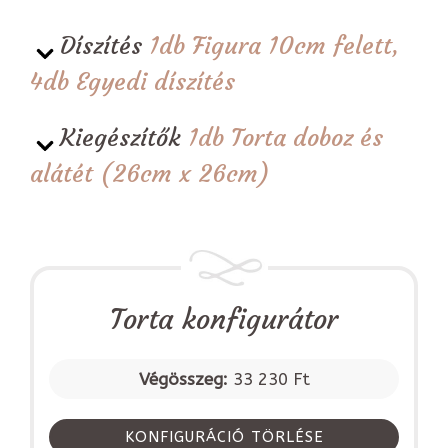
Díszítés
1db Figura 10cm felett,
4db Egyedi díszítés
Kiegészítők
1db Torta doboz és
alátét (26cm x 26cm)
Torta konfigurátor
Végösszeg:
33 230 Ft
KONFIGURÁCIÓ TÖRLÉSE