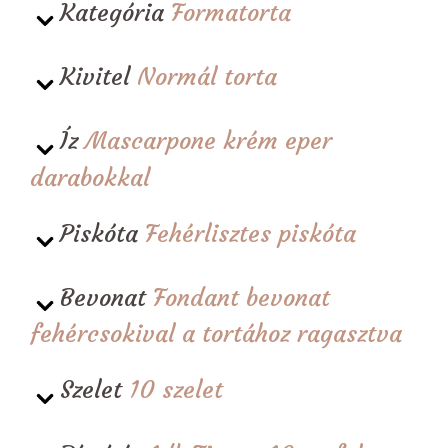
Kategória
Formatorta
Kivitel
Normál torta
Íz
Mascarpone krém eper
darabokkal
Piskóta
Fehérlisztes piskóta
Bevonat
Fondant bevonat
fehércsokival a tortához ragasztva
Szelet
10 szelet