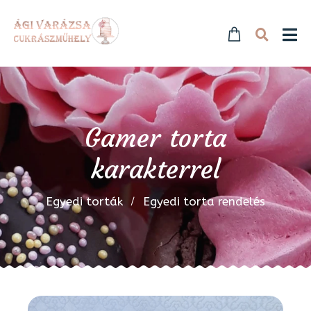
Gamer torta
karakterrel
Egyedi torták
Egyedi torta rendelés