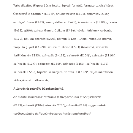
Torta díszítés (Figura 10cm felett, Egyedi formájú formatorta díszítése):
Összetevők: azorubin (E122)*, brillantfekete (E151), citromsav, cukor,
emulgeálószer (E471), emulgeálószer (E475), étkezési sav (E330), glicerin
(E422), glükózszirup, Gumiarábikum (E414), ivóvíz, Kálcium-karbonát
(E170), kálium szorbát (E202), kármin (E120), lutein, mandula aroma,
propilén glycol (E1520), szilícium-dioxid (E551) (kovasav), színezék
(brilliánskék E133), színezék (E-132), színezék (E104)*, színezék (E110)*,
színezék (E124)*, színezék (E129)*, színezék (E153), színezék (E172),
színezék (E555), tápióka keményítő, tartrazin (E102)*, teljes mértékben
hidrogénezett pálmazsír,
Allergén öszetevők: búzakeményítő,
Az alábbi színezékek: tartrazin (E102),azorubin (E122),színezék
(E129),színezék (E104),színezék (E110),színezék (E124) a gyermekek
tevékenységére és figyelmére káros hatást gyakorolhat!