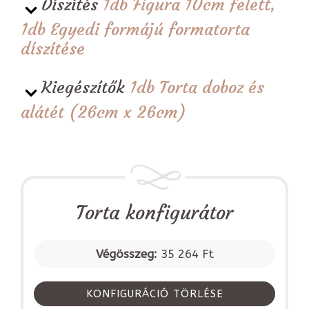
Díszítés
1db Figura 10cm felett,
1db Egyedi formájú formatorta
díszítése
Kiegészítők
1db Torta doboz és
alátét (26cm x 26cm)
Torta konfigurátor
Végösszeg:
35 264 Ft
KONFIGURÁCIÓ TÖRLÉSE