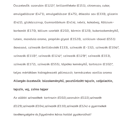
Összetevők: azorubin (E122)*, brillantfekete (E151), citromsav, cukor,
emulgeálószer (E471), emulgeálószer (E475), étkezési sav (E330), glicerin
(E422), glükózszirup, Gumiarábikum (E414), ivóvíz, kakaóvaj, Kálcium-
karbonát (E170), kálium szorbát (E202), kármin (E120), kukoricakeményítő,
lutein, mandula aroma, propilén glycol (E1520), szilícium-dioxid (E551)
(kovasav), színezék (brilliánskék E133), színezék (E-132), színezék (E104)*,
színezék (E110)*, színezék (E124)*, színezék (E129)*, színezék (E153),
színezék (E172), színezék (E555), tápióka keményítő, tartrazin (E102)*,
teljes mértékben hidrogénezett pálmazsír, természetes vanília aroma
Allergén öszetevők: búzakeményítő, pasztőrözött tejszín, szójalecitin,
tejszín, vaj, zsíros tejpor
Az alábbi színezékek: tartrazin (E102),azorubin (E122),színezék
(E129),színezék (E104),színezék (E110),színezék (E124) a gyermekek
tevékenységére és figyelmére káros hatást gyakorolhat!