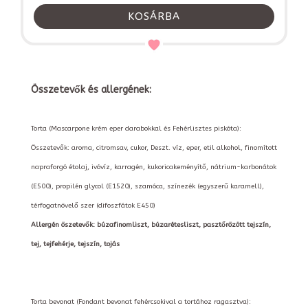
KOSÁRBA
Összetevők és allergének:
Torta (Mascarpone krém eper darabokkal és Fehérlisztes piskóta):
Összetevők: aroma, citromsav, cukor, Deszt. víz, eper, etil alkohol, finomított
napraforgó étolaj, ivóvíz, karragén, kukoricakeményítő, nátrium-karbonátok
(E500), propilén glycol (E1520), szamóca, színezék (egyszerű karamell),
térfogatnövelő szer (difoszfátok E450)
Allergén öszetevők: búzafinomliszt, búzarétesliszt, pasztőrözött tejszín,
tej, tejfehérje, tejszín, tojás
Torta bevonat (Fondant bevonat fehércsokival a tortához ragasztva):