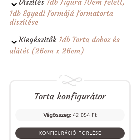
Díszítés
1db Figura 10cm felett,
1db Egyedi formájú formatorta
díszítése
Kiegészítők
1db Torta doboz és
alátét (26cm x 26cm)
Torta konfigurátor
Végösszeg:
42 054 Ft
KONFIGURÁCIÓ TÖRLÉSE