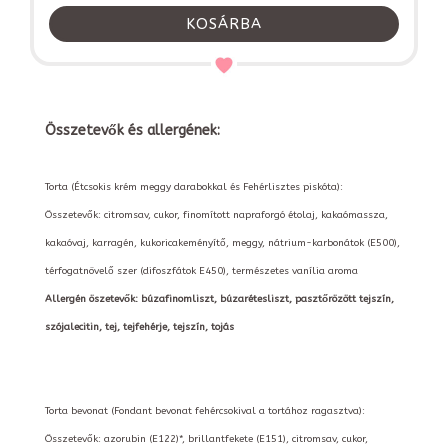
KOSÁRBA
Összetevők és allergének:
Torta (Étcsokis krém meggy darabokkal és Fehérlisztes piskóta):
Összetevők: citromsav, cukor, finomított napraforgó étolaj, kakaómassza,
kakaóvaj, karragén, kukoricakeményítő, meggy, nátrium-karbonátok (E500),
térfogatnövelő szer (difoszfátok E450), természetes vanília aroma
Allergén öszetevők: búzafinomliszt, búzarétesliszt, pasztőrözött tejszín,
szójalecitin, tej, tejfehérje, tejszín, tojás
Torta bevonat (Fondant bevonat fehércsokival a tortához ragasztva):
Összetevők: azorubin (E122)*, brillantfekete (E151), citromsav, cukor,