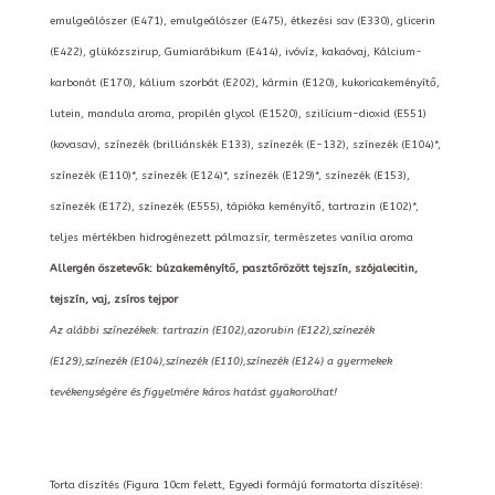
emulgeálószer (E471), emulgeálószer (E475), étkezési sav (E330), glicerin
(E422), glükózszirup, Gumiarábikum (E414), ivóvíz, kakaóvaj, Kálcium-
karbonát (E170), kálium szorbát (E202), kármin (E120), kukoricakeményítő,
lutein, mandula aroma, propilén glycol (E1520), szilícium-dioxid (E551)
(kovasav), színezék (brilliánskék E133), színezék (E-132), színezék (E104)*,
színezék (E110)*, színezék (E124)*, színezék (E129)*, színezék (E153),
színezék (E172), színezék (E555), tápióka keményítő, tartrazin (E102)*,
teljes mértékben hidrogénezett pálmazsír, természetes vanília aroma
Allergén öszetevők: búzakeményítő, pasztőrözött tejszín, szójalecitin,
tejszín, vaj, zsíros tejpor
Az alábbi színezékek: tartrazin (E102),azorubin (E122),színezék
(E129),színezék (E104),színezék (E110),színezék (E124) a gyermekek
tevékenységére és figyelmére káros hatást gyakorolhat!
Torta díszítés (Figura 10cm felett, Egyedi formájú formatorta díszítése):