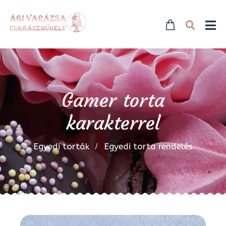
Gamer torta
karakterrel
Egyedi torták
Egyedi torta rendelés