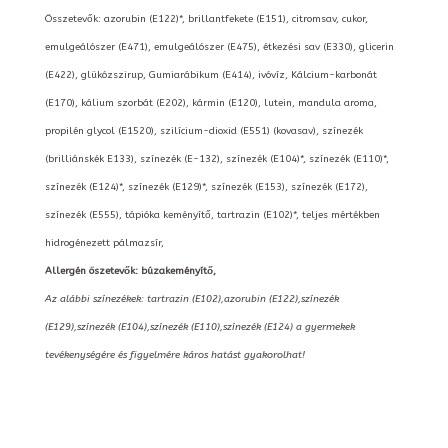
Összetevők: azorubin (E122)*, brillantfekete (E151), citromsav, cukor,
emulgeálószer (E471), emulgeálószer (E475), étkezési sav (E330), glicerin
(E422), glükózszirup, Gumiarábikum (E414), ivóvíz, Kálcium-karbonát
(E170), kálium szorbát (E202), kármin (E120), lutein, mandula aroma,
propilén glycol (E1520), szilícium-dioxid (E551) (kovasav), színezék
(brilliánskék E133), színezék (E-132), színezék (E104)*, színezék (E110)*,
színezék (E124)*, színezék (E129)*, színezék (E153), színezék (E172),
színezék (E555), tápióka keményítő, tartrazin (E102)*, teljes mértékben
hidrogénezett pálmazsír,
Allergén öszetevők: búzakeményítő,
Az alábbi színezékek: tartrazin (E102),azorubin (E122),színezék
(E129),színezék (E104),színezék (E110),színezék (E124) a gyermekek
tevékenységére és figyelmére káros hatást gyakorolhat!