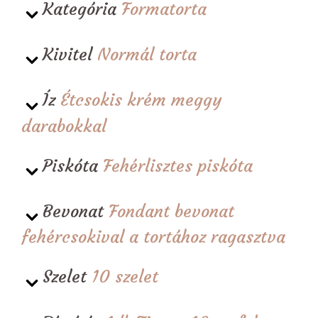
Kategória
Formatorta
Kivitel
Normál torta
Íz
Étcsokis krém meggy
darabokkal
Piskóta
Fehérlisztes piskóta
Bevonat
Fondant bevonat
fehércsokival a tortához ragasztva
Szelet
10 szelet