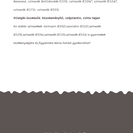
(kovasav), színezék (brilliánskék E133), színezék (E104)*, színezék (E124)*,
színezék (E172), színezék (E555)
Allergén öszetevők: búzakeményítő, szójalecitin, zsíros tejpor
Az alábbi színezékek: tartrazin (E102),azorubin (E122),színezék
(E129),színezék (E104),színezék (E110),színezék (E124) a gyermekek
tevékenységére és figyelmére káros hatást gyakorolhat!