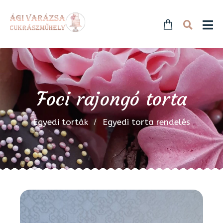
Foci rajongó torta
Egyedi torták
Egyedi torta rendelés