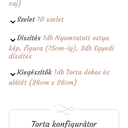
vaj)
Szelet
10 szelet
Díszítés
1db Nyomtatott ostya
kép, figura (15cm-ig), 3db Egyedi
díszítés
Kiegészítők
1db Torta doboz és
alátét (26cm x 26cm)
Torta konfigurátor