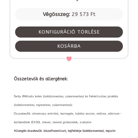
Végösszeg:
29 573 Ft
KONFIGURÁCIÓ TÖRLÉSE
KOSÁRBA
Összetevők és allergének:
Torta (Málnás krém (laktózmentes, cukormentes) és Fehérlisztes piskóta
(laktózmentes, tejmentes, cukormentes)):
Összetevők: citromsav, eritritol, karragén, laktáz enzim, málna, nátrium-
karbonátok (E500), stevia, steviol glikozidok, zselatin
Allergén öszetevők: búzafinomliszt, tejfehérje (laktózmentes), tejszín