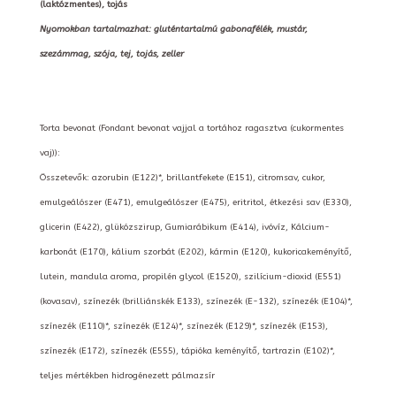
(laktózmentes), tojás
Nyomokban tartalmazhat: gluténtartalmú gabonafélék, mustár,
szezámmag, szója, tej, tojás, zeller
Torta bevonat (Fondant bevonat vajjal a tortához ragasztva (cukormentes
vaj)):
Összetevők: azorubin (E122)*, brillantfekete (E151), citromsav, cukor,
emulgeálószer (E471), emulgeálószer (E475), eritritol, étkezési sav (E330),
glicerin (E422), glükózszirup, Gumiarábikum (E414), ivóvíz, Kálcium-
karbonát (E170), kálium szorbát (E202), kármin (E120), kukoricakeményítő,
lutein, mandula aroma, propilén glycol (E1520), szilícium-dioxid (E551)
(kovasav), színezék (brilliánskék E133), színezék (E-132), színezék (E104)*,
színezék (E110)*, színezék (E124)*, színezék (E129)*, színezék (E153),
színezék (E172), színezék (E555), tápióka keményítő, tartrazin (E102)*,
teljes mértékben hidrogénezett pálmazsír