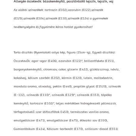
Allergén öszetevők: búzakeményítő, pasztőrözött tejszín, tejszín, vaj
Az alábbi színezékek: tartrazin (E102),azorubin (E122),színezék
(E129),színezék (E104),színezék (E110),színezék (E124) a gyermekek
tevékenységére és figyelmére káros hatást gyakorolhat!
Torta díszítés (Nyomtatott ostya kép, figura (15cm-ig), Egyedi díszítés):
Összetevők: agar-agar (E406), azorubin (E122)*, brillantfekete (E151),
burgonyakeményítő, citromsav, cukor, glicerin (E422), glükózszirup, ivóvíz,
kakaóvaj, kálium szorbát (E202), kármin (E120), lutein, maltodextrin,
mandula aroma, olivaolaj, pektin (E440), propilén glycol (E1520), színezék
(E-132), színezék (E110)*, színezék (E129)*, színezék (E153), tápióka
keményítő, tartrazin (E102)*, teljes mértékben hidrogénezett pálmazsír,
térfogatnövelő szer (difoszfátok E450), természetes vanília aroma,
emulgeálószer (E471), emulgeálószer (E475), étkezési sav (E330),
Gumiarábikum (E414), Kálcium-karbonát (E170), szilícium-dioxid (E551)