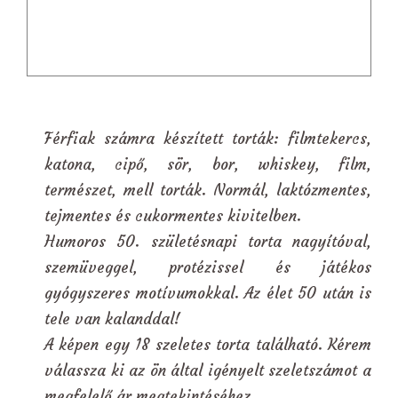
Férfiak számra készített torták: filmtekercs,
katona, cipő, sör, bor, whiskey, film,
természet, mell torták. Normál, laktózmentes,
tejmentes és cukormentes kivitelben.
Humoros 50. születésnapi torta nagyítóval,
szemüveggel, protézissel és játékos
gyógyszeres motívumokkal. Az élet 50 után is
tele van kalanddal!
A képen egy 18 szeletes torta található. Kérem
válassza ki az ön által igényelt szeletszámot a
megfelelő ár megtekintéséhez.