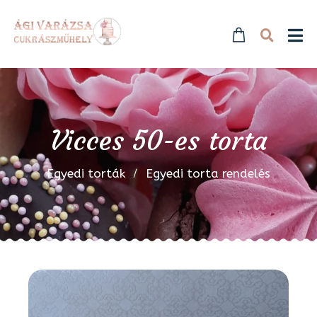
Vicces 50-es torta
Egyedi torták
Egyedi torta rendelés