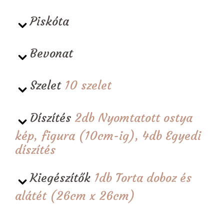
Piskóta
Bevonat
Szelet
10 szelet
Díszítés
2db Nyomtatott ostya
kép, figura (10cm-ig), 4db Egyedi
díszítés
Kiegészítők
1db Torta doboz és
alátét (26cm x 26cm)