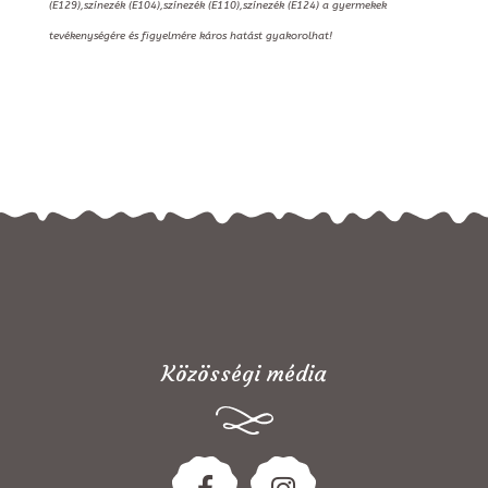
(E129),színezék (E104),színezék (E110),színezék (E124) a gyermekek
tevékenységére és figyelmére káros hatást gyakorolhat!
Közösségi média