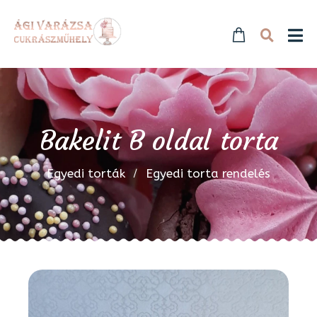
Bakelit B oldal torta
Egyedi torták
Egyedi torta rendelés