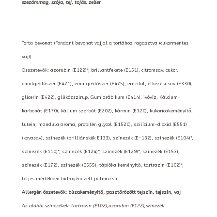
szezámmag, szója, tej, tojás, zeller
Torta bevonat (Fondant bevonat vajjal a tortához ragasztva (cukormentes
vaj)):
Összetevők: azorubin (E122)*, brillantfekete (E151), citromsav, cukor,
emulgeálószer (E471), emulgeálószer (E475), eritritol, étkezési sav (E330),
glicerin (E422), glükózszirup, Gumiarábikum (E414), ivóvíz, Kálcium-
karbonát (E170), kálium szorbát (E202), kármin (E120), kukoricakeményítő,
lutein, mandula aroma, propilén glycol (E1520), szilícium-dioxid (E551)
(kovasav), színezék (brilliánskék E133), színezék (E-132), színezék (E104)*,
színezék (E110)*, színezék (E124)*, színezék (E129)*, színezék (E153),
színezék (E172), színezék (E555), tápióka keményítő, tartrazin (E102)*,
teljes mértékben hidrogénezett pálmazsír
Allergén öszetevők: búzakeményítő, pasztőrözött tejszín, tejszín, vaj
Az alábbi színezékek: tartrazin (E102),azorubin (E122),színezék