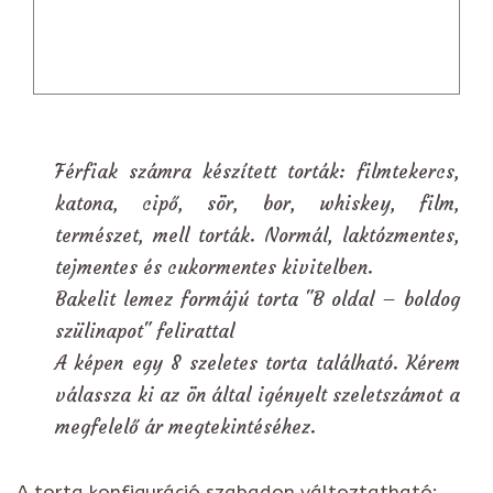
Férfiak számra készített torták: filmtekercs,
katona, cipő, sör, bor, whiskey, film,
természet, mell torták. Normál, laktózmentes,
tejmentes és cukormentes kivitelben.
Bakelit lemez formájú torta "B oldal – boldog
szülinapot" felirattal
A képen egy 8 szeletes torta található. Kérem
válassza ki az ön által igényelt szeletszámot a
megfelelő ár megtekintéséhez.
A torta konfiguráció szabadon változtatható: