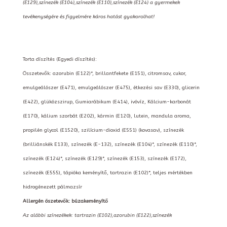
(E129),színezék (E104),színezék (E110),színezék (E124) a gyermekek
tevékenységére és figyelmére káros hatást gyakorolhat!
Torta díszítés (Egyedi díszítés):
Összetevők: azorubin (E122)*, brillantfekete (E151), citromsav, cukor,
emulgeálószer (E471), emulgeálószer (E475), étkezési sav (E330), glicerin
(E422), glükózszirup, Gumiarábikum (E414), ivóvíz, Kálcium-karbonát
(E170), kálium szorbát (E202), kármin (E120), lutein, mandula aroma,
propilén glycol (E1520), szilícium-dioxid (E551) (kovasav), színezék
(brilliánskék E133), színezék (E-132), színezék (E104)*, színezék (E110)*,
színezék (E124)*, színezék (E129)*, színezék (E153), színezék (E172),
színezék (E555), tápióka keményítő, tartrazin (E102)*, teljes mértékben
hidrogénezett pálmazsír
Allergén öszetevők: búzakeményítő
Az alábbi színezékek: tartrazin (E102),azorubin (E122),színezék