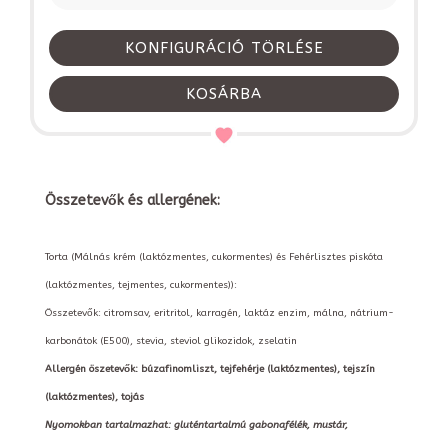
KONFIGURÁCIÓ TÖRLÉSE
KOSÁRBA
Összetevők és allergének:
Torta (Málnás krém (laktózmentes, cukormentes) és Fehérlisztes piskóta
(laktózmentes, tejmentes, cukormentes)):
Összetevők: citromsav, eritritol, karragén, laktáz enzim, málna, nátrium-
karbonátok (E500), stevia, steviol glikozidok, zselatin
Allergén öszetevők: búzafinomliszt, tejfehérje (laktózmentes), tejszín
(laktózmentes), tojás
Nyomokban tartalmazhat: gluténtartalmú gabonafélék, mustár,