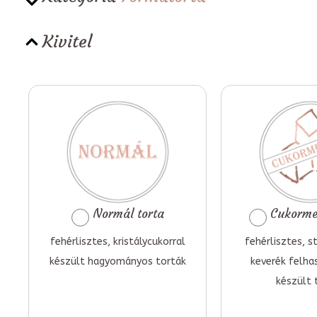
Kivitel
Normál torta
Cukormen
fehérlisztes, kristálycukorral
fehérlisztes, st
készült hagyományos torták
keverék felha
készült 