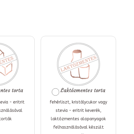
tes torta
Laktózmentes torta
evia - eritrit
fehérliszt, kristálycukor vagy
sználásával
stevia - eritrit keverék,
torták
laktózmentes alapanyagok
felhasználásával készült