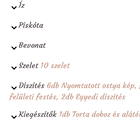
Íz
Piskóta
Bevonat
Szelet
10 szelet
Díszítés
6db Nyomtatott ostya kép, 
felületi festés, 2db Egyedi díszítés
Kiegészítők
1db Torta doboz és alá