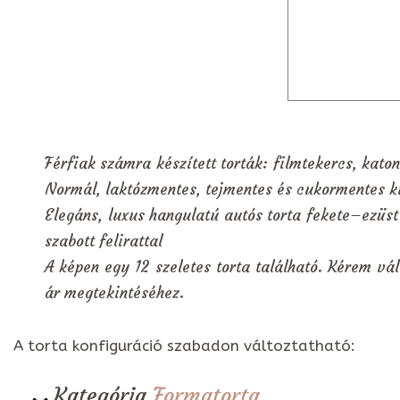
Férfiak számra készített torták: filmtekercs, katona
Normál, laktózmentes, tejmentes és cukormentes ki
Elegáns, luxus hangulatú autós torta fekete–ezüst
szabott felirattal
A képen egy 12 szeletes torta található. Kérem vál
ár megtekintéséhez.
A torta konfiguráció szabadon változtatható:
Kategória
Formatorta