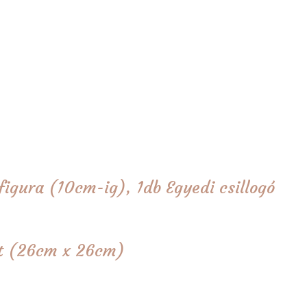
figura (10cm-ig), 1db Egyedi csillogó
tét (26cm x 26cm)