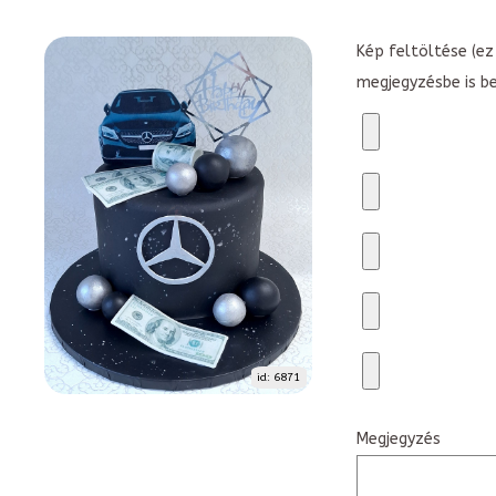
Kép feltöltése (ez 
megjegyzésbe is b
id: 6871
Megjegyzés