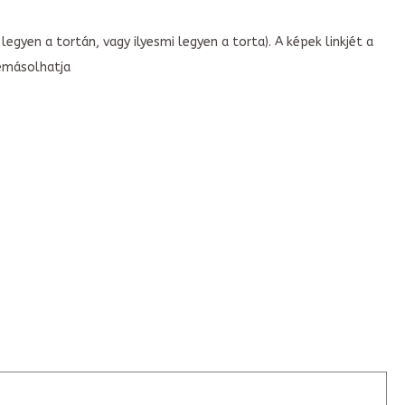
legyen a tortán, vagy ilyesmi legyen a torta). A képek linkjét a
emásolhatja