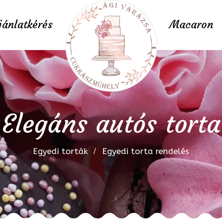
jánlatkérés
Macaron
Elegáns autós torta
Egyedi torták
Egyedi torta rendelés