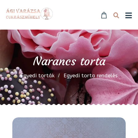
Narancs torta
Egyedi torták
Egyedi torta rendelés