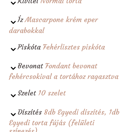
Kivitel
Normál torta
Íz
Mascarpone krém eper
darabokkal
Piskóta
Fehérlisztes piskóta
Bevonat
Fondant bevonat
fehércsokival a tortához ragasztva
Szelet
10 szelet
Díszítés
8db Egyedi díszítés, 1db
Egyedi torta fújás (felületi
színezés)