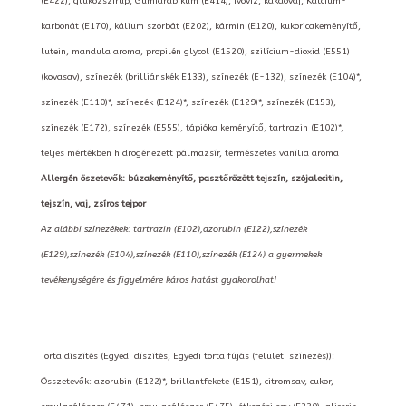
(E422), glükózszirup, Gumiarábikum (E414), ivóvíz, kakaóvaj, Kálcium-
karbonát (E170), kálium szorbát (E202), kármin (E120), kukoricakeményítő,
lutein, mandula aroma, propilén glycol (E1520), szilícium-dioxid (E551)
(kovasav), színezék (brilliánskék E133), színezék (E-132), színezék (E104)*,
színezék (E110)*, színezék (E124)*, színezék (E129)*, színezék (E153),
színezék (E172), színezék (E555), tápióka keményítő, tartrazin (E102)*,
teljes mértékben hidrogénezett pálmazsír, természetes vanília aroma
Allergén öszetevők: búzakeményítő, pasztőrözött tejszín, szójalecitin,
tejszín, vaj, zsíros tejpor
Az alábbi színezékek: tartrazin (E102),azorubin (E122),színezék
(E129),színezék (E104),színezék (E110),színezék (E124) a gyermekek
tevékenységére és figyelmére káros hatást gyakorolhat!
Torta díszítés (Egyedi díszítés, Egyedi torta fújás (felületi színezés)):
Összetevők: azorubin (E122)*, brillantfekete (E151), citromsav, cukor,