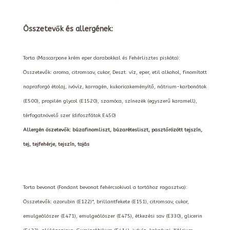
Összetevők és allergének:
Torta (Mascarpone krém eper darabokkal és Fehérlisztes piskóta):
Összetevők: aroma, citromsav, cukor, Deszt. víz, eper, etil alkohol, finomított
napraforgó étolaj, ivóvíz, karragén, kukoricakeményítő, nátrium-karbonátok
(E500), propilén glycol (E1520), szamóca, színezék (egyszerű karamell),
térfogatnövelő szer (difoszfátok E450)
Allergén öszetevők: búzafinomliszt, búzarétesliszt, pasztőrözött tejszín,
tej, tejfehérje, tejszín, tojás
Torta bevonat (Fondant bevonat fehércsokival a tortához ragasztva):
Összetevők: azorubin (E122)*, brillantfekete (E151), citromsav, cukor,
emulgeálószer (E471), emulgeálószer (E475), étkezési sav (E330), glicerin