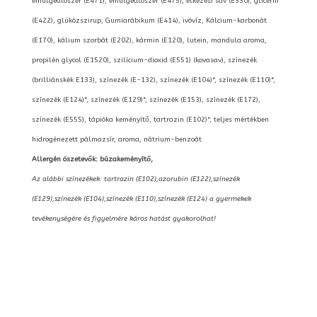
emulgeálószer (E471), emulgeálószer (E475), étkezési sav (E330), glicerin
(E422), glükózszirup, Gumiarábikum (E414), ivóvíz, Kálcium-karbonát
(E170), kálium szorbát (E202), kármin (E120), lutein, mandula aroma,
propilén glycol (E1520), szilícium-dioxid (E551) (kovasav), színezék
(brilliánskék E133), színezék (E-132), színezék (E104)*, színezék (E110)*,
színezék (E124)*, színezék (E129)*, színezék (E153), színezék (E172),
színezék (E555), tápióka keményítő, tartrazin (E102)*, teljes mértékben
hidrogénezett pálmazsír, aroma, nátrium-benzoát
Allergén öszetevők: búzakeményítő,
Az alábbi színezékek: tartrazin (E102),azorubin (E122),színezék
(E129),színezék (E104),színezék (E110),színezék (E124) a gyermekek
tevékenységére és figyelmére káros hatást gyakorolhat!