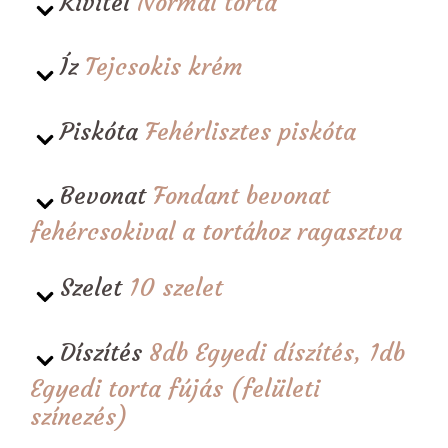
Kivitel
Normál torta
Íz
Tejcsokis krém
Piskóta
Fehérlisztes piskóta
Bevonat
Fondant bevonat
fehércsokival a tortához ragasztva
Szelet
10 szelet
Díszítés
8db Egyedi díszítés, 1db
Egyedi torta fújás (felületi
színezés)