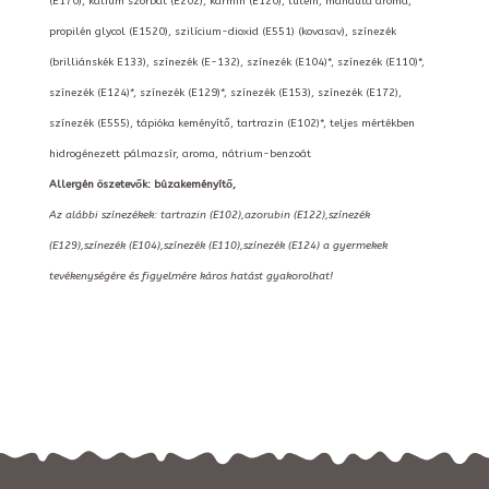
(E170), kálium szorbát (E202), kármin (E120), lutein, mandula aroma,
propilén glycol (E1520), szilícium-dioxid (E551) (kovasav), színezék
(brilliánskék E133), színezék (E-132), színezék (E104)*, színezék (E110)*,
színezék (E124)*, színezék (E129)*, színezék (E153), színezék (E172),
színezék (E555), tápióka keményítő, tartrazin (E102)*, teljes mértékben
hidrogénezett pálmazsír, aroma, nátrium-benzoát
Allergén öszetevők: búzakeményítő,
Az alábbi színezékek: tartrazin (E102),azorubin (E122),színezék
(E129),színezék (E104),színezék (E110),színezék (E124) a gyermekek
tevékenységére és figyelmére káros hatást gyakorolhat!