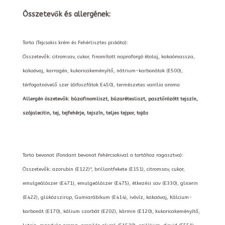
Összetevők és allergének:
Torta (Tejcsokis krém és Fehérlisztes piskóta):
Összetevők: citromsav, cukor, finomított napraforgó étolaj, kakaómassza,
kakaóvaj, karragén, kukoricakeményítő, nátrium-karbonátok (E500),
térfogatnövelő szer (difoszfátok E450), természetes vanília aroma
Allergén öszetevők: búzafinomliszt, búzarétesliszt, pasztőrözött tejszín,
szójalecitin, tej, tejfehérje, tejszín, teljes tejpor, tojás
Torta bevonat (Fondant bevonat fehércsokival a tortához ragasztva):
Összetevők: azorubin (E122)*, brillantfekete (E151), citromsav, cukor,
emulgeálószer (E471), emulgeálószer (E475), étkezési sav (E330), glicerin
(E422), glükózszirup, Gumiarábikum (E414), ivóvíz, kakaóvaj, Kálcium-
karbonát (E170), kálium szorbát (E202), kármin (E120), kukoricakeményítő,