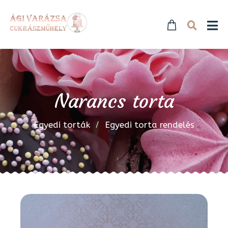
Narancs torta
Egyedi torták
Egyedi torta rendelés