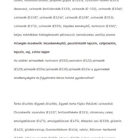
lutein, mandula aroma, propilén glycol (E1520), szilícium-dioxid (E551)
(kovasav), színezék (brilliánskék E133), színezék (E-132), színezék (E104)*,
színezék (E110)*, színezék (E124)*, színezék (E129)*, színezék (E153),
színezék (E172), színezék (E555), tápióka keményítő, tartrazin (E102)*,
teljes mértékben hidrogénezett pálmazsír, természetes vanília aroma
Allergén öszetevők: búzakeményítő, pasztőrözött tejszín, szójalecitin,
tejszín, vaj, zsíros tejpor
Az alábbi színezékek: tartrazin (E102),azorubin (E122),színezék
(E129),színezék (E104),színezék (E110),színezék (E124) a gyermekek
tevékenységére és figyelmére káros hatást gyakorolhat!
Torta díszítés (Egyedi díszítés, Egyedi torta fújás (felületi színezés)):
Összetevők: azorubin (E122)*, brillantfekete (E151), citromsav, cukor,
emulgeálószer (E471), emulgeálószer (E475), étkezési sav (E330), glicerin
(E422), glükózszirup, Gumiarábikum (E414), ivóvíz, Kálcium-karbonát