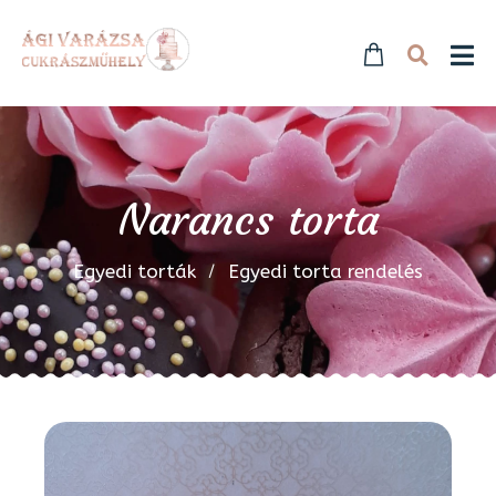
Narancs torta
Egyedi torták
Egyedi torta rendelés