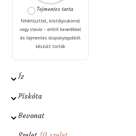
Tejmentes torta
fehérliszttel, kristálycukorral
vagy stevia - eritrit keverékkel
és tejmentes alapanyagokból
készült torták
Íz
Piskóta
Bevonat
Szelet
10 szelet