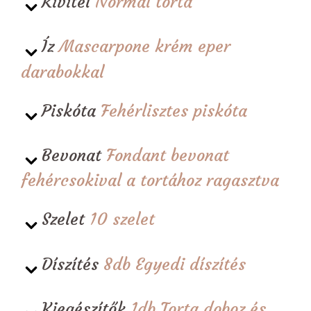
Kivitel
Normál torta
Íz
Mascarpone krém eper
darabokkal
Piskóta
Fehérlisztes piskóta
Bevonat
Fondant bevonat
fehércsokival a tortához ragasztva
Szelet
10 szelet
Díszítés
8db Egyedi díszítés
Kiegészítők
1db Torta doboz és