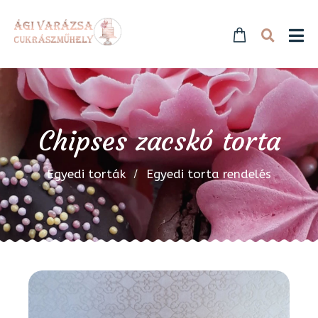
Chipses zacskó torta
Egyedi torták
Egyedi torta rendelés