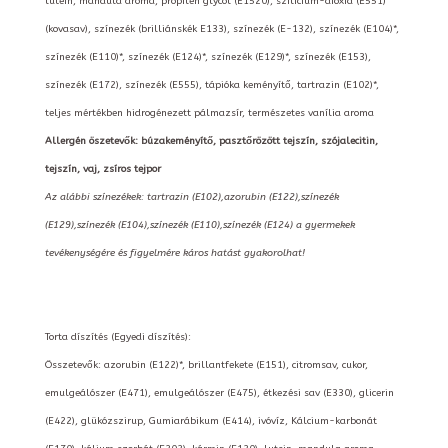
lutein, mandula aroma, propilén glycol (E1520), szilícium-dioxid (E551)
(kovasav), színezék (brilliánskék E133), színezék (E-132), színezék (E104)*,
színezék (E110)*, színezék (E124)*, színezék (E129)*, színezék (E153),
színezék (E172), színezék (E555), tápióka keményítő, tartrazin (E102)*,
teljes mértékben hidrogénezett pálmazsír, természetes vanília aroma
Allergén öszetevők: búzakeményítő, pasztőrözött tejszín, szójalecitin,
tejszín, vaj, zsíros tejpor
Az alábbi színezékek: tartrazin (E102),azorubin (E122),színezék
(E129),színezék (E104),színezék (E110),színezék (E124) a gyermekek
tevékenységére és figyelmére káros hatást gyakorolhat!
Torta díszítés (Egyedi díszítés):
Összetevők: azorubin (E122)*, brillantfekete (E151), citromsav, cukor,
emulgeálószer (E471), emulgeálószer (E475), étkezési sav (E330), glicerin
(E422), glükózszirup, Gumiarábikum (E414), ivóvíz, Kálcium-karbonát