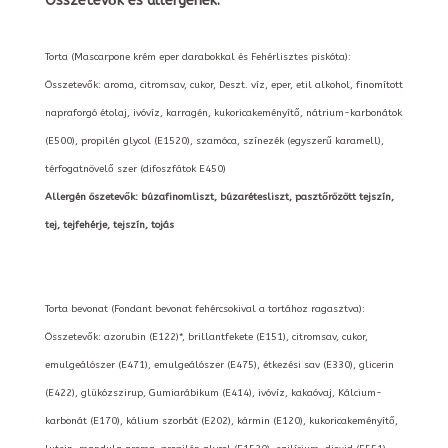
Összetevők és allergének:
Torta (Mascarpone krém eper darabokkal és Fehérlisztes piskóta):
Összetevők: aroma, citromsav, cukor, Deszt. víz, eper, etil alkohol, finomított
napraforgó étolaj, ivóvíz, karragén, kukoricakeményítő, nátrium-karbonátok
(E500), propilén glycol (E1520), szamóca, színezék (egyszerű karamell),
térfogatnövelő szer (difoszfátok E450)
Allergén öszetevők: búzafinomliszt, búzarétesliszt, pasztőrözött tejszín,
tej, tejfehérje, tejszín, tojás
Torta bevonat (Fondant bevonat fehércsokival a tortához ragasztva):
Összetevők: azorubin (E122)*, brillantfekete (E151), citromsav, cukor,
emulgeálószer (E471), emulgeálószer (E475), étkezési sav (E330), glicerin
(E422), glükózszirup, Gumiarábikum (E414), ivóvíz, kakaóvaj, Kálcium-
karbonát (E170), kálium szorbát (E202), kármin (E120), kukoricakeményítő,