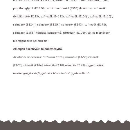
(E170), kálium szorbát (E202), kármin (E120), lutein, mandula aroma,
propilén glycol (E1520), szilícium-dioxid (E551) (kovasav), színezék
(brilliánskék E133), színezék (E-132), színezék (E104)*, színezék (E110)*,
színezék (E124)*, színezék (E129)*, színezék (E153), színezék (E172),
színezék (E555), tápióka keményítő, tartrazin (E102)*, teljes mértékben
hidrogénezett pálmazsír
Allergén öszetevők: búzakeményítő
Az alábbi színezékek: tartrazin (E102),azorubin (E122),színezék
(E129),színezék (E104),színezék (E110),színezék (E124) a gyermekek
tevékenységére és figyelmére káros hatást gyakorolhat!