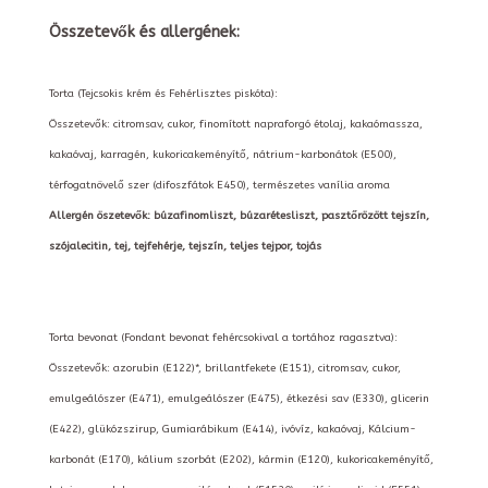
Összetevők és allergének:
Torta (Tejcsokis krém és Fehérlisztes piskóta):
Összetevők: citromsav, cukor, finomított napraforgó étolaj, kakaómassza,
kakaóvaj, karragén, kukoricakeményítő, nátrium-karbonátok (E500),
térfogatnövelő szer (difoszfátok E450), természetes vanília aroma
Allergén öszetevők: búzafinomliszt, búzarétesliszt, pasztőrözött tejszín,
szójalecitin, tej, tejfehérje, tejszín, teljes tejpor, tojás
Torta bevonat (Fondant bevonat fehércsokival a tortához ragasztva):
Összetevők: azorubin (E122)*, brillantfekete (E151), citromsav, cukor,
emulgeálószer (E471), emulgeálószer (E475), étkezési sav (E330), glicerin
(E422), glükózszirup, Gumiarábikum (E414), ivóvíz, kakaóvaj, Kálcium-
karbonát (E170), kálium szorbát (E202), kármin (E120), kukoricakeményítő,