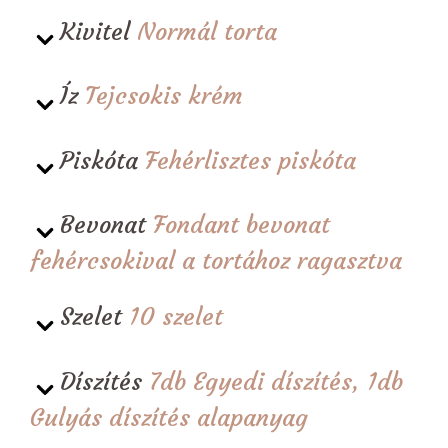
Kivitel
Normál torta
Íz
Tejcsokis krém
Piskóta
Fehérlisztes piskóta
Bevonat
Fondant bevonat
fehércsokival a tortához ragasztva
Szelet
10 szelet
Díszítés
7db Egyedi díszítés, 1db
Gulyás díszítés alapanyag