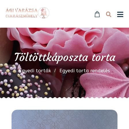
Töltöttkáposzta torta
Egyedi torták
Egyedi torta rendelés