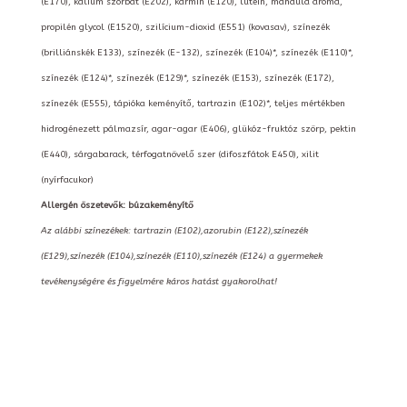
(E170), kálium szorbát (E202), kármin (E120), lutein, mandula aroma,
propilén glycol (E1520), szilícium-dioxid (E551) (kovasav), színezék
(brilliánskék E133), színezék (E-132), színezék (E104)*, színezék (E110)*,
színezék (E124)*, színezék (E129)*, színezék (E153), színezék (E172),
színezék (E555), tápióka keményítő, tartrazin (E102)*, teljes mértékben
hidrogénezett pálmazsír, agar-agar (E406), glükóz-fruktóz szörp, pektin
(E440), sárgabarack, térfogatnövelő szer (difoszfátok E450), xilit
(nyírfacukor)
Allergén öszetevők: búzakeményítő
Az alábbi színezékek: tartrazin (E102),azorubin (E122),színezék
(E129),színezék (E104),színezék (E110),színezék (E124) a gyermekek
tevékenységére és figyelmére káros hatást gyakorolhat!