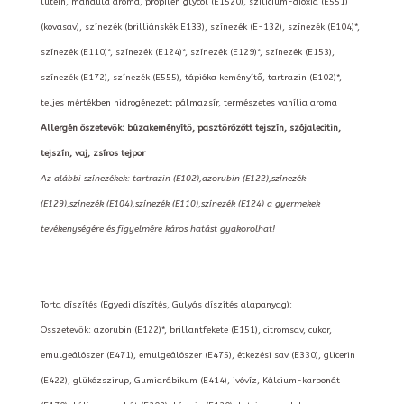
lutein, mandula aroma, propilén glycol (E1520), szilícium-dioxid (E551)
(kovasav), színezék (brilliánskék E133), színezék (E-132), színezék (E104)*,
színezék (E110)*, színezék (E124)*, színezék (E129)*, színezék (E153),
színezék (E172), színezék (E555), tápióka keményítő, tartrazin (E102)*,
teljes mértékben hidrogénezett pálmazsír, természetes vanília aroma
Allergén öszetevők: búzakeményítő, pasztőrözött tejszín, szójalecitin,
tejszín, vaj, zsíros tejpor
Az alábbi színezékek: tartrazin (E102),azorubin (E122),színezék
(E129),színezék (E104),színezék (E110),színezék (E124) a gyermekek
tevékenységére és figyelmére káros hatást gyakorolhat!
Torta díszítés (Egyedi díszítés, Gulyás díszítés alapanyag):
Összetevők: azorubin (E122)*, brillantfekete (E151), citromsav, cukor,
emulgeálószer (E471), emulgeálószer (E475), étkezési sav (E330), glicerin
(E422), glükózszirup, Gumiarábikum (E414), ivóvíz, Kálcium-karbonát