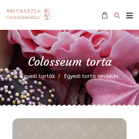
Colosseum torta
Egyedi torták
Egyedi torta rendelés