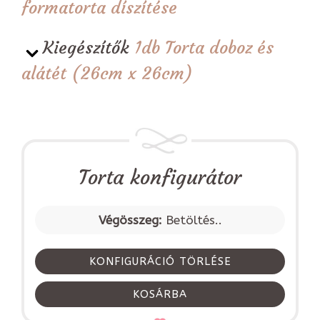
formatorta díszítése
Kiegészítők
1db Torta doboz és
alátét (26cm x 26cm)
Torta konfigurátor
Végösszeg:
Betöltés..
KONFIGURÁCIÓ TÖRLÉSE
KOSÁRBA