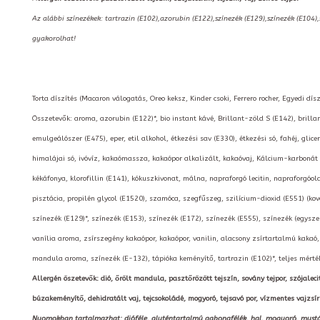
Az alábbi színezékek: tartrazin (E102),azorubin (E122),színezék (E129),színezék (E104)
gyakorolhat!
Torta díszítés (Macaron válogatás, Oreo keksz, Kinder csoki, Ferrero rocher, Egyedi dísz
Összetevők: aroma, azorubin (E122)*, bio instant kávé, Brillant-zöld S (E142), brillant
emulgeálószer (E475), eper, etil alkohol, étkezési sav (E330), étkezési só, fahéj, gl
himalájai só, ivóvíz, kakaómassza, kakaópor alkalizált, kakaóvaj, Kálcium-karbonát 
kékáfonya, klorofillin (E141), kókuszkivonat, málna, napraforgó lecitin, napraforgó
pisztácia, propilén glycol (E1520), szamóca, szegfűszeg, szilícium-dioxid (E551) (kova
színezék (E129)*, színezék (E153), színezék (E172), színezék (E555), színezék (egy
vanília aroma, zsírszegény kakaópor, kakaópor, vanilin, alacsony zsírtartalmú kakaó
mandula aroma, színezék (E-132), tápióka keményítő, tartrazin (E102)*, teljes mért
Allergén öszetevők: dió, őrölt mandula, pasztőrözött tejszín, sovány tejpor, szójalecitin,
búzakeményítő, dehidratált vaj, tejcsokoládé, mogyoró, tejsavó por, vízmentes vajzsír
Nyomokban tartalmazhat: dióféle, gluténtartalmú gabonafélék, hal, mogyoró, mustár, rá