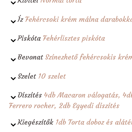
Kivitel
Normál torta
Íz
Fehércsoki krém málna darabokk
Piskóta
Fehérlisztes piskóta
Bevonat
Színezhető fehércsokis kré
Szelet
10 szelet
Díszítés
4db Macaron válogatás, 4db
Ferrero rocher, 2db Egyedi díszítés
Kiegészítők
1db Torta doboz és alá