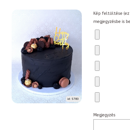
Kép feltöltése (ez 
megjegyzésbe is b
id: 5783
Megjegyzés