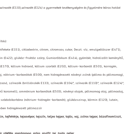
,színezék (E110),színezék (E124) a gyermekek tevékenységére és figyelmére káros hatást
ítés):
fekete (E151), ciklodextrin, citrom, citromsav, cukor, Deszt. víz, emulgeálószer (E471),
icerin (E422), glükóz-fruktóz szörp, Gumiarábikum (E414), gyömbér, hidrolizált keményítő,
(E170), kálium hidroxid, kálium szorbát (E202), kálium-karbonát (E501), karragén,
olaj, nátrium-karbonátok (E500), nem hidrogénezett növényi zsírok (pálma és pálmamag),
sav), színezék (brilliánskék E133), színezék (E104)*, színezék (E110)*, színezék (E124)*,
szerű karamell), ammónium karbonátok (E503), növényi olajok, pálmamag olaj, pálmaolaj,
, szódabikarbóna (nátrium-hidrogén-karbonát), glükózszirup, kármin (E120), lutein,
ékben hidrogénezett pálmazsír
 tejfehérje, tejsavópor, tejszín, teljes tejpor, tojás, vaj, zsíros tejpor, búzafinomliszt,
kféle, szezámmag, szója, szulfit, tej, tojás, zeller,