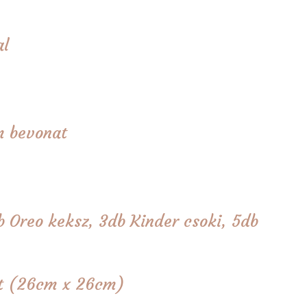
al
m bevonat
 Oreo keksz, 3db Kinder csoki, 5db
tét (26cm x 26cm)