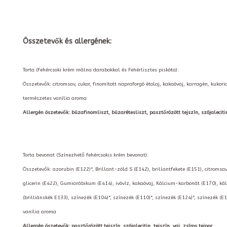
Összetevők és allergének:
Torta (Fehércsoki krém málna darabokkal és Fehérlisztes piskóta):
Összetevők: citromsav, cukor, finomított napraforgó étolaj, kakaóvaj, karragén, kuko
természetes vanília aroma
Allergén öszetevők: búzafinomliszt, búzarétesliszt, pasztőrözött tejszín, szójalecitin, t
Torta bevonat (Színezhető fehércsokis krém bevonat):
Összetevők: azorubin (E122)*, Brillant-zöld S (E142), brillantfekete (E151), citromsav
glicerin (E422), Gumiarábikum (E414), ivóvíz, kakaóvaj, Kálcium-karbonát (E170), kál
(brilliánskék E133), színezék (E104)*, színezék (E110)*, színezék (E124)*, színezék (E
vanília aroma
Allergén öszetevők: pasztőrözött tejszín, szójalecitin, tejszín, vaj, zsíros tejpor