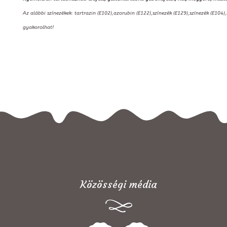
Az alábbi színezékek: tartrazin (E102),azorubin (E122),színezék (E129),színezék (E104)
gyakorolhat!
Közösségi média