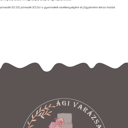
,színezék (E110),színezék (E124) a gyermekek tevékenységére és figyelmére káros hatást