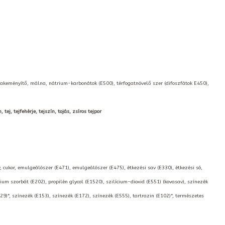
ricakeményítő, málna, nátrium-karbonátok (E500), térfogatnövelő szer (difoszfátok E450),
ej, tejfehérje, tejszín, tojás, zsíros tejpor
, cukor, emulgeálószer (E471), emulgeálószer (E475), étkezési sav (E330), étkezési só,
ium szorbát (E202), propilén glycol (E1520), szilícium-dioxid (E551) (kovasav), színezék
129)*, színezék (E153), színezék (E172), színezék (E555), tartrazin (E102)*, természetes