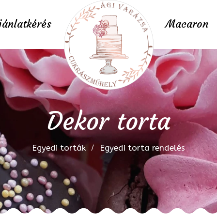
jánlatkérés
Macaron
Dekor torta
Egyedi torták
Egyedi torta rendelés