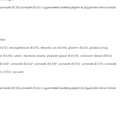
,színezék (E110),színezék (E124) a gyermekek tevékenységére és figyelmére káros hatást
tés):
(E471), emulgeálószer (E475), étkezési sav (E330), glicerin (E422), glükózszirup,
 (E120), lutein, mandula aroma, propilén glycol (E1520), szilícium-dioxid (E551)
(E110)*, színezék (E124)*, színezék (E129)*, színezék (E153), színezék (E172), színezék
ír, E155, vas oxid
,színezék (E110),színezék (E124) a gyermekek tevékenységére és figyelmére káros hatást