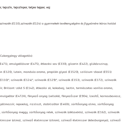
 tejszín, tejszínpor, teljes tejpor, vaj
,színezék (E110),színezék (E124) a gyermekek tevékenységére és figyelmére káros hatást
, Cukorgyöngy válogatás):
(E471), emulgeálószer (E475), étkezési sav (E330), glicerin (E422), glükózszirup,
 (E120), lutein, mandula aroma, propilén glycol (E1520), szilícium-dioxid (E551)
(E110)*, színezék (E124)*, színezék (E129)*, színezék (E153), színezék (E172), színezék
, Brillant-zöld S (E142), étkezési só, kakaóvaj, lecitin, természetes vanília aroma,
emulgeátor (E472A), fényező anyag (sellakk), fényezőszer (E904), ízesítő, karnaubaviasz,
lmazsír, repceolaj, rizsliszt, stabilizátor (E460i), sürítőanyag alma, sürítőanyag
, sürítőanyag meggy, sürítőanyag retek, színezék (céklavörös), színezék (E162), színezék
lelmiszer (alma), színező élelmiszer (citrom), színező élelmiszer (édesburgonya), színező