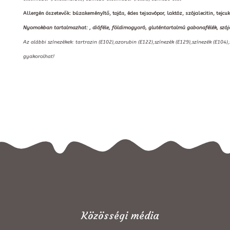
Allergén öszetevők: búzakeményítő, tojás, édes tejsavópor, laktóz, szójalecitin, tejcuk
Nyomokban tartalmazhat: , dióféle, földimogyoró, gluténtartalmú gabonafélék, szója
Az alábbi színezékek: tartrazin (E102),azorubin (E122),színezék (E129),színezék (E104)
gyakorolhat!
Közösségi média