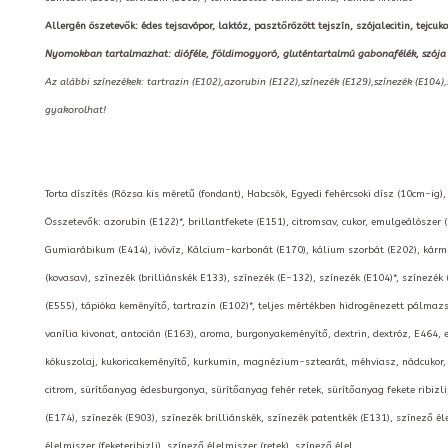
Allergén öszetevők: édes tejsavópor, laktóz, pasztőrözött tejszín, szójalecitin, tejcukor,
Nyomokban tartalmazhat: dióféle, földimogyoró, gluténtartalmú gabonafélék, szója
Az alábbi színezékek: tartrazin (E102),azorubin (E122),színezék (E129),színezék (E104)
gyakorolhat!
Torta díszítés (Rózsa kis méretű (fondant), Habcsók, Egyedi fehércsoki dísz (10cm-ig)
Összetevők: azorubin (E122)*, brillantfekete (E151), citromsav, cukor, emulgeálószer 
Gumiarábikum (E414), ivóvíz, Kálcium-karbonát (E170), kálium szorbát (E202), kármin
(kovasav), színezék (brilliánskék E133), színezék (E-132), színezék (E104)*, színezék 
(E555), tápióka keményítő, tartrazin (E102)*, teljes mértékben hidrogénezett pálmazsír
vanília kivonat, antocián (E163), aroma, burgonyakeményítő, dextrin, dextróz, E464, 
kókuszolaj, kukoricakeményítő, kurkumin, magnézium-sztearát, méhviasz, nádcukor, pá
citrom, sürítőanyag édesburgonya, sürítőanyag fehér retek, sürítőanyag fekete ribizli
(E174), színezék (E903), színezék brilliánskék, színezék patentkék (E131), színező é
élelmiszer (feketeribizli), színező élelmiszer (retek), színező élel