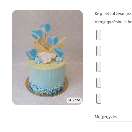
Kép feltöltése (ez 
megjegyzésbe is b
id: 4070
Megjegyzés