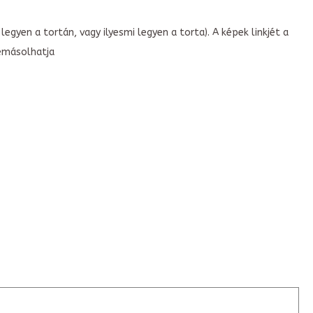
legyen a tortán, vagy ilyesmi legyen a torta). A képek linkjét a
emásolhatja