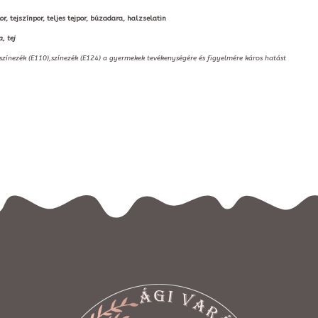
or, tejszínpor, teljes tejpor, búzadara, halzselatin
, tej
,színezék (E110),színezék (E124) a gyermekek tevékenységére és figyelmére káros hatást