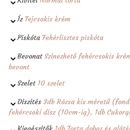
Kivitel
Normál torta
Íz
Tejcsokis krém
Piskóta
Fehérlisztes piskóta
Bevonat
Színezhető fehércsokis krém
bevont
Szelet
10 szelet
Díszítés
3db Rózsa kis méretű (fond
fehércsoki dísz (10cm-ig), 1db Cukor
Kiegészítők
1db Torta doboz és alá