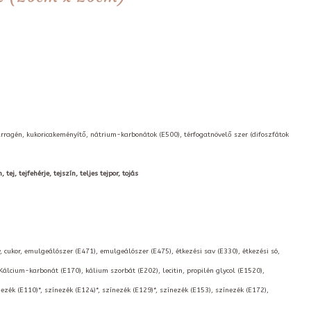
arragén, kukoricakeményítő, nátrium-karbonátok (E500), térfogatnövelő szer (difoszfátok
ej, tejfehérje, tejszín, teljes tejpor, tojás
, cukor, emulgeálószer (E471), emulgeálószer (E475), étkezési sav (E330), étkezési só,
 Kálcium-karbonát (E170), kálium szorbát (E202), lecitin, propilén glycol (E1520),
nezék (E110)*, színezék (E124)*, színezék (E129)*, színezék (E153), színezék (E172),