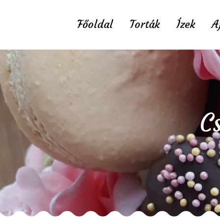
Főoldal
Torták
Ízek
A
C