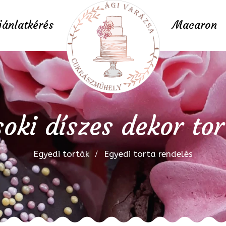
jánlatkérés
Macaron
soki díszes dekor tor
Egyedi torták
Egyedi torta rendelés