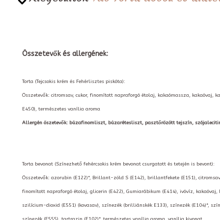
Összetevők és allergének:
Torta (Tejcsokis krém és Fehérlisztes piskóta):
Összetevők: citromsav, cukor, finomított napraforgó étolaj, kakaómassza, kakaóvaj, k
E450), természetes vanília aroma
Allergén öszetevők: búzafinomliszt, búzarétesliszt, pasztőrözött tejszín, szójalecitin, t
Torta bevonat (Színezhető fehércsokis krém bevonat csurgatott és tetején is bevont):
Összetevők: azorubin (E122)*, Brillant-zöld S (E142), brillantfekete (E151), citromsav
finomított napraforgó étolaj, glicerin (E422), Gumiarábikum (E414), ivóvíz, kakaóvaj,
szilícium-dioxid (E551) (kovasav), színezék (brilliánskék E133), színezék (E104)*, szí
színezék (E555), tartrazin (E102)*, természetes vanília aroma, vanília kivonat