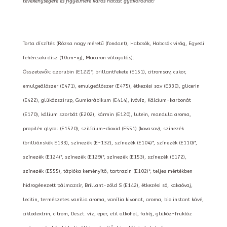
tevékenységére és figyelmére káros hatást gyakorolhat!
Torta díszítés (Rózsa nagy méretű (fondant), Habcsók, Habcsók virág, Egyedi
fehércsoki dísz (10cm-ig), Macaron válogatás):
Összetevők: azorubin (E122)*, brillantfekete (E151), citromsav, cukor,
emulgeálószer (E471), emulgeálószer (E475), étkezési sav (E330), glicerin
(E422), glükózszirup, Gumiarábikum (E414), ivóvíz, Kálcium-karbonát
(E170), kálium szorbát (E202), kármin (E120), lutein, mandula aroma,
propilén glycol (E1520), szilícium-dioxid (E551) (kovasav), színezék
(brilliánskék E133), színezék (E-132), színezék (E104)*, színezék (E110)*,
színezék (E124)*, színezék (E129)*, színezék (E153), színezék (E172),
színezék (E555), tápióka keményítő, tartrazin (E102)*, teljes mértékben
hidrogénezett pálmazsír, Brillant-zöld S (E142), étkezési só, kakaóvaj,
lecitin, természetes vanília aroma, vanília kivonat, aroma, bio instant kávé,
ciklodextrin, citrom, Deszt. víz, eper, etil alkohol, fahéj, glükóz-fruktóz