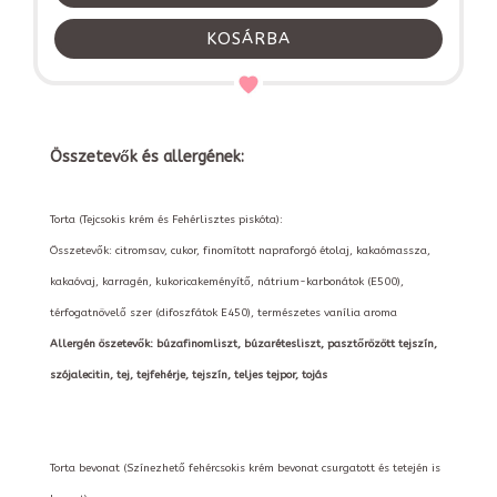
KOSÁRBA
Összetevők és allergének:
Torta (Tejcsokis krém és Fehérlisztes piskóta):
Összetevők: citromsav, cukor, finomított napraforgó étolaj, kakaómassza,
kakaóvaj, karragén, kukoricakeményítő, nátrium-karbonátok (E500),
térfogatnövelő szer (difoszfátok E450), természetes vanília aroma
Allergén öszetevők: búzafinomliszt, búzarétesliszt, pasztőrözött tejszín,
szójalecitin, tej, tejfehérje, tejszín, teljes tejpor, tojás
Torta bevonat (Színezhető fehércsokis krém bevonat csurgatott és tetején is