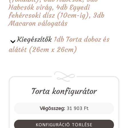
Habcsók virág, 4db Egyedi
fehércsoki dísz (10cm-ig), 3db
Macaron válogatás
Kiegészítők
1db Torta doboz és
alátét (26cm x 26cm)
Torta konfigurátor
Végösszeg:
31 903 Ft
KONFIGURÁCIÓ TÖRLÉSE