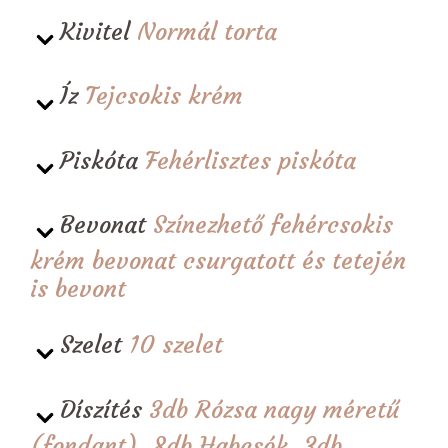
Kivitel
Normál torta
Íz
Tejcsokis krém
Piskóta
Fehérlisztes piskóta
Bevonat
Színezhető fehércsokis
krém bevonat csurgatott és tetején
is bevont
Szelet
10 szelet
Díszítés
3db Rózsa nagy méretű
(fondant), 8db Habcsók, 3db