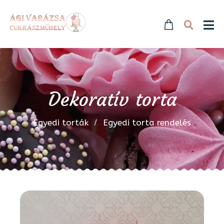
Dekoratív torta
Egyedi torták
Egyedi torta rendelés