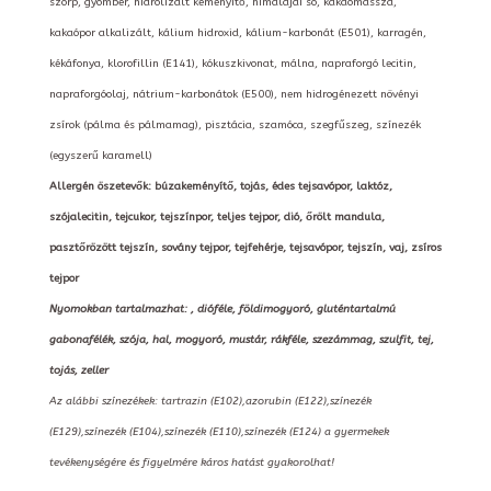
szörp, gyömbér, hidrolizált keményítő, himalájai só, kakaómassza,
kakaópor alkalizált, kálium hidroxid, kálium-karbonát (E501), karragén,
kékáfonya, klorofillin (E141), kókuszkivonat, málna, napraforgó lecitin,
napraforgóolaj, nátrium-karbonátok (E500), nem hidrogénezett növényi
zsírok (pálma és pálmamag), pisztácia, szamóca, szegfűszeg, színezék
(egyszerű karamell)
Allergén öszetevők: búzakeményítő, tojás, édes tejsavópor, laktóz,
szójalecitin, tejcukor, tejszínpor, teljes tejpor, dió, őrölt mandula,
pasztőrözött tejszín, sovány tejpor, tejfehérje, tejsavópor, tejszín, vaj, zsíros
tejpor
Nyomokban tartalmazhat: , dióféle, földimogyoró, gluténtartalmú
gabonafélék, szója, hal, mogyoró, mustár, rákféle, szezámmag, szulfit, tej,
tojás, zeller
Az alábbi színezékek: tartrazin (E102),azorubin (E122),színezék
(E129),színezék (E104),színezék (E110),színezék (E124) a gyermekek
tevékenységére és figyelmére káros hatást gyakorolhat!