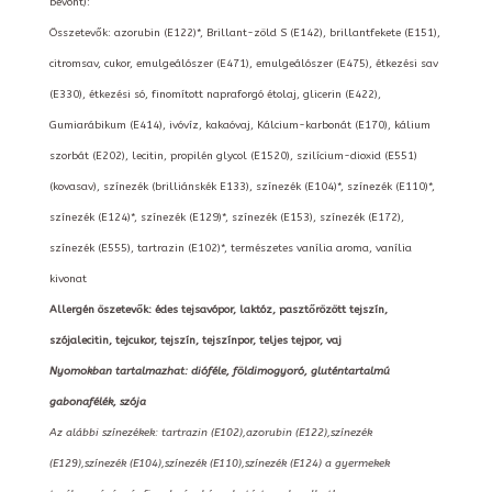
bevont):
Összetevők: azorubin (E122)*, Brillant-zöld S (E142), brillantfekete (E151),
citromsav, cukor, emulgeálószer (E471), emulgeálószer (E475), étkezési sav
(E330), étkezési só, finomított napraforgó étolaj, glicerin (E422),
Gumiarábikum (E414), ivóvíz, kakaóvaj, Kálcium-karbonát (E170), kálium
szorbát (E202), lecitin, propilén glycol (E1520), szilícium-dioxid (E551)
(kovasav), színezék (brilliánskék E133), színezék (E104)*, színezék (E110)*,
színezék (E124)*, színezék (E129)*, színezék (E153), színezék (E172),
színezék (E555), tartrazin (E102)*, természetes vanília aroma, vanília
kivonat
Allergén öszetevők: édes tejsavópor, laktóz, pasztőrözött tejszín,
szójalecitin, tejcukor, tejszín, tejszínpor, teljes tejpor, vaj
Nyomokban tartalmazhat: dióféle, földimogyoró, gluténtartalmú
gabonafélék, szója
Az alábbi színezékek: tartrazin (E102),azorubin (E122),színezék
(E129),színezék (E104),színezék (E110),színezék (E124) a gyermekek