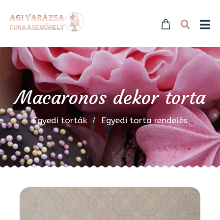
Macaronos dekor torta
Egyedi torták
Egyedi torta rendelés