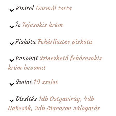
Kivitel
Normál torta
Íz
Tejcsokis krém
Piskóta
Fehérlisztes piskóta
Bevonat
Színezhető fehércsokis
krém bevonat
Szelet
10 szelet
Díszítés
1db Ostyavirág, 4db
Habcsók, 3db Macaron válogatás