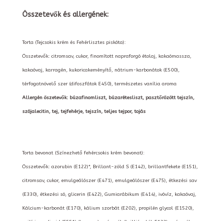
Összetevők és allergének:
Torta (Tejcsokis krém és Fehérlisztes piskóta):
Összetevők: citromsav, cukor, finomított napraforgó étolaj, kakaómassza,
kakaóvaj, karragén, kukoricakeményítő, nátrium-karbonátok (E500),
térfogatnövelő szer (difoszfátok E450), természetes vanília aroma
Allergén öszetevők: búzafinomliszt, búzarétesliszt, pasztőrözött tejszín,
szójalecitin, tej, tejfehérje, tejszín, teljes tejpor, tojás
Torta bevonat (Színezhető fehércsokis krém bevonat):
Összetevők: azorubin (E122)*, Brillant-zöld S (E142), brillantfekete (E151),
citromsav, cukor, emulgeálószer (E471), emulgeálószer (E475), étkezési sav
(E330), étkezési só, glicerin (E422), Gumiarábikum (E414), ivóvíz, kakaóvaj,
Kálcium-karbonát (E170), kálium szorbát (E202), propilén glycol (E1520),