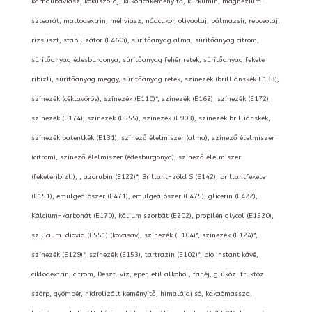
karnaubaviasz, kókuszolaj, kukoricakeményítő, kurkumin, magnézium-
sztearát, maltodextrin, méhviasz, nádcukor, olivaolaj, pálmazsír, repceolaj,
rizsliszt, stabilizátor (E460i), sürítőanyag alma, sürítőanyag citrom,
sürítőanyag édesburgonya, sürítőanyag fehér retek, sürítőanyag fekete
ribizli, sürítőanyag meggy, sürítőanyag retek, színezék (brilliánskék E133),
színezék (céklavörös), színezék (E110)*, színezék (E162), színezék (E172),
színezék (E174), színezék (E555), színezék (E903), színezék brilliánskék,
színezék patentkék (E131), színező élelmiszer (alma), színező élelmiszer
(citrom), színező élelmiszer (édesburgonya), színező élelmiszer
(feketeribizli), , azorubin (E122)*, Brillant-zöld S (E142), brillantfekete
(E151), emulgeálószer (E471), emulgeálószer (E475), glicerin (E422),
Kálcium-karbonát (E170), kálium szorbát (E202), propilén glycol (E1520),
szilícium-dioxid (E551) (kovasav), színezék (E104)*, színezék (E124)*,
színezék (E129)*, színezék (E153), tartrazin (E102)*, bio instant kávé,
ciklodextrin, citrom, Deszt. víz, eper, etil alkohol, fahéj, glükóz-fruktóz
szörp, gyömbér, hidrolizált keményítő, himalájai só, kakaómassza,