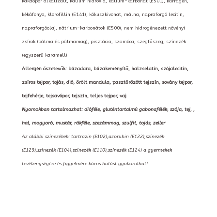
kakaópor alkalizált, kálium hidroxid, kálium-karbonát (E501), karragén,
kékáfonya, klorofillin (E141), kókuszkivonat, málna, napraforgó lecitin,
napraforgóolaj, nátrium-karbonátok (E500), nem hidrogénezett növényi
zsírok (pálma és pálmamag), pisztácia, szamóca, szegfűszeg, színezék
(egyszerű karamell)
Allergén öszetevők: búzadara, búzakeményítő, halzselatin, szójalecitin,
zsíros tejpor, tojás, dió, őrölt mandula, pasztőrözött tejszín, sovány tejpor,
tejfehérje, tejsavópor, tejszín, teljes tejpor, vaj
Nyomokban tartalmazhat: dióféle, gluténtartalmú gabonafélék, szója, tej, ,
hal, mogyoró, mustár, rákféle, szezámmag, szulfit, tojás, zeller
Az alábbi színezékek: tartrazin (E102),azorubin (E122),színezék
(E129),színezék (E104),színezék (E110),színezék (E124) a gyermekek
tevékenységére és figyelmére káros hatást gyakorolhat!