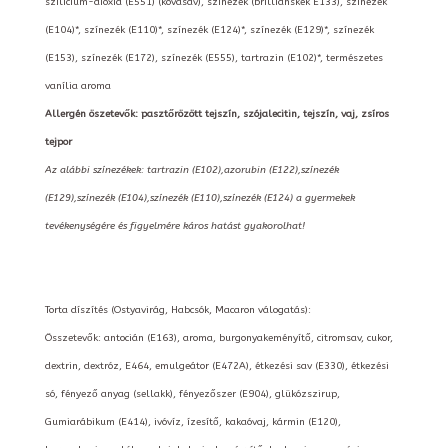
szilícium-dioxid (E551) (kovasav), színezék (brilliánskék E133), színezék
(E104)*, színezék (E110)*, színezék (E124)*, színezék (E129)*, színezék
(E153), színezék (E172), színezék (E555), tartrazin (E102)*, természetes
vanília aroma
Allergén öszetevők: pasztőrözött tejszín, szójalecitin, tejszín, vaj, zsíros
tejpor
Az alábbi színezékek: tartrazin (E102),azorubin (E122),színezék
(E129),színezék (E104),színezék (E110),színezék (E124) a gyermekek
tevékenységére és figyelmére káros hatást gyakorolhat!
Torta díszítés (Ostyavirág, Habcsók, Macaron válogatás):
Összetevők: antocián (E163), aroma, burgonyakeményítő, citromsav, cukor,
dextrin, dextróz, E464, emulgeátor (E472A), étkezési sav (E330), étkezési
só, fényező anyag (sellakk), fényezőszer (E904), glükózszirup,
Gumiarábikum (E414), ivóvíz, ízesítő, kakaóvaj, kármin (E120),