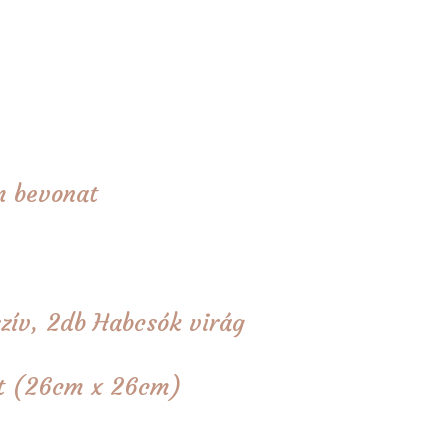
m bevonat
zív, 2db Habcsók virág
tét (26cm x 26cm)