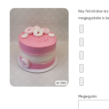
Kép feltöltése (ez 
megjegyzésbe is b
id: 1361
Megjegyzés