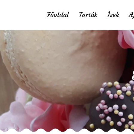
Főoldal
Torták
Ízek
A