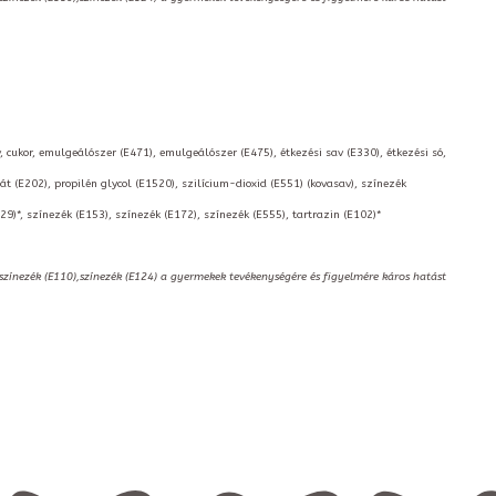
, cukor, emulgeálószer (E471), emulgeálószer (E475), étkezési sav (E330), étkezési só,
t (E202), propilén glycol (E1520), szilícium-dioxid (E551) (kovasav), színezék
129)*, színezék (E153), színezék (E172), színezék (E555), tartrazin (E102)*
,színezék (E110),színezék (E124) a gyermekek tevékenységére és figyelmére káros hatást