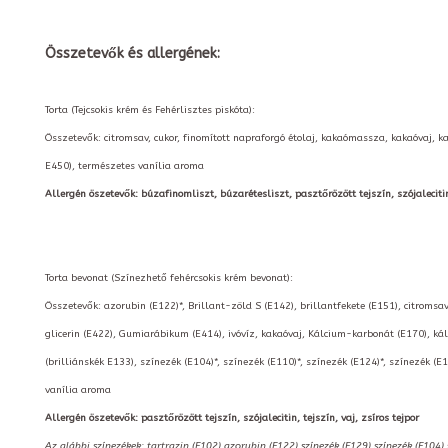
Összetevők és allergének:
Torta (Tejcsokis krém és Fehérlisztes piskóta):
Összetevők: citromsav, cukor, finomított napraforgó étolaj, kakaómassza, kakaóvaj, k
E450), természetes vanília aroma
Allergén öszetevők: búzafinomliszt, búzarétesliszt, pasztőrözött tejszín, szójalecitin, t
Torta bevonat (Színezhető fehércsokis krém bevonat):
Összetevők: azorubin (E122)*, Brillant-zöld S (E142), brillantfekete (E151), citromsav
glicerin (E422), Gumiarábikum (E414), ivóvíz, kakaóvaj, Kálcium-karbonát (E170), kál
(brilliánskék E133), színezék (E104)*, színezék (E110)*, színezék (E124)*, színezék (E
vanília aroma
Allergén öszetevők: pasztőrözött tejszín, szójalecitin, tejszín, vaj, zsíros tejpor
Az alábbi színezékek: tartrazin (E102),azorubin (E122),színezék (E129),színezék (E104)