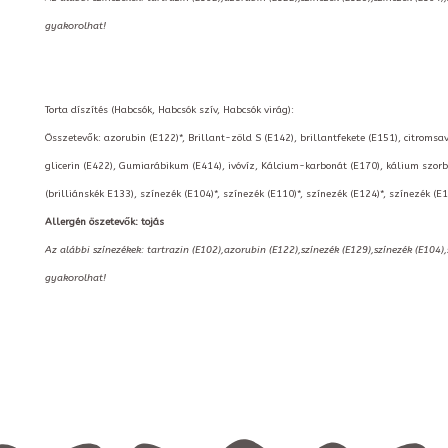
gyakorolhat!
Torta díszítés (Habcsók, Habcsók szív, Habcsók virág):
Összetevők: azorubin (E122)*, Brillant-zöld S (E142), brillantfekete (E151), citromsav
glicerin (E422), Gumiarábikum (E414), ivóvíz, Kálcium-karbonát (E170), kálium szorbá
(brilliánskék E133), színezék (E104)*, színezék (E110)*, színezék (E124)*, színezék (E
Allergén öszetevők: tojás
Az alábbi színezékek: tartrazin (E102),azorubin (E122),színezék (E129),színezék (E104)
gyakorolhat!