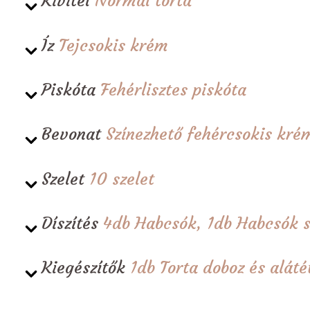
Kivitel
Normál torta
Íz
Tejcsokis krém
Piskóta
Fehérlisztes piskóta
Bevonat
Színezhető fehércsokis kré
Szelet
10 szelet
Díszítés
4db Habcsók, 1db Habcsók s
Kiegészítők
1db Torta doboz és alá