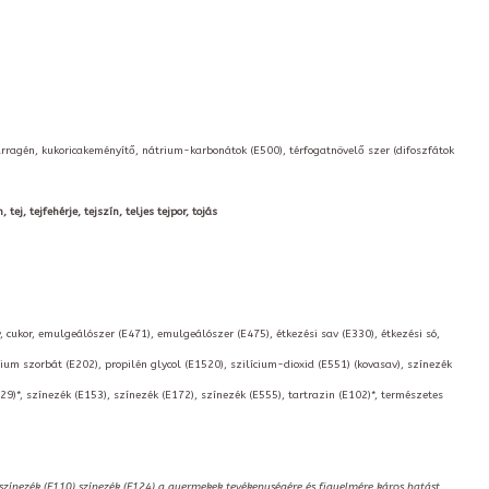
arragén, kukoricakeményítő, nátrium-karbonátok (E500), térfogatnövelő szer (difoszfátok
ej, tejfehérje, tejszín, teljes tejpor, tojás
, cukor, emulgeálószer (E471), emulgeálószer (E475), étkezési sav (E330), étkezési só,
ium szorbát (E202), propilén glycol (E1520), szilícium-dioxid (E551) (kovasav), színezék
129)*, színezék (E153), színezék (E172), színezék (E555), tartrazin (E102)*, természetes
,színezék (E110),színezék (E124) a gyermekek tevékenységére és figyelmére káros hatást