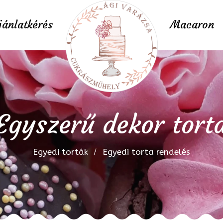
jánlatkérés
Macaron
Egyszerű dekor tort
Egyedi torták
Egyedi torta rendelés