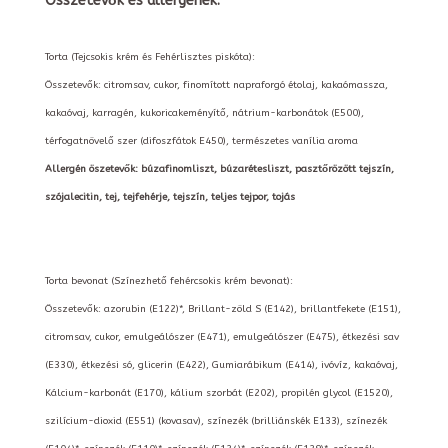
Összetevők és allergének:
Torta (Tejcsokis krém és Fehérlisztes piskóta):
Összetevők: citromsav, cukor, finomított napraforgó étolaj, kakaómassza,
kakaóvaj, karragén, kukoricakeményítő, nátrium-karbonátok (E500),
térfogatnövelő szer (difoszfátok E450), természetes vanília aroma
Allergén öszetevők: búzafinomliszt, búzarétesliszt, pasztőrözött tejszín,
szójalecitin, tej, tejfehérje, tejszín, teljes tejpor, tojás
Torta bevonat (Színezhető fehércsokis krém bevonat):
Összetevők: azorubin (E122)*, Brillant-zöld S (E142), brillantfekete (E151),
citromsav, cukor, emulgeálószer (E471), emulgeálószer (E475), étkezési sav
(E330), étkezési só, glicerin (E422), Gumiarábikum (E414), ivóvíz, kakaóvaj,
Kálcium-karbonát (E170), kálium szorbát (E202), propilén glycol (E1520),
szilícium-dioxid (E551) (kovasav), színezék (brilliánskék E133), színezék