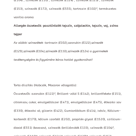
(E104)*, színezék (E110)*, színezék (E124)*, színezék (E129)*, színezék
(E153), színezék (E172), színezék (E555), tartrazin (E102)*, természetes
vanília aroma
Allergén öszetevők: pasztőrözött tejszín, szójalecitin, tejszín, vaj, zsíros
tejpor
Az alábbi színezékek: tartrazin (E102),azorubin (E122),színezék
(E129),színezék (E104),színezék (E110),színezék (E124) a gyermekek
tevékenységére és figyelmére káros hatást gyakorolhat!
Torta díszítés (Habcsók, Macaron válogatás):
Összetevők: azorubin (E122)*, Brillant-zöld S (E142), brillantfekete (E151),
citromsav, cukor, emulgeálószer (E471), emulgeálószer (E475), étkezési sav
(E330), étkezési só, glicerin (E422), Gumiarábikum (E414), ivóvíz, Kálcium-
karbonát (E170), kálium szorbát (E202), propilén glycol (E1520), szilícium-
dioxid (E551) (kovasav), színezék (brilliánskék E133), színezék (E104)*,