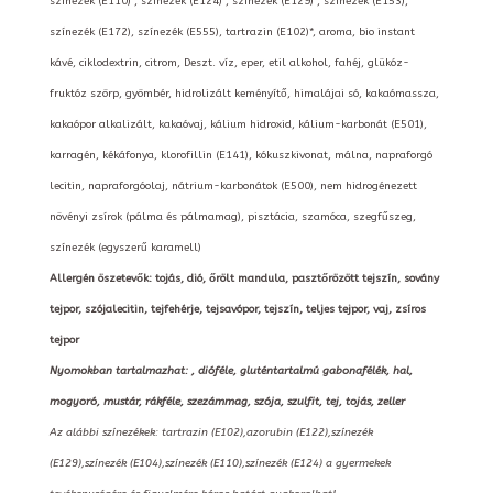
színezék (E110)*, színezék (E124)*, színezék (E129)*, színezék (E153),
színezék (E172), színezék (E555), tartrazin (E102)*, aroma, bio instant
kávé, ciklodextrin, citrom, Deszt. víz, eper, etil alkohol, fahéj, glükóz-
fruktóz szörp, gyömbér, hidrolizált keményítő, himalájai só, kakaómassza,
kakaópor alkalizált, kakaóvaj, kálium hidroxid, kálium-karbonát (E501),
karragén, kékáfonya, klorofillin (E141), kókuszkivonat, málna, napraforgó
lecitin, napraforgóolaj, nátrium-karbonátok (E500), nem hidrogénezett
növényi zsírok (pálma és pálmamag), pisztácia, szamóca, szegfűszeg,
színezék (egyszerű karamell)
Allergén öszetevők: tojás, dió, őrölt mandula, pasztőrözött tejszín, sovány
tejpor, szójalecitin, tejfehérje, tejsavópor, tejszín, teljes tejpor, vaj, zsíros
tejpor
Nyomokban tartalmazhat: , dióféle, gluténtartalmú gabonafélék, hal,
mogyoró, mustár, rákféle, szezámmag, szója, szulfit, tej, tojás, zeller
Az alábbi színezékek: tartrazin (E102),azorubin (E122),színezék
(E129),színezék (E104),színezék (E110),színezék (E124) a gyermekek