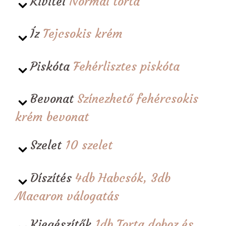
Kivitel
Normál torta
Íz
Tejcsokis krém
Piskóta
Fehérlisztes piskóta
Bevonat
Színezhető fehércsokis
krém bevonat
Szelet
10 szelet
Díszítés
4db Habcsók, 3db
Macaron válogatás
Kiegészítők
1db Torta doboz és