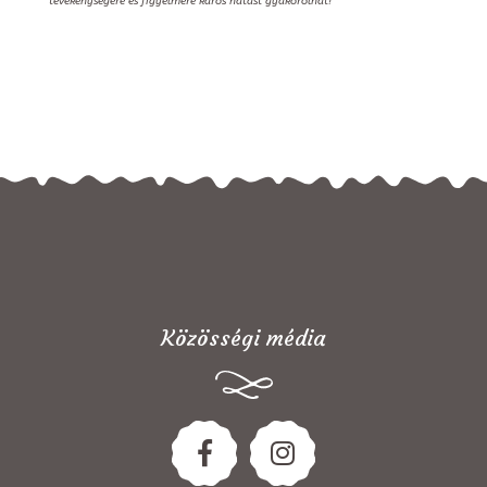
tevékenységére és figyelmére káros hatást gyakorolhat!
Közösségi média