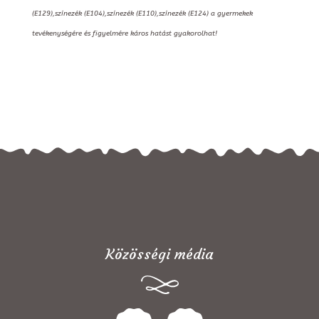
(E129),színezék (E104),színezék (E110),színezék (E124) a gyermekek
tevékenységére és figyelmére káros hatást gyakorolhat!
Közösségi média