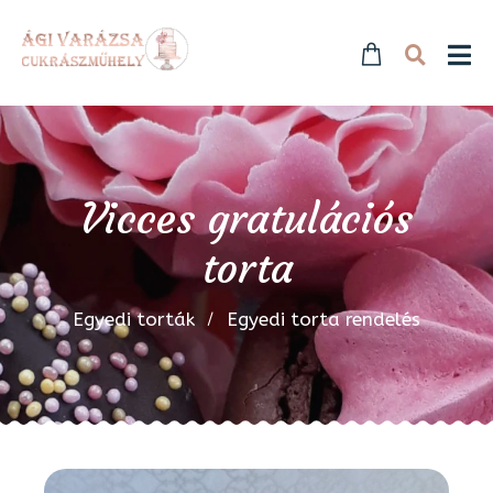
Vicces gratulációs
torta
Egyedi torták
Egyedi torta rendelés