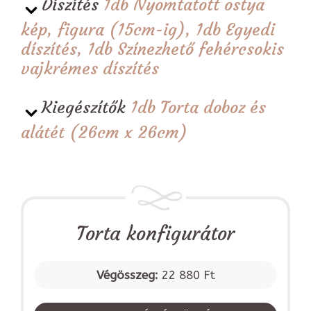
Díszítés
1db Nyomtatott ostya
kép, figura (15cm-ig), 1db Egyedi
díszítés, 1db Színezhető fehércsokis
vajkrémes díszítés
Kiegészítők
1db Torta doboz és
alátét (26cm x 26cm)
Torta konfigurátor
Végösszeg:
22 880 Ft