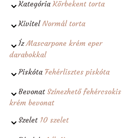
Kategória
Körbekent torta
Kivitel
Normál torta
Íz
Mascarpone krém eper
darabokkal
Piskóta
Fehérlisztes piskóta
Bevonat
Színezhető fehércsokis
krém bevonat
Szelet
10 szelet