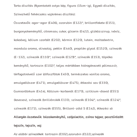
Torta díszítés (Nyomtatott ostya kép, figura (15cm-ig), Egyedi díszítés,
Színezhető fehércsokis vajkrémes díszítés):
Összetevők: agar-agar (E406), azorubin (E122)*, brillantfekete (E151),
burgonyakeményítő, citromsav, cukor, glicerin (E422), glükózszirup, ivóvíz,
kakaóvaj, kálium szorbát (E202), kármin (E120), lutein, maltodextrin,
mandula aroma, olivaolaj, pektin (E440), propilén glycol (E1520), színezék
(E-132), színezék (E110)*, színezék (E129)*, színezék (E153), tápióka
keményítő, tartrazin (E102)*, teljes mértékben hidrogénezett pálmazsír,
térfogatnövelő szer (difoszfátok E450), természetes vanília aroma,
emulgeálószer (E471), emulgeálószer (E475), étkezési sav (E330),
Gumiarábikum (E414), Kálcium-karbonát (E170), szilícium-dioxid (E551)
(kovasav), színezék (brilliánskék E133), színezék (E104)*, színezék (E124)*,
színezék (E172), színezék (E555), Brillant-zöld S (E142), étkezési só
Allergén öszetevők: búzakeményítő, szójalecitin, zsíros tejpor, pasztőrözött
tejszín, tejszín, vaj
Az alábbi színezékek: tartrazin (E102),azorubin (E122),színezék