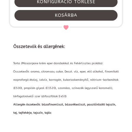
KONFIGURÁCIÓ TÖRLÉSE
KOSÁRBA
Összetevők és allergének:
Torta (Mascarpone krém eper darabokkal és Fehérlisztes piskóta):
Összetevők: aroma, citromsav, cukor, Deszt. víz, eper, etil alkohol, finomított
napraforgó étolaj, ivóvíz, karragén, kukoricakeményítő, nátrium-karbonátok
(E500), propilén glycol (E1520), szamóca, színezék (egyszerű karamell),
térfogatnövelő szer (difoszfátok E450)
Allergén öszetevők: búzafinomliszt, búzarétesliszt, pasztőrözött tejszín,
tej, tejfehérje, tejszín, tojás