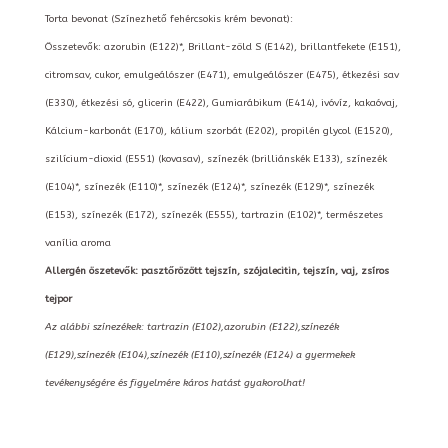
Torta bevonat (Színezhető fehércsokis krém bevonat):
Összetevők: azorubin (E122)*, Brillant-zöld S (E142), brillantfekete (E151),
citromsav, cukor, emulgeálószer (E471), emulgeálószer (E475), étkezési sav
(E330), étkezési só, glicerin (E422), Gumiarábikum (E414), ivóvíz, kakaóvaj,
Kálcium-karbonát (E170), kálium szorbát (E202), propilén glycol (E1520),
szilícium-dioxid (E551) (kovasav), színezék (brilliánskék E133), színezék
(E104)*, színezék (E110)*, színezék (E124)*, színezék (E129)*, színezék
(E153), színezék (E172), színezék (E555), tartrazin (E102)*, természetes
vanília aroma
Allergén öszetevők: pasztőrözött tejszín, szójalecitin, tejszín, vaj, zsíros
tejpor
Az alábbi színezékek: tartrazin (E102),azorubin (E122),színezék
(E129),színezék (E104),színezék (E110),színezék (E124) a gyermekek
tevékenységére és figyelmére káros hatást gyakorolhat!