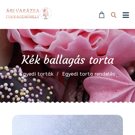
Kék ballagás torta
Egyedi torták
Egyedi torta rendelés