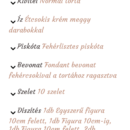
Kivitel
Normál torta
Íz
Étcsokis krém meggy
darabokkal
Piskóta
Fehérlisztes piskóta
Bevonat
Fondant bevonat
fehércsokival a tortához ragasztva
Szelet
10 szelet
Díszítés
1db Egyszerű figura
10cm felett, 1db Figura 10cm-ig,
1db Figura 10cm felett, 2db