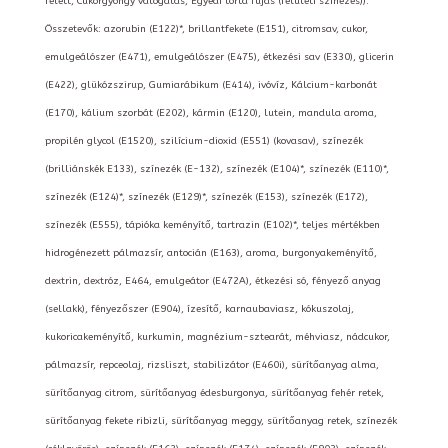
felett, Cukorgyöngy válogatás, Egyedi torta fújás (felületi színezés)):
Összetevők: azorubin (E122)*, brillantfekete (E151), citromsav, cukor,
emulgeálószer (E471), emulgeálószer (E475), étkezési sav (E330), glicerin
(E422), glükózszirup, Gumiarábikum (E414), ivóvíz, Kálcium-karbonát
(E170), kálium szorbát (E202), kármin (E120), lutein, mandula aroma,
propilén glycol (E1520), szilícium-dioxid (E551) (kovasav), színezék
(brilliánskék E133), színezék (E-132), színezék (E104)*, színezék (E110)*,
színezék (E124)*, színezék (E129)*, színezék (E153), színezék (E172),
színezék (E555), tápióka keményítő, tartrazin (E102)*, teljes mértékben
hidrogénezett pálmazsír, antocián (E163), aroma, burgonyakeményítő,
dextrin, dextróz, E464, emulgeátor (E472A), étkezési só, fényező anyag
(sellakk), fényezőszer (E904), ízesítő, karnaubaviasz, kókuszolaj,
kukoricakeményítő, kurkumin, magnézium-sztearát, méhviasz, nádcukor,
pálmazsír, repceolaj, rizsliszt, stabilizátor (E460i), sürítőanyag alma,
sürítőanyag citrom, sürítőanyag édesburgonya, sürítőanyag fehér retek,
sürítőanyag fekete ribizli, sürítőanyag meggy, sürítőanyag retek, színezék