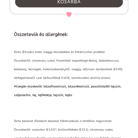
KOSÁRBA
Összetevők és allergének:
Torta (Étcsokis krém meggy darabokkal és Fehérlisztes piskóta):
Összetevők: citromsav, cukor, finomított napraforgó étolaj, kakaómassza,
kakaóvaj, karragén, kukoricakeményítő, meggy, nátrium-karbonátok (E500),
térfogatnövelő szer (difoszfátok E450), természetes vanília aroma
Allergén öszetevők: búzafinomliszt, búzarétesliszt, pasztőrözött tejszín,
szójalecitin, tej, tejfehérje, tejszín, tojás
Torta bevonat (Fondant bevonat fehércsokival a tortához ragasztva):
Összetevők: azorubin (E122)*, brillantfekete (E151), citromsav, cukor,