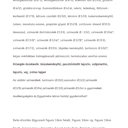
emulgeálószer (E471), emulgeálószer (E475), étkezési sav (E330), glicerin
(E422), glükózszirup, Gumiarábikum (E414), ivóvíz, kakaóvaj, Kálcium-
karbonát (E170), kálium szorbát (E202), kármin (E120), kukoricakeményítő,
lutein, mandula aroma, propilén glycol (E1520), szilícium-dioxid (E551)
(kovasav), színezék (brilliánskék E133), színezék (E-132), színezék (E104)*,
színezék (E110)*, színezék (E124)*, színezék (E129)*, színezék (E153),
színezék (E172), színezék (E555), tápióka keményítő, tartrazin (E102)*,
teljes mértékben hidrogénezett pálmazsír, természetes vanília aroma
Allergén öszetevők: búzakeményítő, pasztőrözött tejszín, szójalecitin,
tejszín, vaj, zsíros tejpor
Az alábbi színezékek: tartrazin (E102),azorubin (E122),színezék
(E129),színezék (E104),színezék (E110),színezék (E124) a gyermekek
tevékenységére és figyelmére káros hatást gyakorolhat!
Torta díszítés (Egyszerű figura 10cm felett, Figura 10cm-ig, Figura 10cm