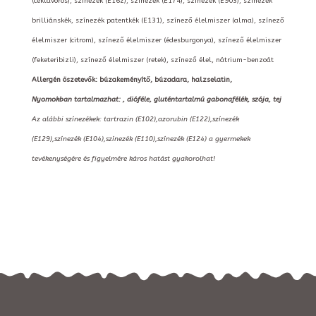
(céklavörös), színezék (E162), színezék (E174), színezék (E903), színezék
brilliánskék, színezék patentkék (E131), színező élelmiszer (alma), színező
élelmiszer (citrom), színező élelmiszer (édesburgonya), színező élelmiszer
(feketeribizli), színező élelmiszer (retek), színező élel, nátrium-benzoát
Allergén öszetevők: búzakeményítő, búzadara, halzselatin,
Nyomokban tartalmazhat: , dióféle, gluténtartalmú gabonafélék, szója, tej
Az alábbi színezékek: tartrazin (E102),azorubin (E122),színezék
(E129),színezék (E104),színezék (E110),színezék (E124) a gyermekek
tevékenységére és figyelmére káros hatást gyakorolhat!