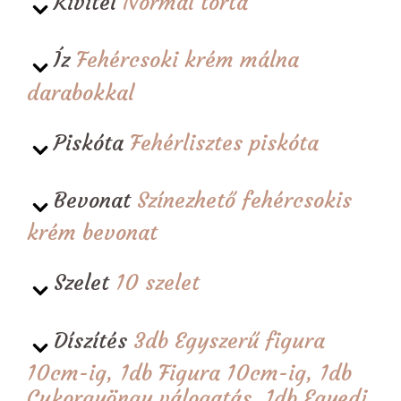
Kivitel
Normál torta
Íz
Fehércsoki krém málna
darabokkal
Piskóta
Fehérlisztes piskóta
Bevonat
Színezhető fehércsokis
krém bevonat
Szelet
10 szelet
Díszítés
3db Egyszerű figura
10cm-ig, 1db Figura 10cm-ig, 1db
Cukorgyöngy válogatás, 1db Egyedi