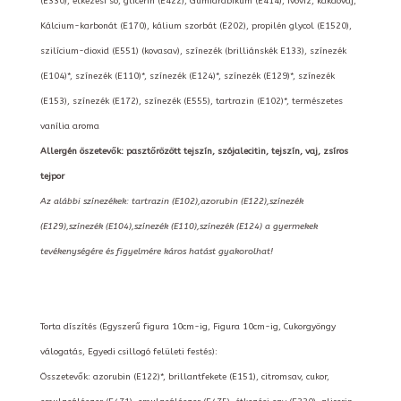
(E330), étkezési só, glicerin (E422), Gumiarábikum (E414), ivóvíz, kakaóvaj,
Kálcium-karbonát (E170), kálium szorbát (E202), propilén glycol (E1520),
szilícium-dioxid (E551) (kovasav), színezék (brilliánskék E133), színezék
(E104)*, színezék (E110)*, színezék (E124)*, színezék (E129)*, színezék
(E153), színezék (E172), színezék (E555), tartrazin (E102)*, természetes
vanília aroma
Allergén öszetevők: pasztőrözött tejszín, szójalecitin, tejszín, vaj, zsíros
tejpor
Az alábbi színezékek: tartrazin (E102),azorubin (E122),színezék
(E129),színezék (E104),színezék (E110),színezék (E124) a gyermekek
tevékenységére és figyelmére káros hatást gyakorolhat!
Torta díszítés (Egyszerű figura 10cm-ig, Figura 10cm-ig, Cukorgyöngy
válogatás, Egyedi csillogó felületi festés):
Összetevők: azorubin (E122)*, brillantfekete (E151), citromsav, cukor,