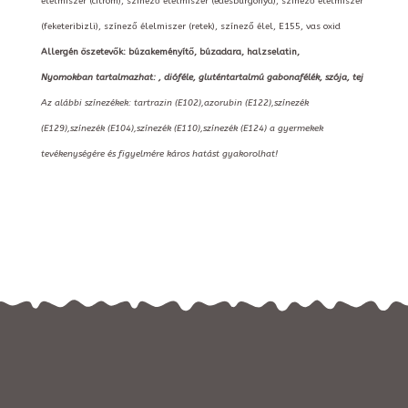
élelmiszer (citrom), színező élelmiszer (édesburgonya), színező élelmiszer
(feketeribizli), színező élelmiszer (retek), színező élel, E155, vas oxid
Allergén öszetevők: búzakeményítő, búzadara, halzselatin,
Nyomokban tartalmazhat: , dióféle, gluténtartalmú gabonafélék, szója, tej
Az alábbi színezékek: tartrazin (E102),azorubin (E122),színezék
(E129),színezék (E104),színezék (E110),színezék (E124) a gyermekek
tevékenységére és figyelmére káros hatást gyakorolhat!