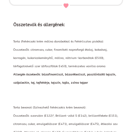
Összetevők és allergének:
Torta (Fehércsoki krém málna darabokkal és Fehérlisztes piskóta):
Összetevők: citromsav, cukor, finomított napraforgó étolaj, kakaóvaj,
karragén, kukoricakeményítő, málna, nátrium-karbonátok (E500),
térfogatnövelő szer (difoszfátok E450), természetes vanília aroma
Allergén öszetevők: búzafinomliszt, búzarétesliszt, pasztőrözött tejszín,
szójalecitin, tej, tejfehérje, tejszín, tojás, zsíros tejpor
Torta bevonat (Színezhető fehércsokis krém bevonat):
Összetevők: azorubin (E122)*, Brillant-zöld S (E142), brillantfekete (E151),
citromsav, cukor, emulgeálószer (E471), emulgeálószer (E475), étkezési sav