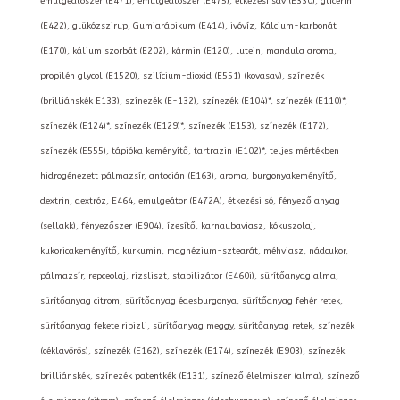
emulgeálószer (E471), emulgeálószer (E475), étkezési sav (E330), glicerin
(E422), glükózszirup, Gumiarábikum (E414), ivóvíz, Kálcium-karbonát
(E170), kálium szorbát (E202), kármin (E120), lutein, mandula aroma,
propilén glycol (E1520), szilícium-dioxid (E551) (kovasav), színezék
(brilliánskék E133), színezék (E-132), színezék (E104)*, színezék (E110)*,
színezék (E124)*, színezék (E129)*, színezék (E153), színezék (E172),
színezék (E555), tápióka keményítő, tartrazin (E102)*, teljes mértékben
hidrogénezett pálmazsír, antocián (E163), aroma, burgonyakeményítő,
dextrin, dextróz, E464, emulgeátor (E472A), étkezési só, fényező anyag
(sellakk), fényezőszer (E904), ízesítő, karnaubaviasz, kókuszolaj,
kukoricakeményítő, kurkumin, magnézium-sztearát, méhviasz, nádcukor,
pálmazsír, repceolaj, rizsliszt, stabilizátor (E460i), sürítőanyag alma,
sürítőanyag citrom, sürítőanyag édesburgonya, sürítőanyag fehér retek,
sürítőanyag fekete ribizli, sürítőanyag meggy, sürítőanyag retek, színezék
(céklavörös), színezék (E162), színezék (E174), színezék (E903), színezék
brilliánskék, színezék patentkék (E131), színező élelmiszer (alma), színező