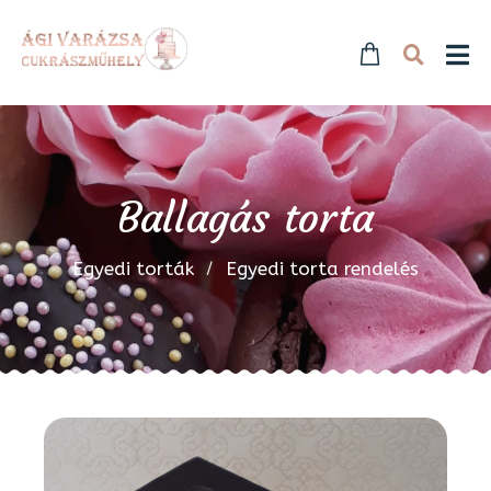
Ballagás torta
Egyedi torták
Egyedi torta rendelés