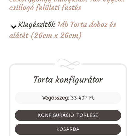
csillogó felületi festés
Kiegészítők
1db Torta doboz és
alátét (26cm x 26cm)
Torta konfigurátor
Végösszeg:
33 407 Ft
KONFIGURÁCIÓ TÖRLÉSE
KOSÁRBA