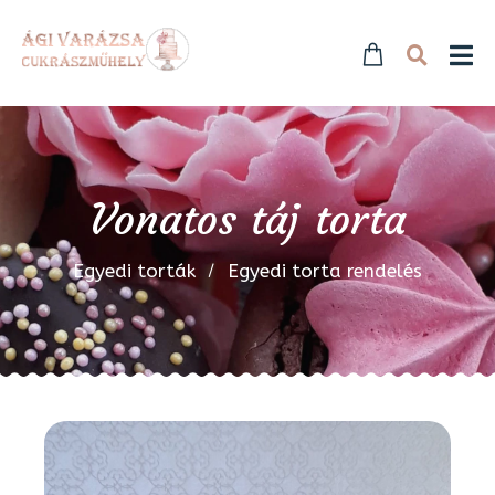
Vonatos táj torta
Egyedi torták
Egyedi torta rendelés