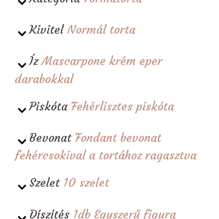
Kivitel
Normál torta
Íz
Mascarpone krém eper
darabokkal
Piskóta
Fehérlisztes piskóta
Bevonat
Fondant bevonat
fehércsokival a tortához ragasztva
Szelet
10 szelet
Díszítés
1db Egyszerű figura