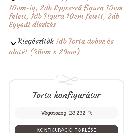
10cm-ig, 2db Egyszerű figura 10cm
felett, 1db Figura 10cm felett, 3db
Egyedi díszítés
Kiegészítők
1db Torta doboz és
alátét (26cm x 26cm)
Torta konfigurátor
Végösszeg:
28 232 Ft
KONFIGURÁCIÓ TÖRLÉSE