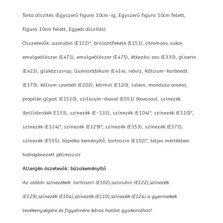
Torta díszítés (Egyszerű figura 10cm-ig, Egyszerű figura 10cm felett,
Figura 10cm felett, Egyedi díszítés):
Összetevők: azorubin (E122)*, brillantfekete (E151), citromsav, cukor,
emulgeálószer (E471), emulgeálószer (E475), étkezési sav (E330), glicerin
(E422), glükózszirup, Gumiarábikum (E414), ivóvíz, Kálcium-karbonát
(E170), kálium szorbát (E202), kármin (E120), lutein, mandula aroma,
propilén glycol (E1520), szilícium-dioxid (E551) (kovasav), színezék
(brilliánskék E133), színezék (E-132), színezék (E104)*, színezék (E110)*,
színezék (E124)*, színezék (E129)*, színezék (E153), színezék (E172),
színezék (E555), tápióka keményítő, tartrazin (E102)*, teljes mértékben
hidrogénezett pálmazsír
Allergén öszetevők: búzakeményítő
Az alábbi színezékek: tartrazin (E102),azorubin (E122),színezék
(E129),színezék (E104),színezék (E110),színezék (E124) a gyermekek
tevékenységére és figyelmére káros hatást gyakorolhat!