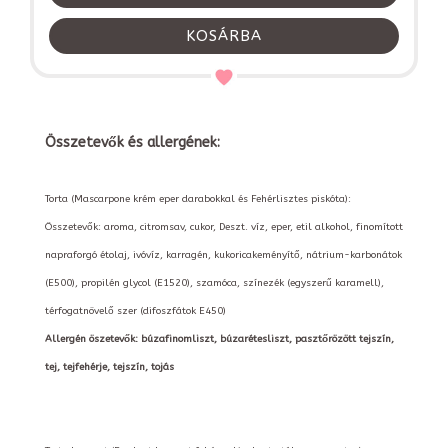
KOSÁRBA
Összetevők és allergének:
Torta (Mascarpone krém eper darabokkal és Fehérlisztes piskóta):
Összetevők: aroma, citromsav, cukor, Deszt. víz, eper, etil alkohol, finomított
napraforgó étolaj, ivóvíz, karragén, kukoricakeményítő, nátrium-karbonátok
(E500), propilén glycol (E1520), szamóca, színezék (egyszerű karamell),
térfogatnövelő szer (difoszfátok E450)
Allergén öszetevők: búzafinomliszt, búzarétesliszt, pasztőrözött tejszín,
tej, tejfehérje, tejszín, tojás