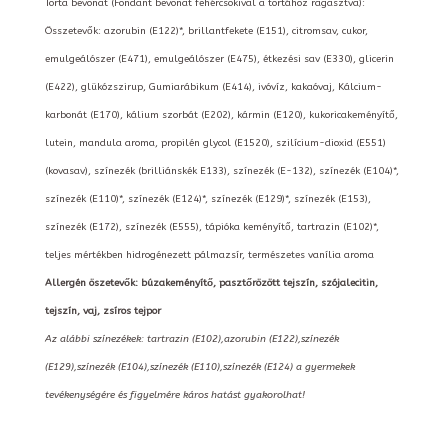
Torta bevonat (Fondant bevonat fehércsokival a tortához ragasztva):
Összetevők: azorubin (E122)*, brillantfekete (E151), citromsav, cukor,
emulgeálószer (E471), emulgeálószer (E475), étkezési sav (E330), glicerin
(E422), glükózszirup, Gumiarábikum (E414), ivóvíz, kakaóvaj, Kálcium-
karbonát (E170), kálium szorbát (E202), kármin (E120), kukoricakeményítő,
lutein, mandula aroma, propilén glycol (E1520), szilícium-dioxid (E551)
(kovasav), színezék (brilliánskék E133), színezék (E-132), színezék (E104)*,
színezék (E110)*, színezék (E124)*, színezék (E129)*, színezék (E153),
színezék (E172), színezék (E555), tápióka keményítő, tartrazin (E102)*,
teljes mértékben hidrogénezett pálmazsír, természetes vanília aroma
Allergén öszetevők: búzakeményítő, pasztőrözött tejszín, szójalecitin,
tejszín, vaj, zsíros tejpor
Az alábbi színezékek: tartrazin (E102),azorubin (E122),színezék
(E129),színezék (E104),színezék (E110),színezék (E124) a gyermekek
tevékenységére és figyelmére káros hatást gyakorolhat!