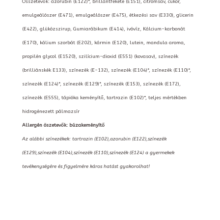
Összetevők: azorubin (E122)*, brillantfekete (E151), citromsav, cukor,
emulgeálószer (E471), emulgeálószer (E475), étkezési sav (E330), glicerin
(E422), glükózszirup, Gumiarábikum (E414), ivóvíz, Kálcium-karbonát
(E170), kálium szorbát (E202), kármin (E120), lutein, mandula aroma,
propilén glycol (E1520), szilícium-dioxid (E551) (kovasav), színezék
(brilliánskék E133), színezék (E-132), színezék (E104)*, színezék (E110)*,
színezék (E124)*, színezék (E129)*, színezék (E153), színezék (E172),
színezék (E555), tápióka keményítő, tartrazin (E102)*, teljes mértékben
hidrogénezett pálmazsír
Allergén öszetevők: búzakeményítő
Az alábbi színezékek: tartrazin (E102),azorubin (E122),színezék
(E129),színezék (E104),színezék (E110),színezék (E124) a gyermekek
tevékenységére és figyelmére káros hatást gyakorolhat!