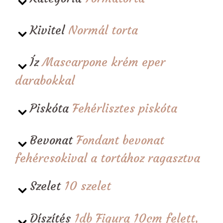
Kivitel
Normál torta
Íz
Mascarpone krém eper
darabokkal
Piskóta
Fehérlisztes piskóta
Bevonat
Fondant bevonat
fehércsokival a tortához ragasztva
Szelet
10 szelet
Díszítés
1db Figura 10cm felett,