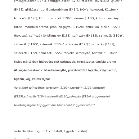
emulgeálószer (E471), emulgeálószer (E475), étkezési sav (E330), glicerin
(E422), glükózszirup, Gumiarábikum (E414), ivóvíz, kakaóvaj, Kálcium-
karbonát (E170), kálium szorbát (E202), kármin (E120), kukoricakeményítő,
lutein, mandula aroma, propilén glycol (E1520), szilícium-dioxid (E551)
(kovasav), színezék (brilliánskék E133), színezék (E-132), színezék (E104)*,
színezék (E110)*, színezék (E124)*, színezék (E129)*, színezék (E153),
színezék (E172), színezék (E555), tápióka keményítő, tartrazin (E102)*,
teljes mértékben hidrogénezett pálmazsír, természetes vanília aroma
Allergén öszetevők: búzakeményítő, pasztőrözött tejszín, szójalecitin,
tejszín, vaj, zsíros tejpor
Az alábbi színezékek: tartrazin (E102),azorubin (E122),színezék
(E129),színezék (E104),színezék (E110),színezék (E124) a gyermekek
tevékenységére és figyelmére káros hatást gyakorolhat!
Torta díszítés (Figura 10cm felett, Egyedi díszítés):