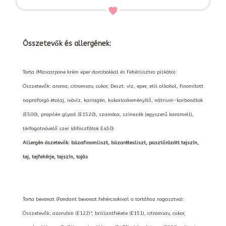
Összetevők és allergének:
Torta (Mascarpone krém eper darabokkal és Fehérlisztes piskóta):
Összetevők: aroma, citromsav, cukor, Deszt. víz, eper, etil alkohol, finomított
napraforgó étolaj, ivóvíz, karragén, kukoricakeményítő, nátrium-karbonátok
(E500), propilén glycol (E1520), szamóca, színezék (egyszerű karamell),
térfogatnövelő szer (difoszfátok E450)
Allergén öszetevők: búzafinomliszt, búzarétesliszt, pasztőrözött tejszín,
tej, tejfehérje, tejszín, tojás
Torta bevonat (Fondant bevonat fehércsokival a tortához ragasztva):
Összetevők: azorubin (E122)*, brillantfekete (E151), citromsav, cukor,