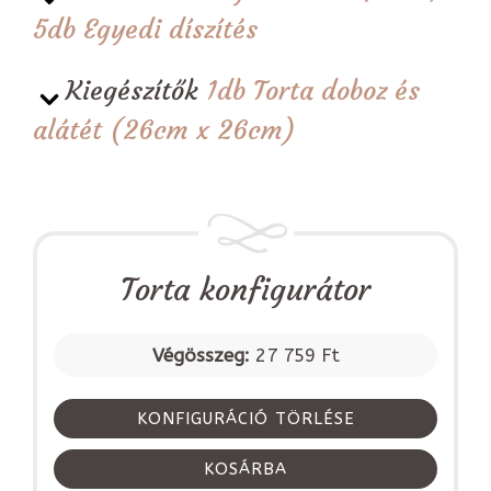
5db Egyedi díszítés
Kiegészítők
1db Torta doboz és
alátét (26cm x 26cm)
Torta konfigurátor
Végösszeg:
27 759 Ft
KONFIGURÁCIÓ TÖRLÉSE
KOSÁRBA