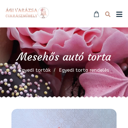
Mesehős autó torta
Egyedi torták
Egyedi torta rendelés