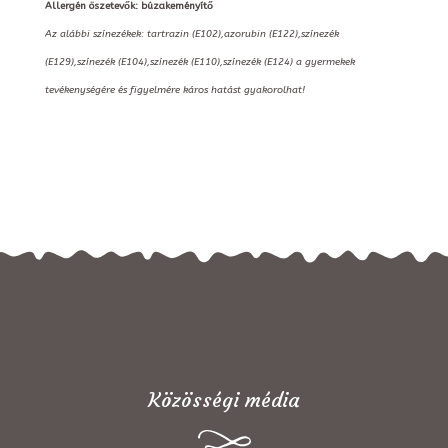
Allergén öszetevők: búzakeményítő
Az alábbi színezékek: tartrazin (E102),azorubin (E122),színezék
(E129),színezék (E104),színezék (E110),színezék (E124) a gyermekek
tevékenységére és figyelmére káros hatást gyakorolhat!
Közösségi média