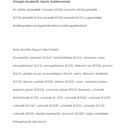
Allergén öszetevők: tejszín (laktózmentes)
Az alábbi színezékek: tartrazin (E102),azorubin (E122),színezék
(E129),színezék (E104),színezék (E110),színezék (E124) a gyermekek
tevékenységére és figyelmére káros hatást gyakorolhat!
Torta díszítés (Figura 10cm felett):
Összetevők: azorubin (E122)*, brillantfekete (E151), citromsav, cukor,
emulgeálószer (E471), emulgeálószer (E475), étkezési sav (E330), glicerin
(E422), glükózszirup, Gumiarábikum (E414), ivóvíz, Kálcium-karbonát
(E170), kálium szorbát (E202), kármin (E120), lutein, mandula aroma,
propilén glycol (E1520), szilícium-dioxid (E551) (kovasav), színezék
(brilliánskék E133), színezék (E-132), színezék (E104)*, színezék (E110)*,
színezék (E124)*, színezék (E129)*, színezék (E153), színezék (E172),
színezék (E555), tápióka keményítő, tartrazin (E102)*, teljes mértékben
hidrogénezett pálmazsír