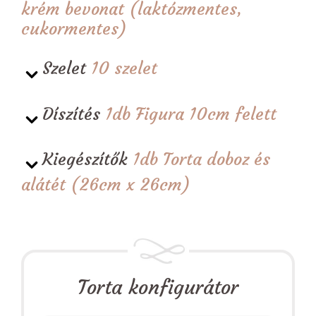
krém bevonat (laktózmentes,
cukormentes)
Szelet
10 szelet
Díszítés
1db Figura 10cm felett
Kiegészítők
1db Torta doboz és
alátét (26cm x 26cm)
Torta konfigurátor