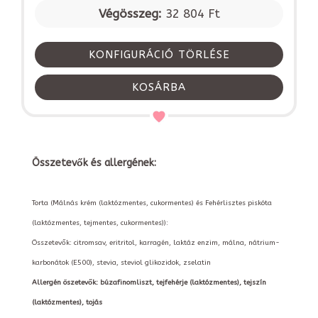
Végösszeg:
32 804 Ft
KONFIGURÁCIÓ TÖRLÉSE
KOSÁRBA
Összetevők és allergének:
Torta (Málnás krém (laktózmentes, cukormentes) és Fehérlisztes piskóta
(laktózmentes, tejmentes, cukormentes)):
Összetevők: citromsav, eritritol, karragén, laktáz enzim, málna, nátrium-
karbonátok (E500), stevia, steviol glikozidok, zselatin
Allergén öszetevők: búzafinomliszt, tejfehérje (laktózmentes), tejszín
(laktózmentes), tojás