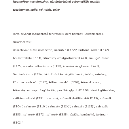
Nyomokban tartalmazhat: gluténtartalmú gabonafélék, mustár,
szezámmag, szója, tej, tojás, zeller
Torta bevonat (Színezhető fehércsokis krém bevonat (laktózmentes,
cukormentes)):
Összetevők: alfa Ciklodextrin, azorubin (E122)*, Brillant-zöld S (E142),
brillantfekete (E151), citromsav, emulgeálószer (E471), emulgeálószer
(E475), eritritol, étkezési sav (E330), étkezési só, glicerin (E422),
Gumiarábikum (E414), hidrolizált keményítő, inulin, ivóvíz, kakaóvaj,
Kálcium-karbonát (E170), kálium szorbát (E202), kókuszkivonat,
kókusztejpor, napraforgó lecitin, propilén glycol (E1520), steviol glikozidok,
szilícium-dioxid (E551) (kovasav), színezék (brilliánskék E133), színezék
(E104)*, színezék (E110)*, színezék (E124)*, színezék (E129)*, színezék
(E153), színezék (E172), színezék (E555), tápióka keményítő, tartrazin
(E102)*