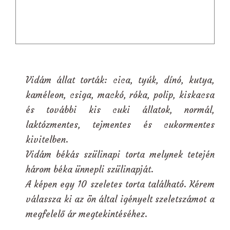
Vidám állat torták: cica, tyúk, dínó, kutya,
kaméleon, csiga, mackó, róka, polip, kiskacsa
és további kis cuki állatok, normál,
laktózmentes, tejmentes és cukormentes
kivitelben.
Vidám békás szülinapi torta melynek tetején
három béka ünnepli szülinapját.
A képen egy 10 szeletes torta található. Kérem
válassza ki az ön által igényelt szeletszámot a
megfelelő ár megtekintéséhez.