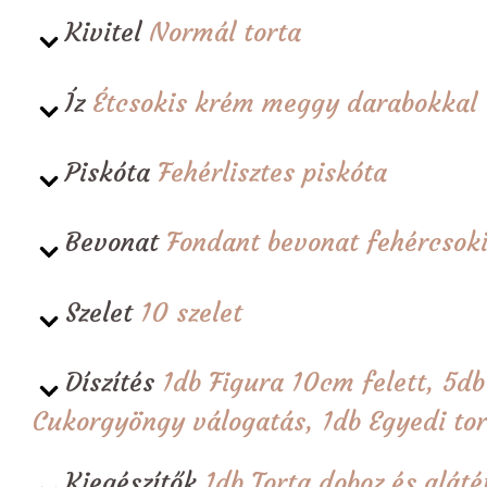
Kivitel
Normál torta
Íz
Étcsokis krém meggy darabokkal
Piskóta
Fehérlisztes piskóta
Bevonat
Fondant bevonat fehércsoki
Szelet
10 szelet
Díszítés
1db Figura 10cm felett, 5d
Cukorgyöngy válogatás, 1db Egyedi tort
Kiegészítők
1db Torta doboz és alá