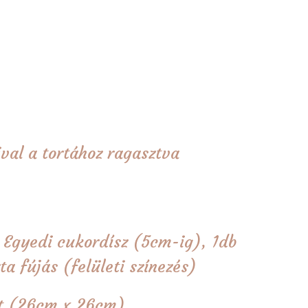
val a tortához ragasztva
b Egyedi cukordísz (5cm-ig), 1db
a fújás (felületi színezés)
tét (26cm x 26cm)