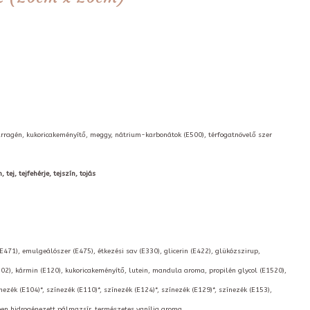
karragén, kukoricakeményítő, meggy, nátrium-karbonátok (E500), térfogatnövelő szer
tej, tejfehérje, tejszín, tojás
(E471), emulgeálószer (E475), étkezési sav (E330), glicerin (E422), glükózszirup,
02), kármin (E120), kukoricakeményítő, lutein, mandula aroma, propilén glycol (E1520),
nezék (E104)*, színezék (E110)*, színezék (E124)*, színezék (E129)*, színezék (E153),
kben hidrogénezett pálmazsír, természetes vanília aroma