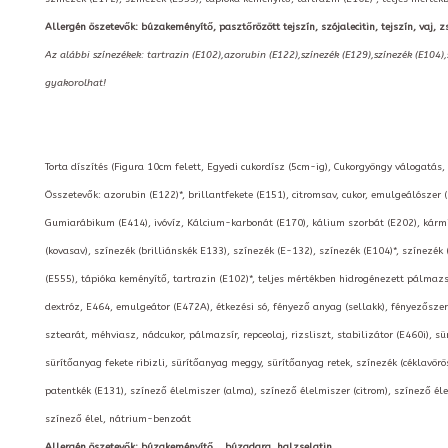
Allergén öszetevők: búzakeményítő, pasztőrözött tejszín, szójalecitin, tejszín, vaj, zs
Az alábbi színezékek: tartrazin (E102),azorubin (E122),színezék (E129),színezék (E104)
gyakorolhat!
Torta díszítés (Figura 10cm felett, Egyedi cukordísz (5cm-ig), Cukorgyöngy válogatás, E
Összetevők: azorubin (E122)*, brillantfekete (E151), citromsav, cukor, emulgeálószer 
Gumiarábikum (E414), ivóvíz, Kálcium-karbonát (E170), kálium szorbát (E202), kármin
(kovasav), színezék (brilliánskék E133), színezék (E-132), színezék (E104)*, színezék 
(E555), tápióka keményítő, tartrazin (E102)*, teljes mértékben hidrogénezett pálmazs
dextróz, E464, emulgeátor (E472A), étkezési só, fényező anyag (sellakk), fényezősz
sztearát, méhviasz, nádcukor, pálmazsír, repceolaj, rizsliszt, stabilizátor (E460i), 
sürítőanyag fekete ribizli, sürítőanyag meggy, sürítőanyag retek, színezék (céklavörö
patentkék (E131), színező élelmiszer (alma), színező élelmiszer (citrom), színező élel
színező élel, nátrium-benzoát
Allergén öszetevők: búzakeményítő, , búzadara, halzselatin