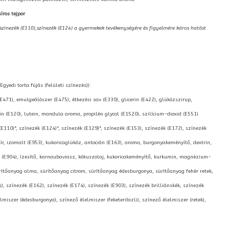
íros tejpor
,színezék (E110),színezék (E124) a gyermekek tevékenységére és figyelmére káros hatást
gyedi torta fújás (felületi színezés)):
(E471), emulgeálószer (E475), étkezési sav (E330), glicerin (E422), glükózszirup,
 (E120), lutein, mandula aroma, propilén glycol (E1520), szilícium-dioxid (E551)
(E110)*, színezék (E124)*, színezék (E129)*, színezék (E153), színezék (E172), színezék
ír, izomalt (E953), kukoricaglükóz, antocián (E163), aroma, burgonyakeményítő, dextrin,
er (E904), ízesítő, karnaubaviasz, kókuszolaj, kukoricakeményítő, kurkumin, magnézium-
sürítőanyag alma, sürítőanyag citrom, sürítőanyag édesburgonya, sürítőanyag fehér retek,
s), színezék (E162), színezék (E174), színezék (E903), színezék brilliánskék, színezék
miszer (édesburgonya), színező élelmiszer (feketeribizli), színező élelmiszer (retek),