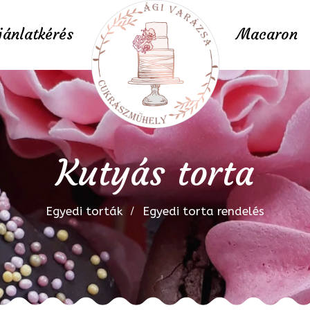
jánlatkérés
Macaron
Kutyás torta
Egyedi torták
Egyedi torta rendelés