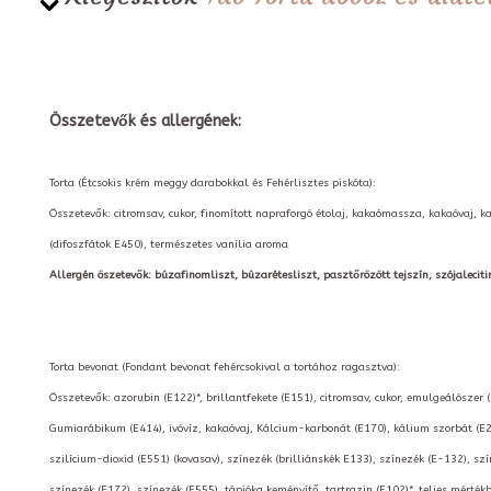
Összetevők és allergének:
Torta (Étcsokis krém meggy darabokkal és Fehérlisztes piskóta):
Összetevők: citromsav, cukor, finomított napraforgó étolaj, kakaómassza, kakaóvaj, 
(difoszfátok E450), természetes vanília aroma
Allergén öszetevők: búzafinomliszt, búzarétesliszt, pasztőrözött tejszín, szójalecitin, 
Torta bevonat (Fondant bevonat fehércsokival a tortához ragasztva):
Összetevők: azorubin (E122)*, brillantfekete (E151), citromsav, cukor, emulgeálószer 
Gumiarábikum (E414), ivóvíz, kakaóvaj, Kálcium-karbonát (E170), kálium szorbát (E2
szilícium-dioxid (E551) (kovasav), színezék (brilliánskék E133), színezék (E-132), szí
színezék (E172), színezék (E555), tápióka keményítő, tartrazin (E102)*, teljes mérté