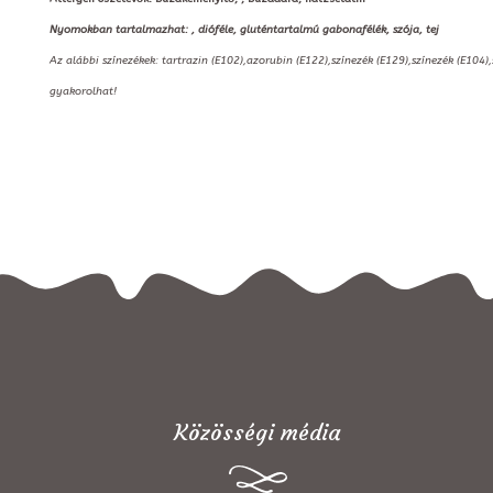
Nyomokban tartalmazhat: , dióféle, gluténtartalmú gabonafélék, szója, tej
Az alábbi színezékek: tartrazin (E102),azorubin (E122),színezék (E129),színezék (E104)
gyakorolhat!
Közösségi média