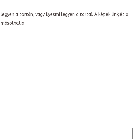
legyen a tortán, vagy ilyesmi legyen a torta). A képek linkjét a
emásolhatja