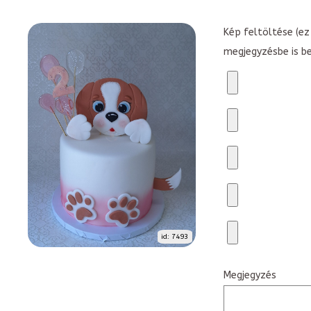
Kép feltöltése (ez 
megjegyzésbe is b
id: 7493
Megjegyzés