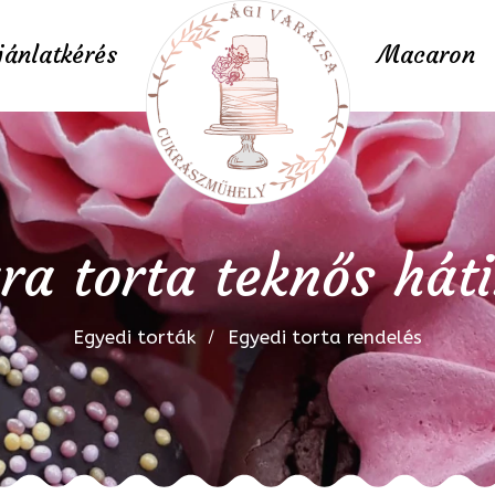
jánlatkérés
Macaron
ra torta teknős háti
Egyedi torták
Egyedi torta rendelés