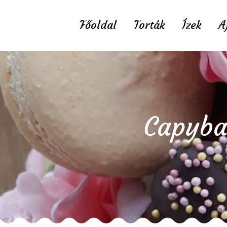
Főoldal
Torták
Ízek
A
Capyba