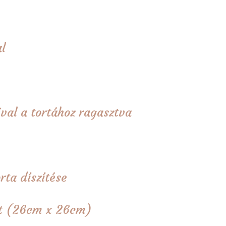
l
val a tortához ragasztva
rta díszítése
tét (26cm x 26cm)