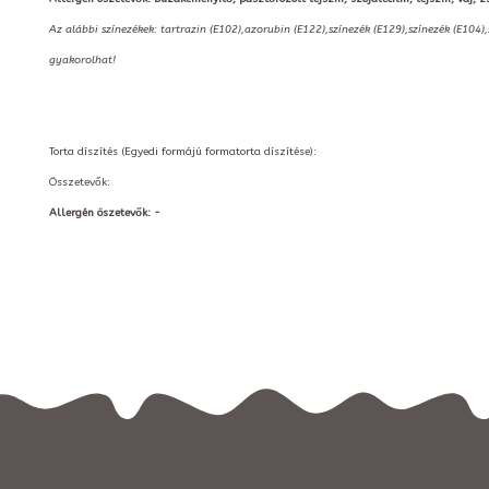
Az alábbi színezékek: tartrazin (E102),azorubin (E122),színezék (E129),színezék (E104)
gyakorolhat!
Torta díszítés (Egyedi formájú formatorta díszítése):
Összetevők:
Allergén öszetevők: -