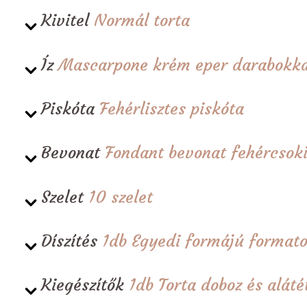
Kivitel
Normál torta
Íz
Mascarpone krém eper darabokka
Piskóta
Fehérlisztes piskóta
Bevonat
Fondant bevonat fehércsoki
Szelet
10 szelet
Díszítés
1db Egyedi formájú formato
Kiegészítők
1db Torta doboz és alá