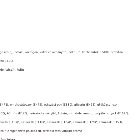
orgó étolaj, ivóvíz, karragén, kukoricakeményítő, nátrium-karbonátok (E500), propilén
tok E450)
je, tejszín, tojás
(E471), emulgeálószer (E475), étkezési sav (E330), glicerin (E422), glükózszirup,
02), kármin (E120), kukoricakeményítő, lutein, mandula aroma, propilén glycol (E1520),
nezék (E104)*, színezék (E110)*, színezék (E124)*, színezék (E129)*, színezék (E153),
kben hidrogénezett pálmazsír, természetes vanília aroma
íros tejpor