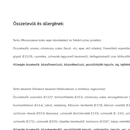
Összetevők és allergének:
Torta (Mascarpone krém eper darabokkal és Fehérlisztes piskóta):
Összetevők: aroma, citromsav, cukor, Deszt. víz, eper, etil alkohol, finomított napraf
glycol (E1520), szamóca, színezék (egyszerű karamell), térfogatnövelő szer (difoszfá
Allergén öszetevők: búzafinomliszt, búzarétesliszt, pasztőrözött tejszín, tej, tejfehér
Torta bevonat (Fondant bevonat fehércsokival a tortához ragasztva):
Összetevők: azorubin (E122)*, brillantfekete (E151), citromsav, cukor, emulgeálószer 
Gumiarábikum (E414), ivóvíz, kakaóvaj, Kálcium-karbonát (E170), kálium szorbát (E2
szilícium-dioxid (E551) (kovasav), színezék (brilliánskék E133), színezék (E-132), szí
színezék (E172), színezék (E555), tápióka keményítő, tartrazin (E102)*, teljes mérté
Allergén öszetevők: búzakeményítő, pasztőrözött tejszín, szójalecitin, tejszín, vaj, zs