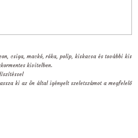
eon, csiga, mackó, róka, polip, kiskacsa és további kis
ukormentes kivitelben.
íszítéssel
assza ki az ön által igényelt szeletszámot a megfelelő