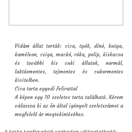
Vidám állat torták: cica, tyúk, dínó, kutya,
kaméleon, csiga, mackó, róka, polip, kiskacsa
és további kis cuki állatok, normál,
laktózmentes, tejmentes és cukormentes
kivitelben.
Cica torta egyedi felirattal
A képen egy 10 szeletes torta található. Kérem
válassza ki az ön által igényelt szeletszámot a
megfelelő ár megtekintéséhez.
A torta konfiguráció szabadon változtatható: