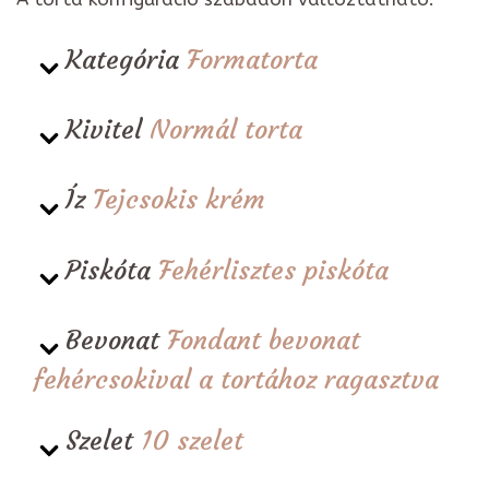
Kategória
Formatorta
Kivitel
Normál torta
Íz
Tejcsokis krém
Piskóta
Fehérlisztes piskóta
Bevonat
Fondant bevonat
fehércsokival a tortához ragasztva
Szelet
10 szelet