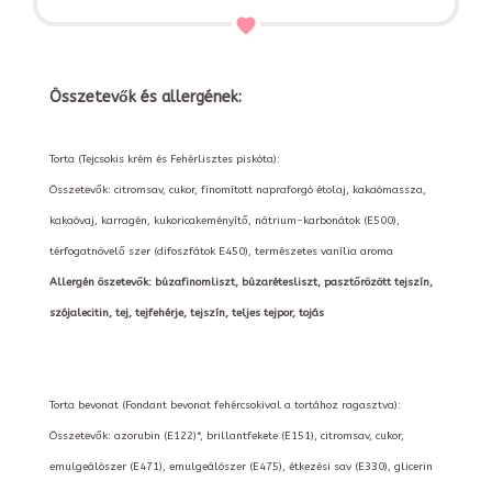
Összetevők és allergének:
Torta (Tejcsokis krém és Fehérlisztes piskóta):
Összetevők: citromsav, cukor, finomított napraforgó étolaj, kakaómassza,
kakaóvaj, karragén, kukoricakeményítő, nátrium-karbonátok (E500),
térfogatnövelő szer (difoszfátok E450), természetes vanília aroma
Allergén öszetevők: búzafinomliszt, búzarétesliszt, pasztőrözött tejszín,
szójalecitin, tej, tejfehérje, tejszín, teljes tejpor, tojás
Torta bevonat (Fondant bevonat fehércsokival a tortához ragasztva):
Összetevők: azorubin (E122)*, brillantfekete (E151), citromsav, cukor,
emulgeálószer (E471), emulgeálószer (E475), étkezési sav (E330), glicerin