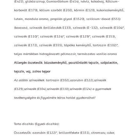
(E422), glükózszirup, Gumiarábikum (E414), ivóvíz, kakaóvaj, Kálcium-
karbonát (E170), kálium szorbát (E202), kármin (E120), kukoricakeményítő,
lutein, mandula aroma, propilén glycol (E1520), szilícium-dioxid (E551)
(kovasav), színezék (brilliánskék E133), színezék (E-132), színezék (E104)*,
színezék (E110)*, színezék (E124)*, színezék (E129)*, színezék (E153),
színezék (E172), színezék (E555), tápióka keményítő, tartrazin (E102)*,
teljes mértékben hidrogénezett pálmazsír, természetes vanília aroma
Allergén öszetevők: búzakeményítő, pasztőrözött tejszín, szójalecitin,
tejszín, vaj, zsíros tejpor
Az alábbi színezékek: tartrazin (E102),azorubin (E122),színezék
(E129),színezék (E104),színezék (E110),színezék (E124) a gyermekek
tevékenységére és figyelmére káros hatást gyakorolhat!
Torta díszítés (Egyedi díszítés):
Összetevők: azorubin (E122)*, brillantfekete (E151), citromsav, cukor,