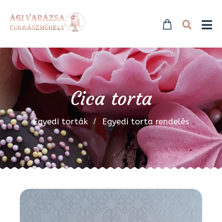
Cica torta
Egyedi torták
Egyedi torta rendelés