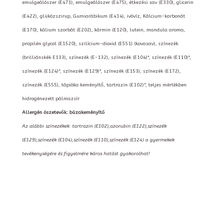
emulgeálószer (E471), emulgeálószer (E475), étkezési sav (E330), glicerin
(E422), glükózszirup, Gumiarábikum (E414), ivóvíz, Kálcium-karbonát
(E170), kálium szorbát (E202), kármin (E120), lutein, mandula aroma,
propilén glycol (E1520), szilícium-dioxid (E551) (kovasav), színezék
(brilliánskék E133), színezék (E-132), színezék (E104)*, színezék (E110)*,
színezék (E124)*, színezék (E129)*, színezék (E153), színezék (E172),
színezék (E555), tápióka keményítő, tartrazin (E102)*, teljes mértékben
hidrogénezett pálmazsír
Allergén öszetevők: búzakeményítő
Az alábbi színezékek: tartrazin (E102),azorubin (E122),színezék
(E129),színezék (E104),színezék (E110),színezék (E124) a gyermekek
tevékenységére és figyelmére káros hatást gyakorolhat!